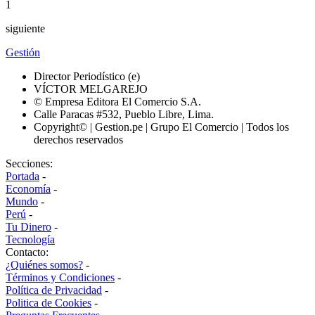
1
siguiente
Gestión
Director Periodístico (e)
VÍCTOR MELGAREJO
© Empresa Editora El Comercio S.A.
Calle Paracas #532, Pueblo Libre, Lima.
Copyright© | Gestion.pe | Grupo El Comercio | Todos los
derechos reservados
Secciones:
Portada
-
Economía
-
Mundo
-
Perú
-
Tu Dinero
-
Tecnología
Contacto:
¿Quiénes somos?
-
Términos y Condiciones
-
Política de Privacidad
-
Politica de Cookies
-