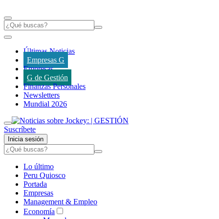
Últimas Noticias
Empresas G
Empresas
G de Gestión
Finanzas Personales
Newsletters
Mundial 2026
Suscríbete
Inicia sesión
Lo último
Peru Quiosco
Portada
Empresas
Management & Empleo
Economía