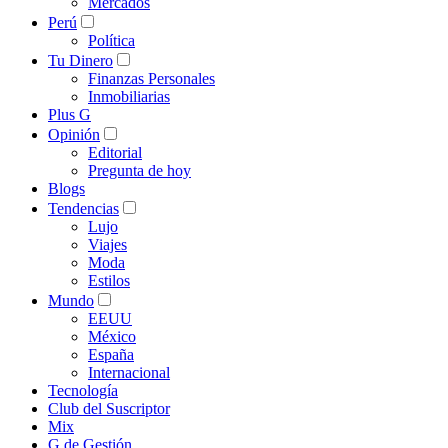
Mercados
Perú
Política
Tu Dinero
Finanzas Personales
Inmobiliarias
Plus G
Opinión
Editorial
Pregunta de hoy
Blogs
Tendencias
Lujo
Viajes
Moda
Estilos
Mundo
EEUU
México
España
Internacional
Tecnología
Club del Suscriptor
Mix
G de Gestión