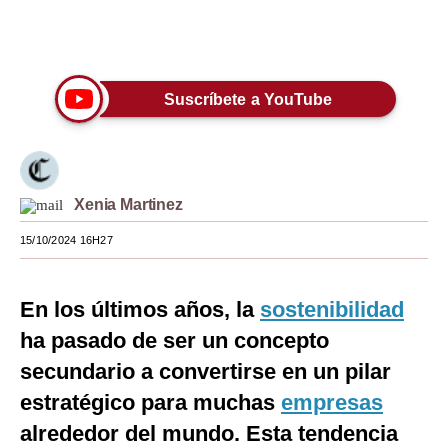
Moda
Únete a nuestro canal
Estilos
Suscríbete a YouTube
Mundo
EEUU
México
Xenia Martinez
España
15/10/2024 16H27
Internacional
En los últimos años, la
sostenibilidad
Tecnología
ha pasado de ser un concepto
Club del Suscriptor
secundario a convertirse en un pilar
Mix
estratégico para muchas
empresas
alrededor del mundo. Esta tendencia
G de Gestión