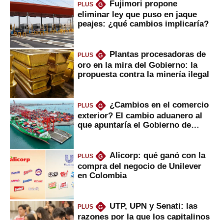
Fujimori propone
PLUS
G
eliminar ley que puso en jaque
peajes: ¿qué cambios implicaría?
Plantas procesadoras de
PLUS
G
oro en la mira del Gobierno: la
propuesta contra la minería ilegal
¿Cambios en el comercio
PLUS
G
exterior? El cambio aduanero al
que apuntaría el Gobierno de
Fujimori
Alicorp: qué ganó con la
PLUS
G
compra del negocio de Unilever
en Colombia
UTP, UPN y Senati: las
PLUS
G
razones por la que los capitalinos