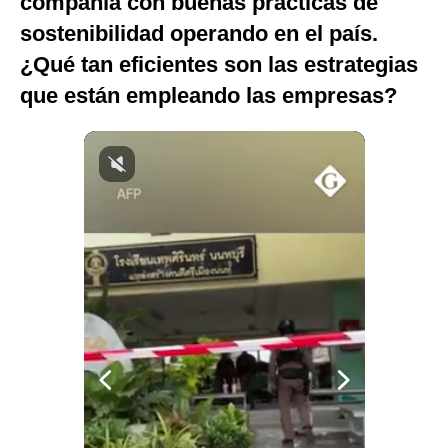
compañía con buenas prácticas de
Politica
sostenibilidad operando en el país.
De
Cookies
¿Qué tan eficientes son las estrategias
Preguntas
que están empleando las empresas?
Frecuentes