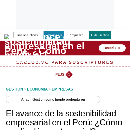
Últimas Noticias
Empresas G
Empresas
G de Gestión
Finanzas
Lo último
Peru Quiosco
SUSCRÍBETE
Portada
EXCLUSIVO PARA SUSCRIPTORES
Empresas
PLUS
G
Management & Empleo
GESTION
>
ECONOMIA
>
EMPRESAS
Economía
Añadir
Gestión
como fuente preferida en
Mercados
El avance de la sostenibilidad
Perú
empresarial en el Perú: ¿Cómo
Política