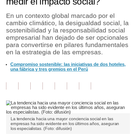
medir el impacto social?
Tu Dinero
En un contexto global marcado por el
cambio climático, la desigualdad social, la
Finanzas Personales
sostenibilidad y la responsabilidad social
Inmobiliarias
empresarial han dejado de ser opcionales
para convertirse en pilares fundamentales
Plus G
en la estrategia de las empresas.
Opinión
Compromiso sostenible: las iniciativas de dos hoteles,
una fábrica y tres gremios en el Perú
Editorial
Pregunta de hoy
Blogs
Tendencias
La tendencia hacia una mayor conciencia social en las
Lujo
empresas ha sido evidente en los últimos años, aseguran
los especialistas. (Foto: difusión)
Viajes