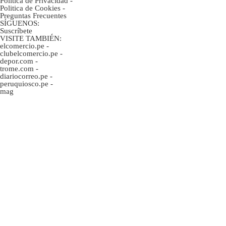
Política de Privacidad
-
Politica de Cookies
-
Preguntas Frecuentes
SÍGUENOS:
Suscríbete
VISITE TAMBIÉN:
elcomercio.pe
-
clubelcomercio.pe
-
depor.com
-
trome.com
-
diariocorreo.pe
-
peruquiosco.pe
-
mag