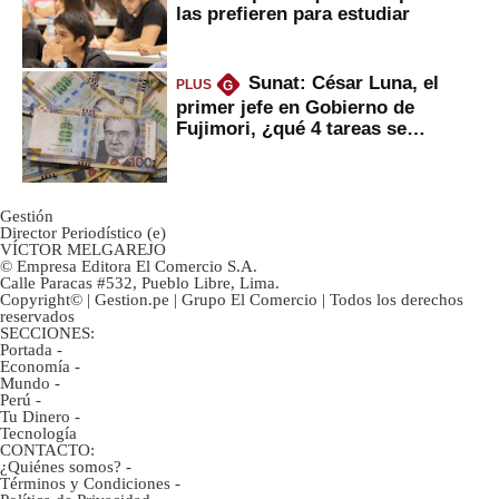
las prefieren para estudiar
Sunat: César Luna, el
PLUS
G
primer jefe en Gobierno de
Fujimori, ¿qué 4 tareas se
marcan urgentes?
Gestión
Director Periodístico (e)
VÍCTOR MELGAREJO
© Empresa Editora El Comercio S.A.
Calle Paracas #532, Pueblo Libre, Lima.
Copyright© | Gestion.pe | Grupo El Comercio | Todos los derechos
reservados
SECCIONES:
Portada
-
Economía
-
Mundo
-
Perú
-
Tu Dinero
-
Tecnología
CONTACTO:
¿Quiénes somos?
-
Términos y Condiciones
-