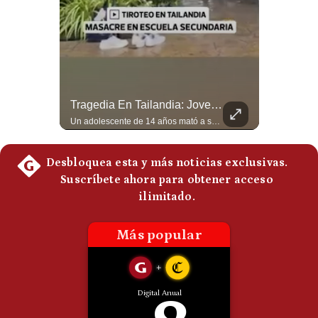
¿Irán Se Está Convirtiendo En Un Régimen Militar? | #radar24
Tragedia En Tailandia: Joven De 14 Años Ataca A Su Familia Y Colegio | Gestión Mundo
Esteban Silva, politólogo internacional, señala que algunos analistas consideran que la estructura religiosa iraní estaría sirviendo para sostener el poder de una cúpula militar. Explica que la Guardia Revolucionaria está aumentando su influencia sobre la seguridad, las decisiones estratégicas y hasta asuntos económicos como el estrecho de Ormuz. #Iran #GuardiaRevolucionaria #Geopolitica #NoticiasInternacionales #Shorts 👉 Suscríbete y activa la campana para no perderte nuestro análisis diario. 🌎 Síguenos en nuestras redes sociales: 📌 Web oficial: https://gestion.pe/mundo/ 📌 LinkedIn: http://bit.ly/3HYIET0 📌 X (Twitter): http://bit.ly/4noZtX9 📌 TikTok: http://bit.ly/4evB6TO
Un adolescente de 14 años mató a sus abuelos y luego atacó su colegio de secundaria en Tailandia, dejando cinco fallecidos adicionales y más de 30 heridos antes de quitarse la vida. Según las autoridades y el primer ministro Anutin Charnvirakul, el hecho habría sido motivado por estrés académico extremo. El suceso reabre el debate sobre la alta posesión de armas de fuego en el país asiático. #Tailandia #Noticias #UltimaHora #NoticiasInternacionales #Shorts 👉 Suscríbete y activa la campana para no perderte nuestro análisis diario. 🌎 Síguenos en nuestras redes sociales: 📌 Web oficial: https://gestion.pe/mundo/ 📌 LinkedIn: http://bit.ly/3HYIET0 📌 X (Twitter): http://bit.ly/4noZtX9 📌 TikTok: http://bit.ly/4evB6TO