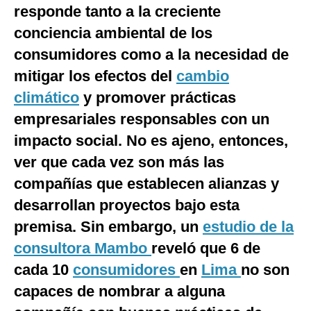
responde tanto a la creciente
Notas Contratadas
conciencia ambiental de los
Podcast
consumidores como a la necesidad de
Gestión TV
mitigar los efectos del
cambio
climático
y promover prácticas
Videos
empresariales responsables con un
Fotogalerías
impacto social. No es ajeno, entonces,
ver que cada vez son más las
compañías que establecen alianzas y
gestion.pe
desarrollan proyectos bajo esta
¿quiénes
Somos?
premisa. Sin embargo, un
estudio de la
Términos
consultora Mambo
reveló que 6 de
Y
Condiciones
cada 10
consumidores
en
Lima
no son
Política
capaces de nombrar a alguna
De
Privacidad