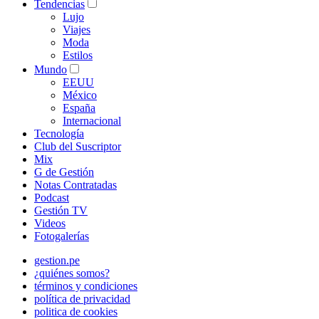
Tendencias
Lujo
Viajes
Moda
Estilos
Mundo
EEUU
México
España
Internacional
Tecnología
Club del Suscriptor
Mix
G de Gestión
Notas Contratadas
Podcast
Gestión TV
Videos
Fotogalerías
gestion.pe
¿quiénes somos?
términos y condiciones
política de privacidad
politica de cookies