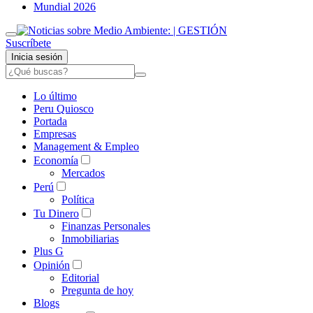
Mundial 2026
Suscríbete
Inicia sesión
Lo último
Peru Quiosco
Portada
Empresas
Management & Empleo
Economía
Mercados
Perú
Política
Tu Dinero
Finanzas Personales
Inmobiliarias
Plus G
Opinión
Editorial
Pregunta de hoy
Blogs