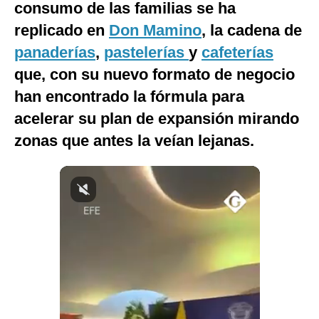
consumo de las familias se ha
Notas Contratadas
replicado en
Don Mamino
, la cadena de
Podcast
panaderías
,
pastelerías
y
cafeterías
que, con su nuevo formato de negocio
Gestión TV
han encontrado la fórmula para
Videos
acelerar su plan de expansión mirando
Fotogalerías
zonas que antes la veían lejanas.
gestion.pe
¿quiénes
Somos?
Términos
Y
Condiciones
Política
De
Privacidad