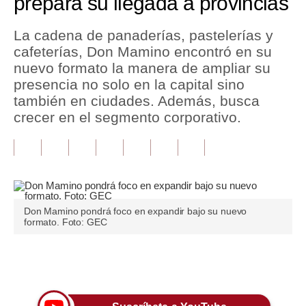
prepara su llegada a provincias
Tu Dinero
La cadena de panaderías, pastelerías y
cafeterías, Don Mamino encontró en su
Finanzas Personales
nuevo formato la manera de ampliar su
Inmobiliarias
presencia no solo en la capital sino
también en ciudades. Además, busca
Plus G
crecer en el segmento corporativo.
Opinión
Editorial
Pregunta de hoy
Don Mamino pondrá foco en expandir bajo su nuevo
Blogs
formato. Foto: GEC
Tendencias
Únete a nuestro canal
Lujo
Viajes