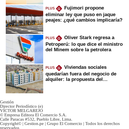
Fujimori propone
PLUS
G
eliminar ley que puso en jaque
peajes: ¿qué cambios implicaría?
Oliver Stark regresa a
PLUS
G
Petroperú: lo que dice el ministro
del Minem sobre la petrolera
Viviendas sociales
PLUS
G
quedarían fuera del negocio de
alquiler: la propuesta del
gobierno
Gestión
Director Periodístico (e)
VÍCTOR MELGAREJO
© Empresa Editora El Comercio S.A.
Calle Paracas #532, Pueblo Libre, Lima.
Copyright© | Gestion.pe | Grupo El Comercio | Todos los derechos
reservados