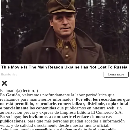
Estimado(a) lector(a)
En Gestión, valoramos profundamente la labor periodística que
realizamos para mantenerlos informados.
Por ello, les recordamos que
no está permitido, reproducir, comercializar, distribuir, copiar total
o parcialmente los contenidos
que publicamos en nuestra web, sin
autorizacion previa y expresa de Empresa Editora El Comercio S.A.
En su lugar,
los invitamos a compartir el enlace de nuestras
publicaciones
, para que más personas puedan acceder a información
veraz y de calidad directamente desde nuestra fuente oficial.
Asimismo, pueden
suscribirse y disfrutar de todo el contenido