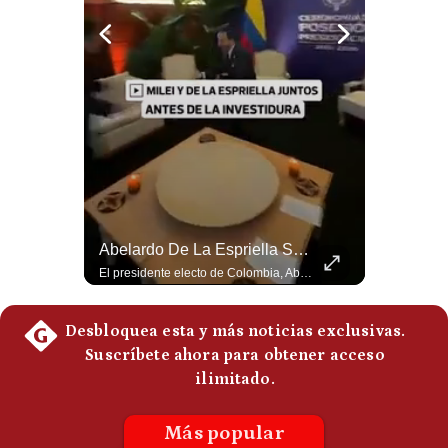
Politica
De
Cookies
Preguntas
Frecuentes
Abelardo De La Espriella Juramenta Como Nuevo Presidente | Gestión Mundo
Abelardo De La Espriella Se Reúne Con Javier Milei En Cali | Gestión Mundo
Momento histórico en Colombia: Abelardo de la Espriella prestó juramento y recibió la banda presidencial en la Arena USC de Cali, convirtiéndose oficialmente en el nuevo Presidente de la República para el periodo 2026-2030. Por primera vez en la historia reciente del país, la investidura presidencial se celebró fuera de Bogotá. ¿Qué opinas del inicio de este nuevo mandato constitucional? #DeLaEspriella #Colombia #PosesionPresidencial #Cali #Shorts 👉 Suscríbete y activa la campana para no perderte nuestro análisis diario. 🌎 Síguenos en nuestras redes sociales: 📌 Web oficial: https://gestion.pe/mundo/ 📌 LinkedIn: http://bit.ly/3HYIET0 📌 X (Twitter): http://bit.ly/4noZtX9 📌 TikTok: http://bit.ly/4evB6TO
El presidente electo de Colombia, Abelardo de la Espriella, sostuvo una reunión bilateral en Cali con el mandatario argentino Javier Milei. El encuentro se dio pocas horas antes de la ceremonia de investidura presidencial para el periodo 2026-2030, marcando el inicio de una nueva alianza estratégica regional. #DeLaEspriella #JavierMilei #Colombia #Argentina #PoliticaLatina #Shorts 👉 Suscríbete y activa la campana para no perderte nuestro análisis diario. 🌎 Síguenos en nuestras redes sociales: 📌 Web oficial: https://gestion.pe/mundo/ 📌 LinkedIn: http://bit.ly/3HYIET0 📌 X (Twitter): http://bit.ly/4noZtX9 📌 TikTok: http://bit.ly/4evB6TO