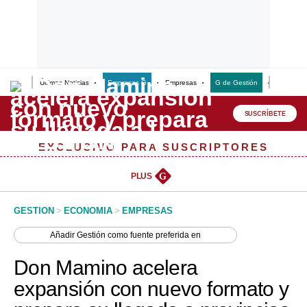
Últimas Noticias
Empresas G
Empresas
G de Gestión
Finanzas
Lo último
Peru Quiosco
SUSCRÍBETE
Portada
EXCLUSIVO PARA SUSCRIPTORES
Empresas
PLUS
G
Management & Empleo
GESTION
>
ECONOMIA
>
EMPRESAS
Economía
Añadir
Gestión
como fuente preferida en
Mercados
Don Mamino acelera
Perú
expansión con nuevo formato y
Política