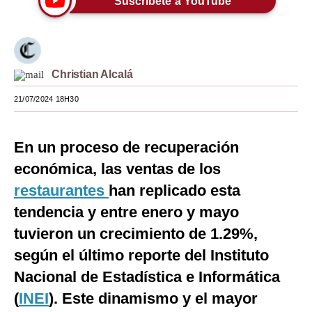
Suscríbete a YouTube
Moda
Estilos
Christian Alcalá
Mundo
21/07/2024 18H30
EEUU
México
En un proceso de recuperación
España
económica, las ventas de los
restaurantes
Internacional
han replicado esta
tendencia y entre enero y mayo
Tecnología
tuvieron un crecimiento de 1.29%,
Club del Suscriptor
según el último reporte del Instituto
Mix
Nacional de Estadística e Informática
(
INEI
). Este dinamismo y el mayor
G de Gestión