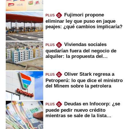
Fujimori propone
PLUS
G
eliminar ley que puso en jaque
peajes: ¿qué cambios implicaría?
Viviendas sociales
PLUS
G
quedarían fuera del negocio de
alquiler: la propuesta del
gobierno
Oliver Stark regresa a
PLUS
G
Petroperú: lo que dice el ministro
del Minem sobre la petrolera
Deudas en Infocorp: ¿se
PLUS
G
puede pedir nuevo crédito
mientras se sale de la lista
negra?