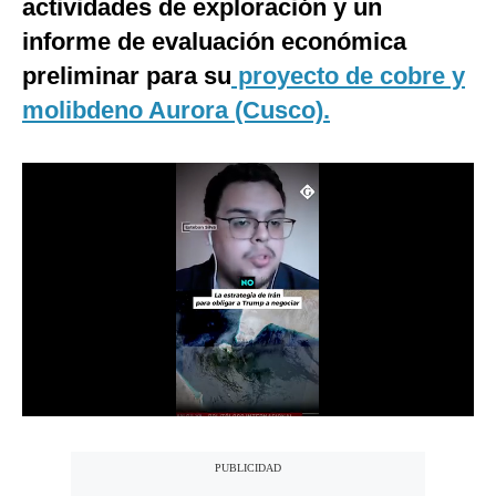
actividades de exploración y un
Notas Contratadas
informe de evaluación económica
Podcast
preliminar para su
proyecto de cobre y
molibdeno Aurora (Cusco).
Gestión TV
Videos
Fotogalerías
gestion.pe
¿quiénes
Somos?
Términos
Y
Condiciones
Política
De
Privacidad