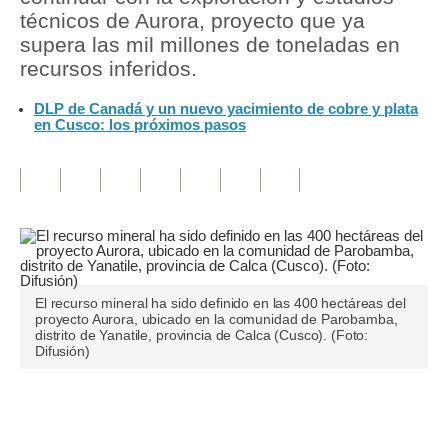
técnicos de Aurora, proyecto que ya
Tu Dinero
supera las mil millones de toneladas en
recursos inferidos.
Finanzas Personales
DLP de Canadá y un nuevo yacimiento de cobre y plata
Inmobiliarias
en Cusco: los próximos pasos
Plus G
Opinión
Editorial
Pregunta de hoy
El recurso mineral ha sido definido en las 400 hectáreas del
Blogs
proyecto Aurora, ubicado en la comunidad de Parobamba,
distrito de Yanatile, provincia de Calca (Cusco). (Foto:
Difusión)
Tendencias
Lujo
Únete a nuestro canal
Viajes