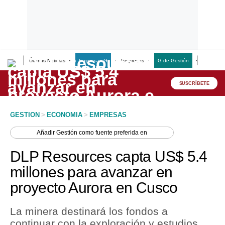
Últimas Noticias
Empresas G
Empresas
G de Gestión
Finanzas
Lo último
Peru Quiosco
SUSCRÍBETE
Portada
GESTION
>
ECONOMIA
>
EMPRESAS
Empresas
Añadir
Gestión
como fuente preferida en
Management & Empleo
DLP Resources capta US$ 5.4
Economía
millones para avanzar en
proyecto Aurora en Cusco
Mercados
Perú
La minera destinará los fondos a
continuar con la exploración y estudios
Política