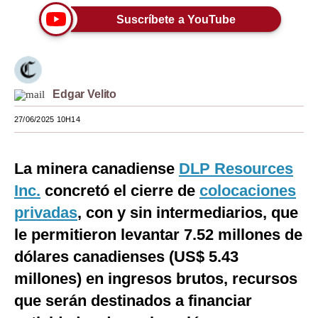
Suscríbete a YouTube
Moda
Estilos
Mundo
Edgar Velito
EEUU
27/06/2025 10H14
México
España
La minera canadiense
DLP Resources
Inc.
concretó el cierre de
colocaciones
Internacional
privadas
, con y sin intermediarios, que
Tecnología
le permitieron levantar 7.52 millones de
Club del Suscriptor
dólares canadienses (US$ 5.43
millones) en ingresos brutos, recursos
Mix
que serán destinados a financiar
G de Gestión