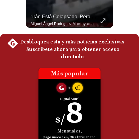
Politica
De
¿Por Qué El MUNDIAL Gana Menos Que La NFL? | #EnClaveEconómica
“Irán Está Colapsado, Pero EE.UU. Parece Desesperado” | #radar24
Cookies
Luis Carrillo Pinto, presidente de APEMD,compara el negocio de la Copa del Mundo con las principales ligas estadounidenses: la FIFA recauda alrededor de US$15,000 millones en cuatro años, mientras que la NFL genera cerca de US$20,000 millones en solo un año. El Presidente de la Asociación Peruana de Marketing Deportivo explica los planes de Infantino para vender el 20% de una nueva empresa encargada de los activos comerciales del Mundial. #FIFA #NFL #MarketingDeportivo #LuisCarrilloPinto #APEMD #Mundial #Futbol #Deportes #Negocios #Shorts 👉 Suscríbete y activa la campana para no perderte nuestro análisis diario. 🌎 Síguenos en nuestras redes sociales: 📌 Web oficial: https://gestion.pe/mundo/ 📌 LinkedIn: http://bit.ly/3HYIET0 📌 X (Twitter): http://bit.ly/4noZtX9 📌 TikTok: http://bit.ly/4evB6TO
Miguel Ángel Rodríguez Mackay, analista internacional, sostiene que las negociaciones fueron impulsadas por Irán y no por Estados Unidos. Según su análisis, Teherán estaría debilitado militar y económicamente, aunque la narrativa internacional presenta a Trump como el líder desesperado por terminar una guerra que no puede ganar. #Geopolitica #Iran #DonaldTrump #RodriguezMackay #EEUU #NoticiasInternacionales #PoliticaInternacional #AnalisisGeopolitico #Shorts 👉 Suscríbete y activa la campana para no perderte nuestro análisis diario. 🌎 Síguenos en nuestras redes sociales: 📌 Web oficial: https://gestion.pe/mundo/ 📌 LinkedIn: http://bit.ly/3HYIET0 📌 X (Twitter): http://bit.ly/4noZtX9 📌 TikTok: http://bit.ly/4evB6TO
Preguntas
Frecuentes