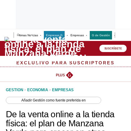
Últimas Noticias
Empresas G
Empresas
G de Gestión
Finanzas
Lo último
Peru Quiosco
SUSCRÍBETE
Portada
EXCLUSIVO PARA SUSCRIPTORES
Empresas
PLUS
G
Management & Empleo
GESTION
>
ECONOMIA
>
EMPRESAS
Economía
Añadir
Gestión
como fuente preferida en
Mercados
De la venta online a la tienda
Perú
física: el plan de Manzana
Política