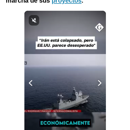
marcha de sus
proyectos
.
Notas Contratadas
Podcast
Gestión TV
Videos
Fotogalerías
gestion.pe
¿quiénes
Somos?
Términos
Y
Condiciones
Política
De
Privacidad