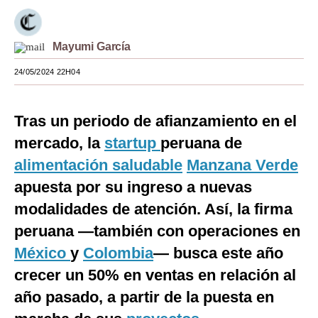
Moda
Mayumi García
Estilos
24/05/2024 22H04
Mundo
EEUU
Tras un periodo de afianzamiento en el
México
mercado, la
startup
peruana de
alimentación saludable
Manzana Verde
España
apuesta por su ingreso a nuevas
Internacional
modalidades de atención. Así, la firma
Tecnología
peruana —también con operaciones en
Club del Suscriptor
México
y
Colombia
— busca este año
crecer un 50% en ventas en relación al
Mix
año pasado, a partir de la puesta en
G de Gestión