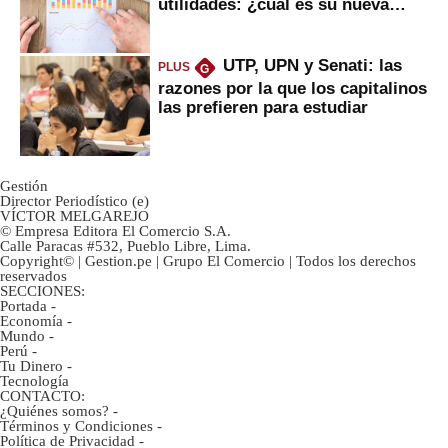
utilidades: ¿cuál es su nueva
inversión clave?
UTP, UPN y Senati: las
PLUS
G
razones por la que los capitalinos
las prefieren para estudiar
Gestión
Director Periodístico (e)
VÍCTOR MELGAREJO
© Empresa Editora El Comercio S.A.
Calle Paracas #532, Pueblo Libre, Lima.
Copyright© | Gestion.pe | Grupo El Comercio | Todos los derechos
reservados
SECCIONES:
Portada
-
Economía
-
Mundo
-
Perú
-
Tu Dinero
-
Tecnología
CONTACTO:
¿Quiénes somos?
-
Términos y Condiciones
-
Política de Privacidad
-