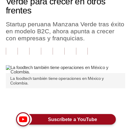
Verde para crecer en otros
frentes
Tu Dinero
Finanzas Personales
Startup peruana Manzana Verde tras éxito
en modelo B2C, ahora apunta a crecer
Inmobiliarias
con empresas y franquicias.
Plus G
Opinión
Editorial
La foodtech también tiene operaciones en México y
Pregunta de hoy
Colombia.
Blogs
Únete a nuestro canal
Tendencias
Lujo
Suscríbete a YouTube
Viajes