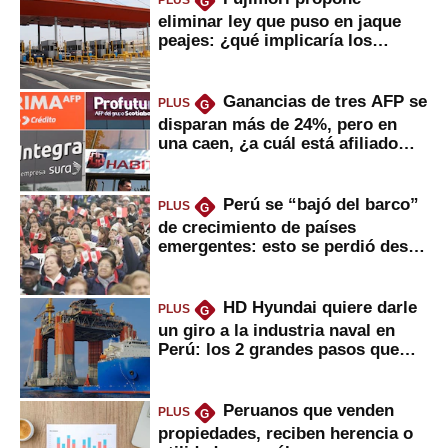
PLUS
G
eliminar ley que puso en jaque
peajes: ¿qué implicaría los
usuarios?
Ganancias de tres AFP se
PLUS
G
disparan más de 24%, pero en
una caen, ¿a cuál está afiliado
usted?
Perú se “bajó del barco”
PLUS
G
de crecimiento de países
emergentes: esto se perdió desde
2022
HD Hyundai quiere darle
PLUS
G
un giro a la industria naval en
Perú: los 2 grandes pasos que
daría
Peruanos que venden
PLUS
G
propiedades, reciben herencia o