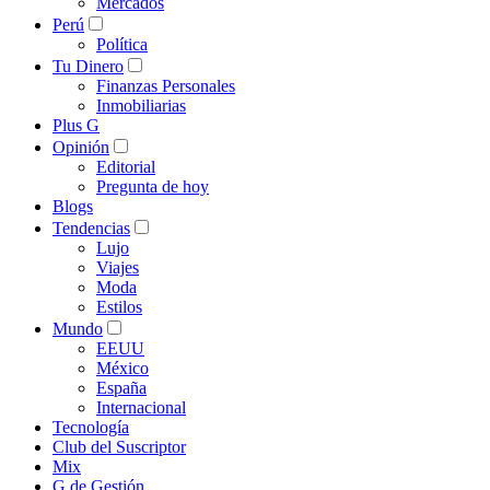
Mercados
Perú
Política
Tu Dinero
Finanzas Personales
Inmobiliarias
Plus G
Opinión
Editorial
Pregunta de hoy
Blogs
Tendencias
Lujo
Viajes
Moda
Estilos
Mundo
EEUU
México
España
Internacional
Tecnología
Club del Suscriptor
Mix
G de Gestión