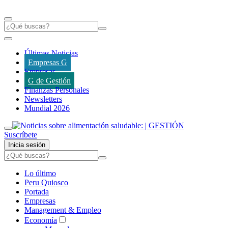
Últimas Noticias
Empresas G
Empresas
G de Gestión
Finanzas Personales
Newsletters
Mundial 2026
Suscríbete
Inicia sesión
Lo último
Peru Quiosco
Portada
Empresas
Management & Empleo
Economía