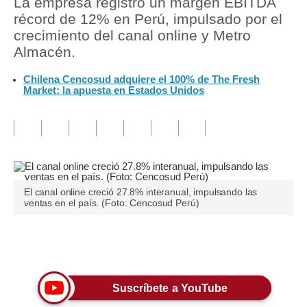
La empresa registró un margen EBITDA
récord de 12% en Perú, impulsado por el
Tu Dinero
crecimiento del canal online y Metro
Almacén.
Finanzas Personales
Chilena Cencosud adquiere el 100% de The Fresh
Inmobiliarias
Market: la apuesta en Estados Unidos
Plus G
Opinión
Editorial
Pregunta de hoy
El canal online creció 27.8% interanual, impulsando las
ventas en el país. (Foto: Cencosud Perú)
Blogs
Tendencias
Únete a nuestro canal
Lujo
Suscríbete a YouTube
Viajes