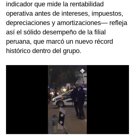
indicador que mide la rentabilidad
Notas Contratadas
operativa antes de intereses, impuestos,
Podcast
depreciaciones y amortizaciones— refleja
Gestión TV
así el sólido desempeño de la filial
peruana, que marcó un nuevo récord
Videos
histórico dentro del grupo.
Fotogalerías
gestion.pe
¿quiénes
Somos?
Términos
Y
Condiciones
Política
De
Privacidad