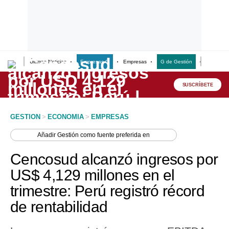
Últimas Noticias
Empresas G
Empresas
G de Gestión
Finanzas
Lo último
Peru Quiosco
SUSCRÍBETE
Portada
GESTION
>
ECONOMIA
>
EMPRESAS
Empresas
Añadir
Gestión
como fuente preferida en
Management & Empleo
Cencosud alcanzó ingresos por
Economía
US$ 4,129 millones en el
trimestre: Perú registró récord
Mercados
de rentabilidad
Perú
Política