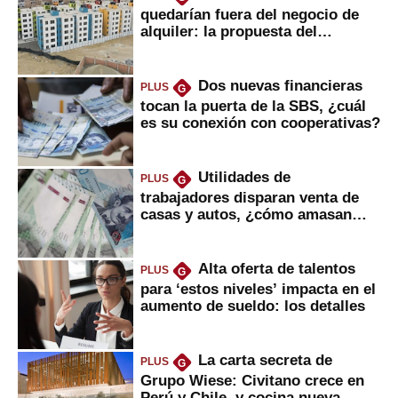
quedarían fuera del negocio de
alquiler: la propuesta del
gobierno
Dos nuevas financieras
PLUS
G
tocan la puerta de la SBS, ¿cuál
es su conexión con cooperativas?
Utilidades de
PLUS
G
trabajadores disparan venta de
casas y autos, ¿cómo amasan
tanta liquidez?
Alta oferta de talentos
PLUS
G
para ‘estos niveles’ impacta en el
aumento de sueldo: los detalles
La carta secreta de
PLUS
G
Grupo Wiese: Civitano crece en
Perú y Chile, y cocina nueva