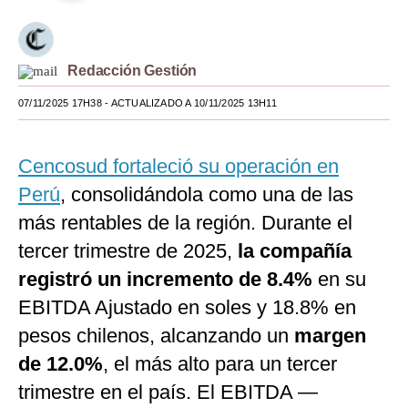
Moda
Estilos
Redacción Gestión
Mundo
07/11/2025 17H38
- ACTUALIZADO A 10/11/2025 13H11
EEUU
Cencosud fortaleció su operación en
México
Perú
, consolidándola como una de las
España
más rentables de la región. Durante el
Internacional
tercer trimestre de 2025,
la compañía
registró un incremento de 8.4%
en su
Tecnología
EBITDA Ajustado en soles y 18.8% en
Club del Suscriptor
pesos chilenos, alcanzando un
margen
Mix
de 12.0%
, el más alto para un tercer
trimestre en el país. El EBITDA —
G de Gestión