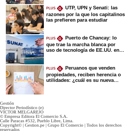
UTP, UPN y Senati: las
PLUS
G
razones por la que los capitalinos
las prefieren para estudiar
Puerto de Chancay: lo
PLUS
G
que trae la marcha blanca por
uso de tecnología de EE.UU. en
mercancías
Peruanos que venden
PLUS
G
propiedades, reciben herencia o
utilidades: ¿cuál es su nueva
inversión clave?
Gestión
Director Periodístico (e)
VÍCTOR MELGAREJO
© Empresa Editora El Comercio S.A.
Calle Paracas #532, Pueblo Libre, Lima.
Copyright© | Gestion.pe | Grupo El Comercio | Todos los derechos
reservados