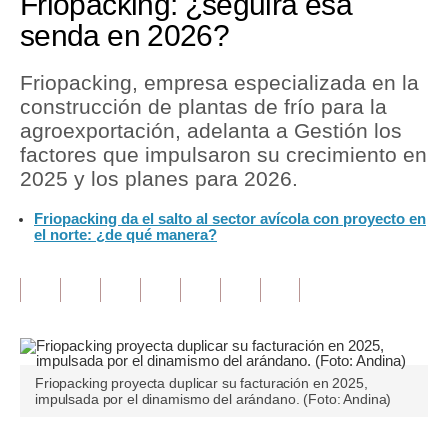
Friopacking: ¿seguirá esa
senda en 2026?
Tu Dinero
Finanzas Personales
Friopacking, empresa especializada en la
construcción de plantas de frío para la
Inmobiliarias
agroexportación, adelanta a Gestión los
factores que impulsaron su crecimiento en
Plus G
2025 y los planes para 2026.
Opinión
Friopacking da el salto al sector avícola con proyecto en
el norte: ¿de qué manera?
Editorial
Pregunta de hoy
Blogs
Tendencias
Friopacking proyecta duplicar su facturación en 2025,
Lujo
impulsada por el dinamismo del arándano. (Foto: Andina)
Viajes