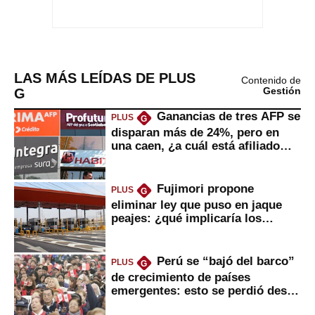
LAS MÁS LEÍDAS DE PLUS
Contenido de
G
Gestión
Ganancias de tres AFP se
PLUS
G
disparan más de 24%, pero en
una caen, ¿a cuál está afiliado
usted?
Fujimori propone
PLUS
G
eliminar ley que puso en jaque
peajes: ¿qué implicaría los
usuarios?
Perú se “bajó del barco”
PLUS
G
de crecimiento de países
emergentes: esto se perdió desde
2022