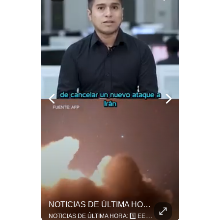
Politica
De
Cookies
Preguntas
Frecuentes
“Irán Está Colapsado, Pero EE.UU. Parece Desesperado” | #radar24
NOTICIAS DE ÚLTIMA HORA: EE.UU. Se Queda Sin Misiles En Medio Oriente
Miguel Ángel Rodríguez Mackay, analista internacional, sostiene que las negociaciones fueron impulsadas por Irán y no por Estados Unidos. Según su análisis, Teherán estaría debilitado militar y económicamente, aunque la narrativa internacional presenta a Trump como el líder desesperado por terminar una guerra que no puede ganar. #Geopolitica #Iran #DonaldTrump #RodriguezMackay #EEUU #NoticiasInternacionales #PoliticaInternacional #AnalisisGeopolitico #Shorts 👉 Suscríbete y activa la campana para no perderte nuestro análisis diario. 🌎 Síguenos en nuestras redes sociales: 📌 Web oficial: https://gestion.pe/mundo/ 📌 LinkedIn: http://bit.ly/3HYIET0 📌 X (Twitter): http://bit.ly/4noZtX9 📌 TikTok: http://bit.ly/4evB6TO
NOTICIAS DE ÚLTIMA HORA: 1️⃣ EE.UU.: Habría gastado casi el 80% de sus misiles más avanzados (THAAD), un factor clave en las decisiones de Donald Trump frente a Irán. 2️⃣ Argentina y Brasil: Tensión diplomática escala; Brasil solicita el regreso del embajador argentino tras fuertes declaraciones de Javier Milei. 3️⃣ México: Asesinan al influencer César Gastélum a balazos durante una transmisión en vivo en Culiacán, Sinaloa. 4️⃣ Alemania: Ataque con dron explosivo obliga a suspender el aeropuerto de Leipzig, punto logístico clave de la OTAN para enviar material a Ucrania. ¿Qué noticia te parece la más impactante del día? ¡Te leo en los comentarios! 👇 #EEUU #JavierMilei #CesarGastelum #Alemania #Noticias #UltimaHora #NoticiasDelDia 🚀 ¿Quieres entender el mundo sin ruido? Únete a nuestra comunidad y forma parte del cambio. #GestiónNewsroomLive #NoticiasGlobales #AnálisisGeopolítico #EconomíaMundial #IA #Geopolítica #LatinosEnUSA #NoticiasEnEspañol 👉 Suscríbete y activa la campana para no perderte nuestro análisis diario. 🌎 Síguenos en nuestras redes sociales: 📌 Web oficial: https://gestion.pe/mundo/ 📌 LinkedIn: http://bit.ly/3HYIET0 📌 X (Twitter): http://bit.ly/4noZtX9 📌 TikTok: http://bit.ly/4evB6TO