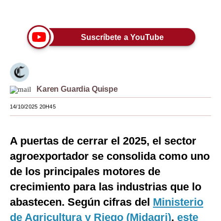
Únete a nuestro canal
Moda
Estilos
Suscríbete a YouTube
Mundo
EEUU
Karen Guardia Quispe
México
14/10/2025 20H45
España
Internacional
A puertas de cerrar el 2025, el sector
Tecnología
agroexportador se consolida como uno
de los principales motores de
Club del Suscriptor
crecimiento para las industrias que lo
Mix
abastecen. Según cifras del
Ministerio
G de Gestión
de Agricultura y Riego (Midagri)
,
este