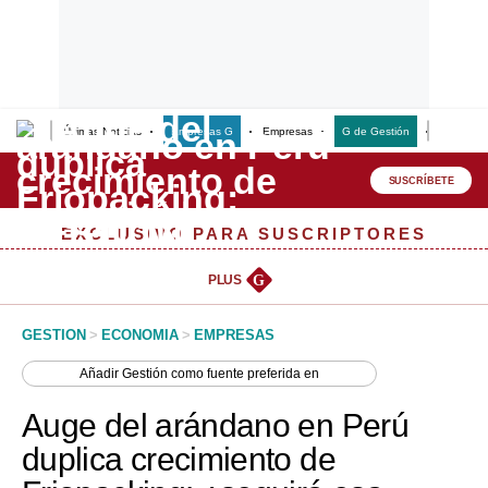
Últimas Noticias
Empresas G
Empresas
G de Gestión
Finanzas
Lo último
Peru Quiosco
SUSCRÍBETE
Portada
EXCLUSIVO PARA SUSCRIPTORES
Empresas
PLUS
G
Management & Empleo
GESTION
>
ECONOMIA
>
EMPRESAS
Economía
Añadir
Gestión
como fuente preferida en
Mercados
Auge del arándano en Perú
Perú
duplica crecimiento de
Política