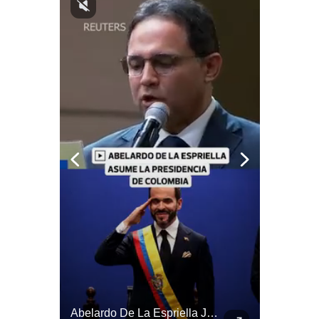
Notas Contratadas
Podcast
Gestión TV
Videos
Fotogalerías
gestion.pe
¿quiénes
Somos?
Términos
Y
Condiciones
Política
De
¿Por Qué EE.UU. Necesita Desesperadamente Al Golfo? | Gestión Mundo
Abelardo De La Espriella Juramenta Como Nuevo Presidente | Gestión Mundo
Privacidad