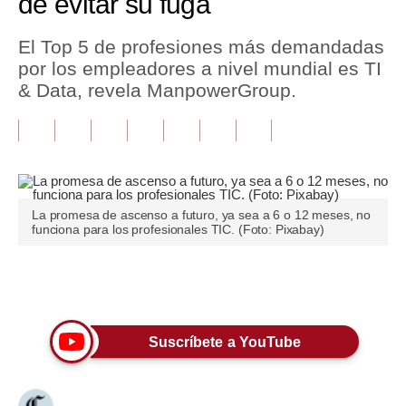
de evitar su fuga
Tu Dinero
El Top 5 de profesiones más demandadas
por los empleadores a nivel mundial es TI
Finanzas Personales
& Data, revela ManpowerGroup.
Inmobiliarias
Plus G
Opinión
La promesa de ascenso a futuro, ya sea a 6 o 12 meses, no
Editorial
funciona para los profesionales TIC. (Foto: Pixabay)
Pregunta de hoy
Únete a nuestro canal
Blogs
Tendencias
Suscríbete a YouTube
Lujo
Viajes