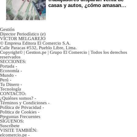
casas y autos, ¿cómo amasan
tanta liquidez?
Gestión
Director Periodístico (e)
VÍCTOR MELGAREJO
© Empresa Editora El Comercio S.A.
Calle Paracas #532, Pueblo Libre, Lima.
Copyright© | Gestion.pe | Grupo El Comercio | Todos los derechos
reservados
SECCIONES:
Portada
-
Economía
-
Mundo
-
Perú
-
Tu Dinero
-
Tecnología
CONTACTO:
¿Quiénes somos?
-
Términos y Condiciones
-
Política de Privacidad
-
Politica de Cookies
-
Preguntas Frecuentes
SÍGUENOS:
Suscríbete
VISITE TAMBIÉN:
elcomercio.pe
-