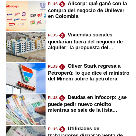
Alicorp: qué ganó con la
PLUS
G
compra del negocio de Unilever
en Colombia
Viviendas sociales
PLUS
G
quedarían fuera del negocio de
alquiler: la propuesta del
gobierno
Oliver Stark regresa a
PLUS
G
Petroperú: lo que dice el ministro
del Minem sobre la petrolera
Deudas en Infocorp: ¿se
PLUS
G
puede pedir nuevo crédito
mientras se sale de la lista
negra?
Utilidades de
PLUS
G
trabajadores disparan venta de