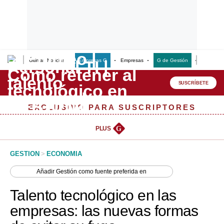
Últimas Noticias
Empresas G
Empresas
G de Gestión
Finanzas
Lo último
Peru Quiosco
SUSCRÍBETE
Portada
EXCLUSIVO PARA SUSCRIPTORES
Empresas
PLUS
G
Management & Empleo
GESTION
>
ECONOMIA
Economía
Añadir
Gestión
como fuente preferida en
Mercados
Talento tecnológico en las
Perú
empresas: las nuevas formas
Política