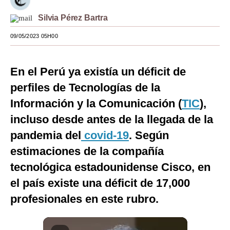
Moda
Silvia Pérez Bartra
Estilos
09/05/2023 05H00
Mundo
En el Perú ya existía un déficit de
EEUU
perfiles de Tecnologías de la
México
Información y la Comunicación (
TIC
),
incluso desde antes de la llegada de la
España
pandemia del
covid-19
. Según
Internacional
estimaciones de la compañía
Tecnología
tecnológica estadounidense
Cisco, en
Club del Suscriptor
el país existe una
déficit de 17,000
profesionales en este rubro
.
Mix
G de Gestión