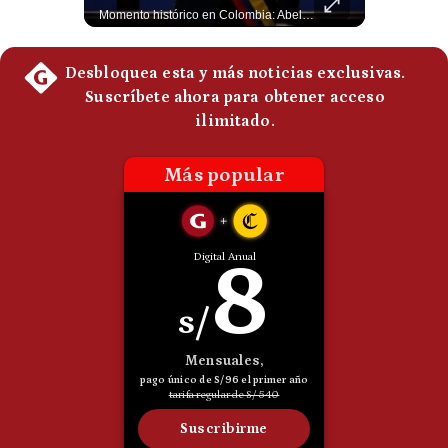
Esteban Silva, politólogo internacional, explica que Estados Unidos necesita el apoyo territorial y marítimo de sus aliados del Golfo para operar cerca de Irán. Según su análisis, Teherán busca amenazar su estabilidad energética y económica para que estos gobiernos presionen a Washington y lo obliguen a negociar. #Iran #EEUU #Geopolitica #NoticiasInternacionales #Shorts 👉 Suscríbete y activa la campana para no perderte nuestro análisis diario. 🌎 Síguenos en nuestras redes sociales: 📌 Web oficial: https://gestion.pe/mundo/ 📌 LinkedIn: http://bit.ly/3HYIET0 📌 X (Twitter): http://bit.ly/4noZtX9 📌 TikTok: http://bit.ly/4evB6TO
Momento histórico en Colombia: Abelardo de la Espriella prestó juramento y recibió la banda presidencial en la Arena USC de Cali, convirtiéndose oficialmente en el nuevo Presidente de la República para el periodo 2026-2030. Por primera vez en la historia reciente del país, la investidura presidencial se celebró fuera de Bogotá. ¿Qué opinas del inicio de este nuevo mandato constitucional? #DeLaEspriella #Colombia #PosesionPresidencial #Cali #Shorts 👉 Suscríbete y activa la campana para no perderte nuestro análisis diario. 🌎 Síguenos en nuestras redes sociales: 📌 Web oficial: https://gestion.pe/mundo/ 📌 LinkedIn: http://bit.ly/3HYIET0 📌 X (Twitter): http://bit.ly/4noZtX9 📌 TikTok: http://bit.ly/4evB6TO
Politica
De
Cookies
Preguntas
Frecuentes