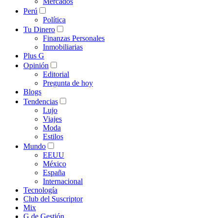
Mercados
Perú
Política
Tu Dinero
Finanzas Personales
Inmobiliarias
Plus G
Opinión
Editorial
Pregunta de hoy
Blogs
Tendencias
Lujo
Viajes
Moda
Estilos
Mundo
EEUU
México
España
Internacional
Tecnología
Club del Suscriptor
Mix
G de Gestión