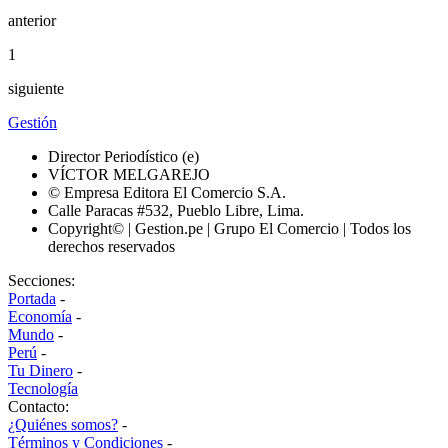
anterior
1
siguiente
Gestión
Director Periodístico (e)
VÍCTOR MELGAREJO
© Empresa Editora El Comercio S.A.
Calle Paracas #532, Pueblo Libre, Lima.
Copyright© | Gestion.pe | Grupo El Comercio | Todos los
derechos reservados
Secciones:
Portada
-
Economía
-
Mundo
-
Perú
-
Tu Dinero
-
Tecnología
Contacto:
¿Quiénes somos?
-
Términos y Condiciones
-