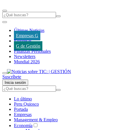
Últimas Noticias
Empresas G
Empresas
G de Gestión
Finanzas Personales
Newsletters
Mundial 2026
Suscríbete
Inicia sesión
Lo último
Peru Quiosco
Portada
Empresas
Management & Empleo
Economía