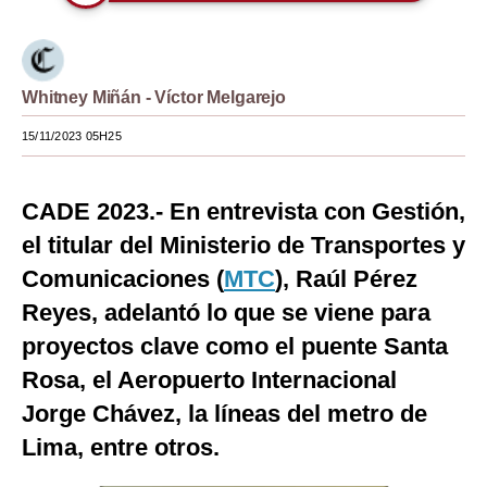
Moda
Estilos
Whitney Miñán - Víctor Melgarejo
Mundo
15/11/2023 05H25
EEUU
México
CADE 2023.- En entrevista con Gestión,
el titular del Ministerio de Transportes y
España
Comunicaciones (
MTC
), Raúl Pérez
Internacional
Reyes, adelantó lo que se viene para
Tecnología
proyectos clave como el puente Santa
Rosa, el Aeropuerto Internacional
Club del Suscriptor
Jorge Chávez, la líneas del metro de
Mix
Lima, entre otros.
G de Gestión