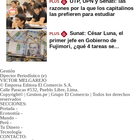
UTP, UPN y Senati: las
PLUS
G
razones por la que los capitalinos
las prefieren para estudiar
Sunat: César Luna, el
PLUS
G
primer jefe en Gobierno de
Fujimori, ¿qué 4 tareas se
marcan urgentes?
Gestión
Director Periodístico (e)
VÍCTOR MELGAREJO
© Empresa Editora El Comercio S.A.
Calle Paracas #532, Pueblo Libre, Lima.
Copyright© | Gestion.pe | Grupo El Comercio | Todos los derechos
reservados
SECCIONES:
Portada
-
Economía
-
Mundo
-
Perú
-
Tu Dinero
-
Tecnología
CONTACTO: