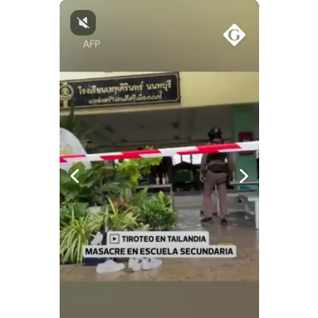
Notas Contratadas
Podcast
Gestión TV
Videos
Fotogalerías
gestion.pe
¿quiénes
Somos?
Términos
Y
Condiciones
Política
De
Privacidad