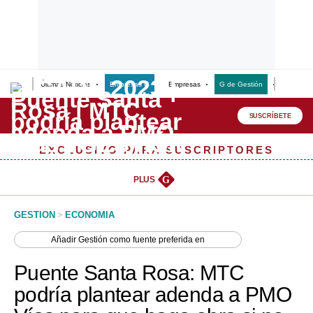
Últimas Noticias
Empresas G
Empresas
G de Gestión
Finanzas
Lo último
Peru Quiosco
SUSCRÍBETE
Portada
EXCLUSIVO PARA SUSCRIPTORES
Empresas
PLUS
G
Management & Empleo
GESTION
>
ECONOMIA
Economía
Añadir
Gestión
como fuente preferida en
Mercados
Puente Santa Rosa: MTC
Perú
podría plantear adenda a PMO
Política