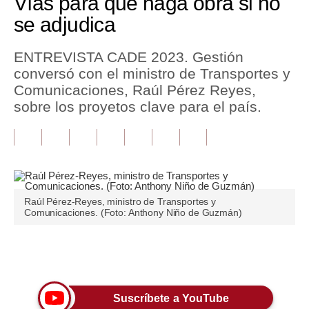
Vías para que haga obra si no
se adjudica
Tu Dinero
Finanzas Personales
ENTREVISTA CADE 2023. Gestión
conversó con el ministro de Transportes y
Inmobiliarias
Comunicaciones, Raúl Pérez Reyes,
sobre los proyetos clave para el país.
Plus G
Opinión
Editorial
Pregunta de hoy
Raúl Pérez-Reyes, ministro de Transportes y
Comunicaciones. (Foto: Anthony Niño de Guzmán)
Blogs
Tendencias
Únete a nuestro canal
Lujo
Suscríbete a YouTube
Viajes