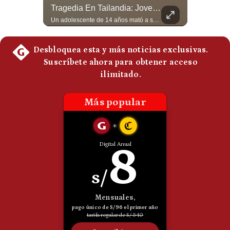
¿Irán Se Está Convirtiendo En Un Régimen Militar? | #radar24
Tragedia En Tailandia: Joven De 14 Años Ataca A Su Familia Y Colegio | Gestión Mundo
Politica
Esteban Silva, politólogo internacional, señala que algunos analistas consideran que la estructura religiosa iraní estaría sirviendo para sostener el poder de una cúpula militar. Explica que la Guardia Revolucionaria está aumentando su influencia sobre la seguridad, las decisiones estratégicas y hasta asuntos económicos como el estrecho de Ormuz. #Iran #GuardiaRevolucionaria #Geopolitica #NoticiasInternacionales #Shorts 👉 Suscríbete y activa la campana para no perderte nuestro análisis diario. 🌎 Síguenos en nuestras redes sociales: 📌 Web oficial: https://gestion.pe/mundo/ 📌 LinkedIn: http://bit.ly/3HYIET0 📌 X (Twitter): http://bit.ly/4noZtX9 📌 TikTok: http://bit.ly/4evB6TO
Un adolescente de 14 años mató a sus abuelos y luego atacó su colegio de secundaria en Tailandia, dejando cinco fallecidos adicionales y más de 30 heridos antes de quitarse la vida. Según las autoridades y el primer ministro Anutin Charnvirakul, el hecho habría sido motivado por estrés académico extremo. El suceso reabre el debate sobre la alta posesión de armas de fuego en el país asiático. #Tailandia #Noticias #UltimaHora #NoticiasInternacionales #Shorts 👉 Suscríbete y activa la campana para no perderte nuestro análisis diario. 🌎 Síguenos en nuestras redes sociales: 📌 Web oficial: https://gestion.pe/mundo/ 📌 LinkedIn: http://bit.ly/3HYIET0 📌 X (Twitter): http://bit.ly/4noZtX9 📌 TikTok: http://bit.ly/4evB6TO
De
Cookies
Preguntas
Frecuentes