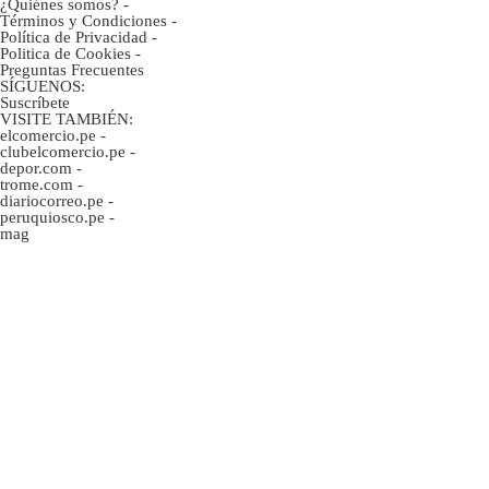
¿Quiénes somos?
-
Términos y Condiciones
-
Política de Privacidad
-
Politica de Cookies
-
Preguntas Frecuentes
SÍGUENOS:
Suscríbete
VISITE TAMBIÉN:
elcomercio.pe
-
clubelcomercio.pe
-
depor.com
-
trome.com
-
diariocorreo.pe
-
peruquiosco.pe
-
mag