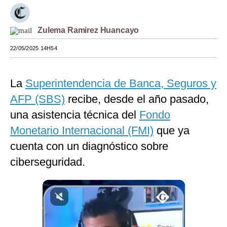
Moda
Zulema Ramirez Huancayo
Estilos
22/05/2025 14H54
Mundo
EEUU
La
Superintendencia de Banca, Seguros y
México
AFP (SBS)
recibe, desde el año pasado,
una asistencia técnica del
Fondo
España
Monetario Internacional (FMI)
que ya
Internacional
cuenta con un diagnóstico sobre
Tecnología
ciberseguridad.
Club del Suscriptor
Mix
G de Gestión