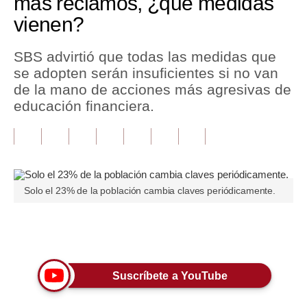
más reclamos, ¿qué medidas
vienen?
Tu Dinero
Finanzas Personales
SBS advirtió que todas las medidas que
se adopten serán insuficientes si no van
Inmobiliarias
de la mano de acciones más agresivas de
educación financiera.
Plus G
Opinión
Editorial
Pregunta de hoy
Solo el 23% de la población cambia claves periódicamente.
Blogs
Únete a nuestro canal
Tendencias
Lujo
Suscríbete a YouTube
Viajes