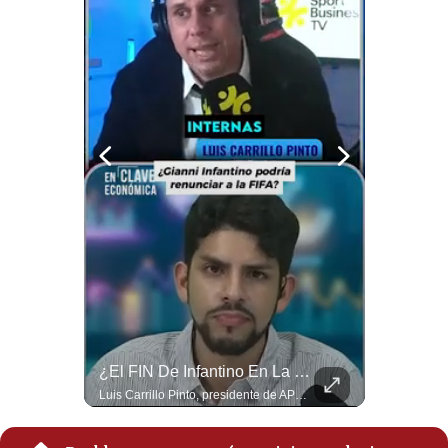
Notas Contratadas
Podcast
Gestión TV
Videos
Fotogalerías
gestion.pe
¿quiénes
Somos?
Términos
Y
NOTICIAS DE ÚLTIMA HORA: EE.UU. Se Queda Sin Misiles En Medio Oriente
¿El FIN De Infantino En La FIFA? El Grave Pronóstico Sobre Su Renuncia | #EnClaveEconómica
Condiciones
NOTICIAS DE ÚLTIMA HORA: 1️⃣ EE.UU.: Habría gastado casi el 80% de sus misiles más avanzados (THAAD), un factor clave en las decisiones de Donald Trump frente a Irán. 2️⃣ Argentina y Brasil: Tensión diplomática escala; Brasil solicita el regreso del embajador argentino tras fuertes declaraciones de Javier Milei. 3️⃣ México: Asesinan al influencer César Gastélum a balazos durante una transmisión en vivo en Culiacán, Sinaloa. 4️⃣ Alemania: Ataque con dron explosivo obliga a suspender el aeropuerto de Leipzig, punto logístico clave de la OTAN para enviar material a Ucrania. ¿Qué noticia te parece la más impactante del día? ¡Te leo en los comentarios! 👇 #EEUU #JavierMilei #CesarGastelum #Alemania #Noticias #UltimaHora #NoticiasDelDia 🚀 ¿Quieres entender el mundo sin ruido? Únete a nuestra comunidad y forma parte del cambio. #GestiónNewsroomLive #NoticiasGlobales #AnálisisGeopolítico #EconomíaMundial #IA #Geopolítica #LatinosEnUSA #NoticiasEnEspañol 👉 Suscríbete y activa la campana para no perderte nuestro análisis diario. 🌎 Síguenos en nuestras redes sociales: 📌 Web oficial: https://gestion.pe/mundo/ 📌 LinkedIn: http://bit.ly/3HYIET0 📌 X (Twitter): http://bit.ly/4noZtX9 📌 TikTok: http://bit.ly/4evB6TO
Luis Carrillo Pinto, presidente de APEMD pronostica meses muy difíciles para Infantino y sostiene que una mayor presión de la UEFA, junto con nuevas investigaciones periodísticas, podría llevarlo a dimitir. También menciona renuncias internas y acusaciones de que el proyecto fue impulsado por una sola persona. #GianniInfantino #FIFA #UEFA #LuisCarrilloPinto #APEMD #Futbol #NoticiasDeportivas #Mundial #Shorts 👉 Suscríbete y activa la campana para no perderte nuestro análisis diario. 🌎 Síguenos en nuestras redes sociales: 📌 Web oficial: https://gestion.pe/mundo/ 📌 LinkedIn: http://bit.ly/3HYIET0 📌 X (Twitter): http://bit.ly/4noZtX9 📌 TikTok: http://bit.ly/4evB6TO
Política
De
Privacidad