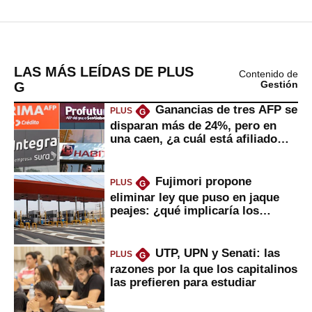
LAS MÁS LEÍDAS DE PLUS
Contenido de
G
Gestión
Ganancias de tres AFP se
PLUS
G
disparan más de 24%, pero en
una caen, ¿a cuál está afiliado
usted?
Fujimori propone
PLUS
G
eliminar ley que puso en jaque
peajes: ¿qué implicaría los
usuarios?
UTP, UPN y Senati: las
PLUS
G
razones por la que los capitalinos
las prefieren para estudiar