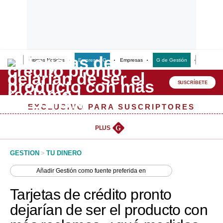
Últimas Noticias
Empresas G
Empresas
G de Gestión
Finanzas
Lo último
Peru Quiosco
SUSCRÍBETE
Portada
EXCLUSIVO PARA SUSCRIPTORES
Empresas
PLUS
G
Management & Empleo
GESTION
>
TU DINERO
Economía
Añadir
Gestión
como fuente preferida en
Mercados
Tarjetas de crédito pronto
Perú
dejarían de ser el producto con
Política