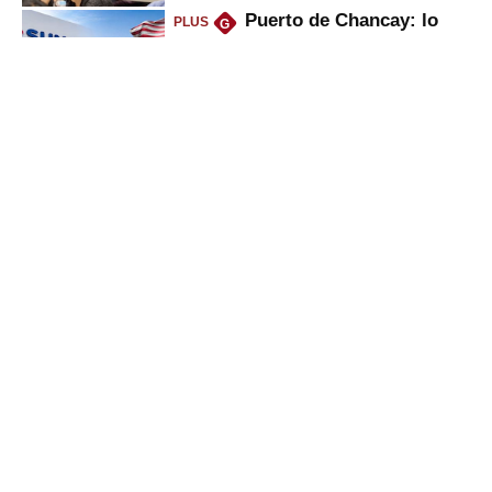
Puerto de Chancay: lo
PLUS
G
que trae la marcha blanca por
uso de tecnología de EE.UU. en
mercancías
Keiko anuncia “shock”
PLUS
G
ferroviario: terminar Línea 2 y
ejecutar la 3, 4, 5 y 6; ¿habrá
avances?
Bancos se pondrán duros
PLUS
G
con empresas por culpa de El
Niño, ¿por qué será bueno para
ahorristas?
Gestión
Director Periodístico (e)
VÍCTOR MELGAREJO
© Empresa Editora El Comercio S.A.
Calle Paracas #532, Pueblo Libre, Lima.
Copyright© | Gestion.pe | Grupo El Comercio | Todos los derechos
reservados