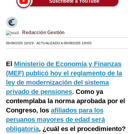
Suscríbete a YouTube
Moda
Estilos
Redacción Gestión
Mundo
05/09/2025 11H29
- ACTUALIZADO A 05/09/2025 12H35
EEUU
México
El
Ministerio de Economía y Finanzas
España
(MEF) publicó hoy el reglamento de la
Internacional
ley de modernización del sistema
privado de pensiones
. Como ya
Tecnología
contemplaba la norma aprobada por el
Club del Suscriptor
Congreso, los
afiliados para los
Mix
peruanos mayores de edad será
obligatoria
, ¿cuál es el procedimiento?
G de Gestión