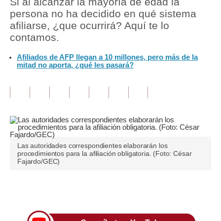
Si al alcanzar la mayoría de edad la
persona no ha decidido en qué sistema
Tu Dinero
afiliarse, ¿que ocurrirá? Aquí te lo
contamos.
Finanzas Personales
Afiliados de AFP llegan a 10 millones, pero más de la
Inmobiliarias
mitad no aporta, ¿qué les pasará?
Plus G
Opinión
Editorial
Pregunta de hoy
Las autoridades correspondientes elaborarán los
procedimientos para la afiliación obligatoria. (Foto: César
Blogs
Fajardo/GEC)
Tendencias
Únete a nuestro canal
Lujo
Viajes