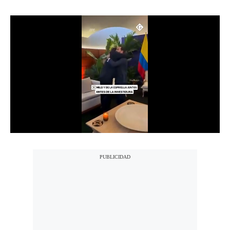
Notas Contratadas
Podcast
Gestión TV
Videos
Fotogalerías
gestion.pe
¿quiénes
Somos?
Términos
Y
Condiciones
Política
De
Privacidad