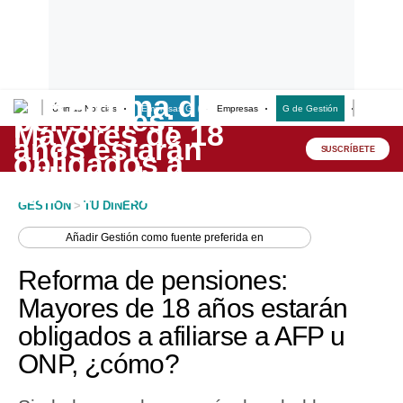
Últimas Noticias
Empresas G
Empresas
G de Gestión
Finanzas
Lo último
Peru Quiosco
SUSCRÍBETE
Portada
GESTION
>
TU DINERO
Empresas
Añadir
Gestión
como fuente preferida en
Management & Empleo
Reforma de pensiones:
Economía
Mayores de 18 años estarán
obligados a afiliarse a AFP u
Mercados
ONP, ¿cómo?
Perú
Política