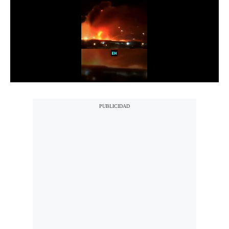
Notas Contratadas
Podcast
Gestión TV
Videos
Fotogalerías
gestion.pe
¿quiénes
Somos?
Términos
Y
Condiciones
Política
De
Privacidad