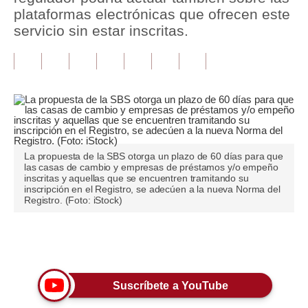
plataformas electrónicas que ofrecen este
Tu Dinero
servicio sin estar inscritas.
Finanzas Personales
Inmobiliarias
Plus G
Opinión
La propuesta de la SBS otorga un plazo de 60 días para que
Editorial
las casas de cambio y empresas de préstamos y/o empeño
inscritas y aquellas que se encuentren tramitando su
inscripción en el Registro, se adecúen a la nueva Norma del
Pregunta de hoy
Registro. (Foto: iStock)
Blogs
Únete a nuestro canal
Tendencias
Lujo
Suscríbete a YouTube
Viajes