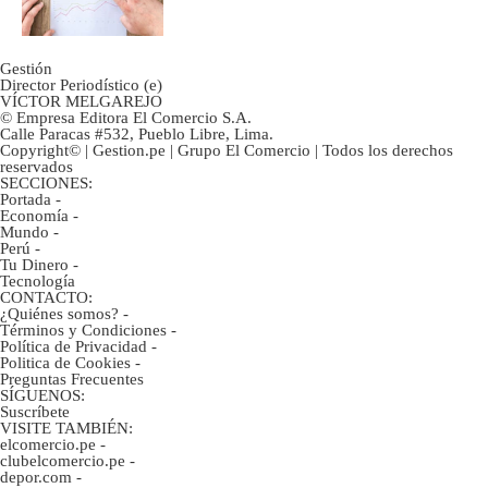
inversión clave?
Gestión
Director Periodístico (e)
VÍCTOR MELGAREJO
© Empresa Editora El Comercio S.A.
Calle Paracas #532, Pueblo Libre, Lima.
Copyright© | Gestion.pe | Grupo El Comercio | Todos los derechos
reservados
SECCIONES:
Portada
-
Economía
-
Mundo
-
Perú
-
Tu Dinero
-
Tecnología
CONTACTO:
¿Quiénes somos?
-
Términos y Condiciones
-
Política de Privacidad
-
Politica de Cookies
-
Preguntas Frecuentes
SÍGUENOS:
Suscríbete
VISITE TAMBIÉN:
elcomercio.pe
-
clubelcomercio.pe
-
depor.com
-