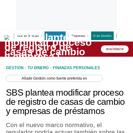
Últimas Noticias
Empresas G
Empresas
G de Gestión
Finanzas
Lo último
Peru Quiosco
SUSCRÍBETE
Portada
GESTION
>
TU DINERO
>
FINANZAS PERSONALES
Empresas
Añadir
Gestión
como fuente preferida en
Management & Empleo
SBS plantea modificar proceso
Economía
de registro de casas de cambio
y empresas de préstamos
Mercados
Perú
Con el nuevo marco normativo, el
regulador podría actuar también sobre las
Política