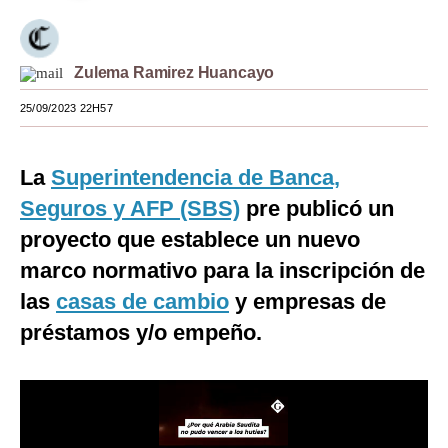
Moda
Estilos
Zulema Ramirez Huancayo
Mundo
25/09/2023 22H57
EEUU
La
Superintendencia de Banca,
México
Seguros y AFP (SBS)
pre publicó un
España
proyecto que establece un nuevo
marco normativo para la inscripción de
Internacional
las
casas de cambio
y empresas de
Tecnología
préstamos y/o empeño.
Club del Suscriptor
Mix
G de Gestión