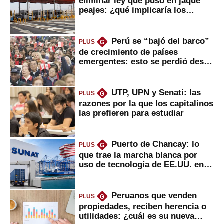
eliminar ley que puso en jaque
peajes: ¿qué implicaría los
usuarios?
Perú se “bajó del barco”
PLUS
G
de crecimiento de países
emergentes: esto se perdió desde
2022
UTP, UPN y Senati: las
PLUS
G
razones por la que los capitalinos
las prefieren para estudiar
Puerto de Chancay: lo
PLUS
G
que trae la marcha blanca por
uso de tecnología de EE.UU. en
mercancías
Peruanos que venden
PLUS
G
propiedades, reciben herencia o
utilidades: ¿cuál es su nueva