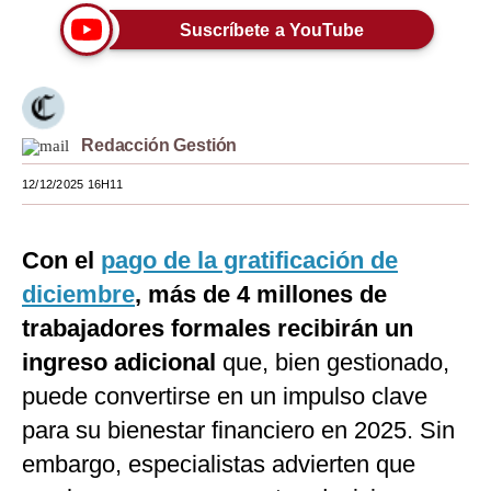
Suscríbete a YouTube
Moda
Estilos
Mundo
Redacción Gestión
EEUU
12/12/2025 16H11
México
España
Con el
pago de la gratificación de
diciembre
, más de 4 millones de
Internacional
trabajadores formales recibirán un
Tecnología
ingreso adicional
que, bien gestionado,
Club del Suscriptor
puede convertirse en un impulso clave
para su bienestar financiero en 2025. Sin
Mix
embargo, especialistas advierten que
G de Gestión