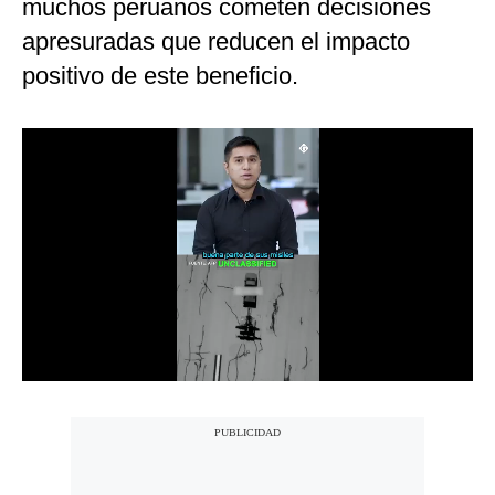
muchos peruanos cometen decisiones
Notas Contratadas
apresuradas que reducen el impacto
Podcast
positivo de este beneficio.
Gestión TV
Videos
Fotogalerías
gestion.pe
¿quiénes
Somos?
Términos
Y
Condiciones
Política
De
Privacidad