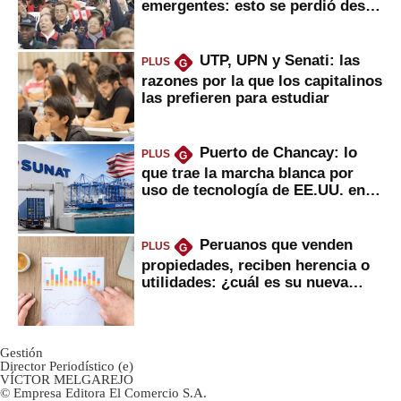
emergentes: esto se perdió desde
2022
UTP, UPN y Senati: las
PLUS
G
razones por la que los capitalinos
las prefieren para estudiar
Puerto de Chancay: lo
PLUS
G
que trae la marcha blanca por
uso de tecnología de EE.UU. en
mercancías
Peruanos que venden
PLUS
G
propiedades, reciben herencia o
utilidades: ¿cuál es su nueva
inversión clave?
Gestión
Director Periodístico (e)
VÍCTOR MELGAREJO
© Empresa Editora El Comercio S.A.