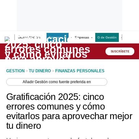
Últimas Noticias
Empresas G
Empresas
G de Gestión
Finanzas
Lo último
Peru Quiosco
SUSCRÍBETE
Portada
GESTION
>
TU DINERO
>
FINANZAS PERSONALES
Empresas
Añadir
Gestión
como fuente preferida en
Management & Empleo
Gratificación 2025: cinco
Economía
errores comunes y cómo
evitarlos para aprovechar mejor
Mercados
tu dinero
Perú
Política