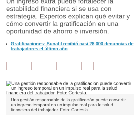
Un ingreso extra puede fortalecer la
estabilidad financiera si se usa con
Tu Dinero
estrategia. Expertos explican qué evitar y
cómo convertir la gratificación en una
Finanzas Personales
oportunidad de ahorro e inversión.
Inmobiliarias
Gratificaciones: Sunafil recibió casi 28,000 denuncias de
trabajadores el último año
Plus G
Opinión
Editorial
Pregunta de hoy
Blogs
Una gestión responsable de la gratificación puede convertir
un ingreso temporal en un impulso real para la salud
financiera del trabajador. Foto: Cortesía.
Tendencias
Lujo
Únete a nuestro canal
Viajes