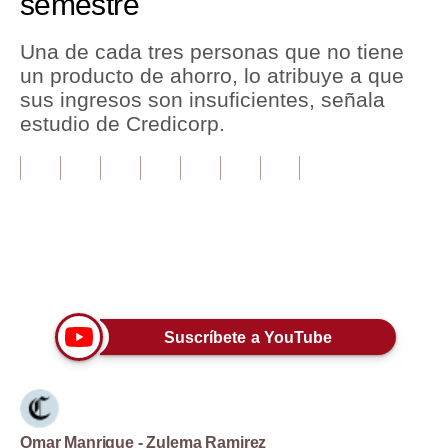
semestre
Tu Dinero
Una de cada tres personas que no tiene
un producto de ahorro, lo atribuye a que
Finanzas Personales
sus ingresos son insuficientes, señala
Inmobiliarias
estudio de Credicorp.
Plus G
Opinión
Editorial
Únete a nuestro canal
Pregunta de hoy
Blogs
Suscríbete a YouTube
Tendencias
Lujo
Viajes
Omar Manrique - Zulema Ramirez