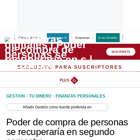
Últimas Noticias
Empresas G
Empresas
G de Gestión
Finanzas
Lo último
Peru Quiosco
SUSCRÍBETE
Portada
EXCLUSIVO PARA SUSCRIPTORES
Empresas
PLUS
G
Management & Empleo
GESTION
>
TU DINERO
>
FINANZAS PERSONALES
Economía
Añadir
Gestión
como fuente preferida en
Mercados
Poder de compra de personas
Perú
se recuperaría en segundo
Política