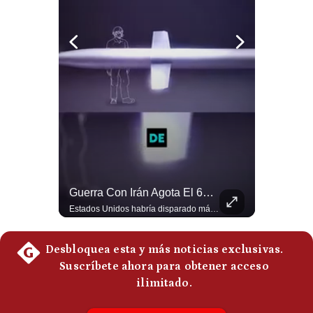
Notas Contratadas
Podcast
Gestión TV
Videos
Fotogalerías
gestion.pe
¿El FIN De Infantino En La FIFA? El Grave Pronóstico Sobre Su Renuncia | #EnClaveEconómica
Guerra Con Irán Agota El 61% De Los Interceptores Patriot De EE.UU. | #radar24
Luis Carrillo Pinto, presidente de APEMD pronostica meses muy difíciles para Infantino y sostiene que una mayor presión de la UEFA, junto con nuevas investigaciones periodísticas, podría llevarlo a dimitir. También menciona renuncias internas y acusaciones de que el proyecto fue impulsado por una sola persona. #GianniInfantino #FIFA #UEFA #LuisCarrilloPinto #APEMD #Futbol #NoticiasDeportivas #Mundial #Shorts 👉 Suscríbete y activa la campana para no perderte nuestro análisis diario. 🌎 Síguenos en nuestras redes sociales: 📌 Web oficial: https://gestion.pe/mundo/ 📌 LinkedIn: http://bit.ly/3HYIET0 📌 X (Twitter): http://bit.ly/4noZtX9 📌 TikTok: http://bit.ly/4evB6TO
Estados Unidos habría disparado más de 1,000 misiles Tomahawk durante la guerra contra Irán y que sus reservas podrían no recuperar los niveles anteriores hasta 2030 o 2031. Washington y sus aliados habrían utilizado hasta el 61% de sus interceptores Patriot. #EstadosUnidos #Tomahawk #Iran #Misiles #Patriot #Geopolitica #NoticiasInternacionales #Guerra #Shorts 👉 Suscríbete y activa la campana para no perderte nuestro análisis diario. 🌎 Síguenos en nuestras redes sociales: 📌 Web oficial: https://gestion.pe/mundo/ 📌 LinkedIn: http://bit.ly/3HYIET0 📌 X (Twitter): http://bit.ly/4noZtX9 📌 TikTok: http://bit.ly/4evB6TO
¿quiénes
Somos?
Términos
Y
Condiciones
Política
De
Privacidad