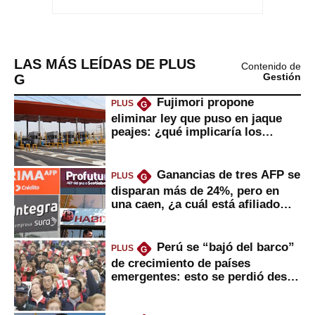
LAS MÁS LEÍDAS DE PLUS
Contenido de
G
Gestión
Fujimori propone
PLUS
G
eliminar ley que puso en jaque
peajes: ¿qué implicaría los
usuarios?
Ganancias de tres AFP se
PLUS
G
disparan más de 24%, pero en
una caen, ¿a cuál está afiliado
usted?
Perú se “bajó del barco”
PLUS
G
de crecimiento de países
emergentes: esto se perdió desde
2022