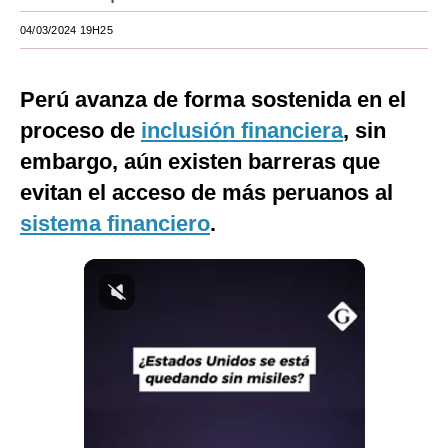
Moda
04/03/2024 19H25
Estilos
Perú avanza de forma sostenida en el
Mundo
proceso de
inclusión financiera
, sin
EEUU
embargo, aún existen barreras que
evitan el acceso de más peruanos al
México
sistema financiero
.
España
Internacional
Tecnología
Club del Suscriptor
Mix
G de Gestión