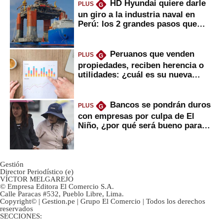
HD Hyundai quiere darle
PLUS
G
un giro a la industria naval en
Perú: los 2 grandes pasos que
daría
Peruanos que venden
PLUS
G
propiedades, reciben herencia o
utilidades: ¿cuál es su nueva
inversión clave?
Bancos se pondrán duros
PLUS
G
con empresas por culpa de El
Niño, ¿por qué será bueno para
ahorristas?
Gestión
Director Periodístico (e)
VÍCTOR MELGAREJO
© Empresa Editora El Comercio S.A.
Calle Paracas #532, Pueblo Libre, Lima.
Copyright© | Gestion.pe | Grupo El Comercio | Todos los derechos
reservados
SECCIONES: