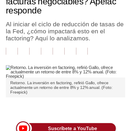
facturas negociables? Apefac
responde
Tu Dinero
Finanzas Personales
Al iniciar el ciclo de reducción de tasas de
la Fed, ¿cómo impactará esto en el
Inmobiliarias
factoring? Aquí lo analizamos.
Plus G
Opinión
Editorial
Pregunta de hoy
Retorno. La inversión en factoring, refirió Gallo, ofrece
actualmente un retorno de entre 8% y 12% anual. (Foto:
Freepick)
Blogs
Tendencias
Únete a nuestro canal
Lujo
Viajes
Suscríbete a YouTube