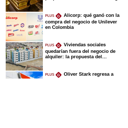
Alicorp: qué ganó con la
PLUS
G
compra del negocio de Unilever
en Colombia
Viviendas sociales
PLUS
G
quedarían fuera del negocio de
alquiler: la propuesta del
gobierno
Oliver Stark regresa a
PLUS
G
Petroperú: lo que dice el ministro
del Minem sobre la petrolera
Deudas en Infocorp: ¿se
PLUS
G
puede pedir nuevo crédito
mientras se sale de la lista
negra?