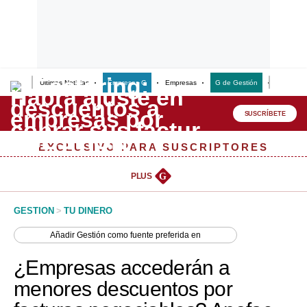
Últimas Noticias
Empresas G
Empresas
G de Gestión
Finanzas
Lo último
Peru Quiosco
SUSCRÍBETE
Portada
EXCLUSIVO PARA SUSCRIPTORES
Empresas
PLUS
G
Management & Empleo
GESTION
>
TU DINERO
Economía
Añadir
Gestión
como fuente preferida en
Mercados
¿Empresas accederán a
Perú
menores descuentos por
Política