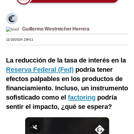
Moda
Estilos
Guillermo Westreicher Herrera
Mundo
11/10/2024 23H11
EEUU
México
La reducción de la tasa de interés en la
Reserva Federal (Fed)
podría tener
España
efectos palpables en los productos de
Internacional
financiamiento. Incluso, un instrumento
Tecnología
sofisticado como el
factoring
podría
Club del Suscriptor
sentir el impacto, ¿qué se espera?
Mix
G de Gestión