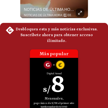
Politica
¿El FIN De Infantino En La FIFA? El Grave Pronóstico Sobre Su Renuncia | #EnClaveEconómica
NOTICIAS DE ÚLTIMA HORA: EE.UU. Se Queda Sin Misiles En Medio Oriente
De
Cookies
Luis Carrillo Pinto, presidente de APEMD pronostica meses muy difíciles para Infantino y sostiene que una mayor presión de la UEFA, junto con nuevas investigaciones periodísticas, podría llevarlo a dimitir. También menciona renuncias internas y acusaciones de que el proyecto fue impulsado por una sola persona. #GianniInfantino #FIFA #UEFA #LuisCarrilloPinto #APEMD #Futbol #NoticiasDeportivas #Mundial #Shorts 👉 Suscríbete y activa la campana para no perderte nuestro análisis diario. 🌎 Síguenos en nuestras redes sociales: 📌 Web oficial: https://gestion.pe/mundo/ 📌 LinkedIn: http://bit.ly/3HYIET0 📌 X (Twitter): http://bit.ly/4noZtX9 📌 TikTok: http://bit.ly/4evB6TO
NOTICIAS DE ÚLTIMA HORA: 1️⃣ EE.UU.: Habría gastado casi el 80% de sus misiles más avanzados (THAAD), un factor clave en las decisiones de Donald Trump frente a Irán. 2️⃣ Argentina y Brasil: Tensión diplomática escala; Brasil solicita el regreso del embajador argentino tras fuertes declaraciones de Javier Milei. 3️⃣ México: Asesinan al influencer César Gastélum a balazos durante una transmisión en vivo en Culiacán, Sinaloa. 4️⃣ Alemania: Ataque con dron explosivo obliga a suspender el aeropuerto de Leipzig, punto logístico clave de la OTAN para enviar material a Ucrania. ¿Qué noticia te parece la más impactante del día? ¡Te leo en los comentarios! 👇 #EEUU #JavierMilei #CesarGastelum #Alemania #Noticias #UltimaHora #NoticiasDelDia 🚀 ¿Quieres entender el mundo sin ruido? Únete a nuestra comunidad y forma parte del cambio. #GestiónNewsroomLive #NoticiasGlobales #AnálisisGeopolítico #EconomíaMundial #IA #Geopolítica #LatinosEnUSA #NoticiasEnEspañol 👉 Suscríbete y activa la campana para no perderte nuestro análisis diario. 🌎 Síguenos en nuestras redes sociales: 📌 Web oficial: https://gestion.pe/mundo/ 📌 LinkedIn: http://bit.ly/3HYIET0 📌 X (Twitter): http://bit.ly/4noZtX9 📌 TikTok: http://bit.ly/4evB6TO
Preguntas
Frecuentes