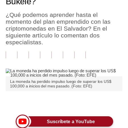
Bukele?
Tu Dinero
¿Qué podemos aprender hasta el
momento del plan emprendido con las
Finanzas Personales
criptomonedas en El Salvador? En el
Inmobiliarias
siguiente artículo lo comentan dos
especialistas.
Plus G
Opinión
Editorial
Pregunta de hoy
La moneda ha perdido impulso luego de superar los US$
100,000 a inicios del mes pasado. (Foto: EFE)
Blogs
Tendencias
Únete a nuestro canal
Lujo
Suscríbete a YouTube
Viajes