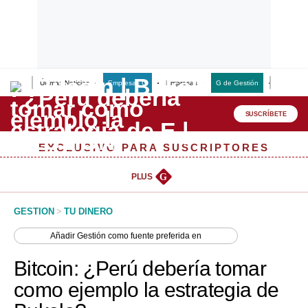
Últimas Noticias
Empresas G
Empresas
G de Gestión
Finanzas
Lo último
Peru Quiosco
SUSCRÍBETE
Portada
EXCLUSIVO PARA SUSCRIPTORES
Empresas
PLUS
G
Management & Empleo
GESTION
>
TU DINERO
Economía
Añadir
Gestión
como fuente preferida en
Mercados
Bitcoin: ¿Perú debería tomar
Perú
como ejemplo la estrategia de
Política