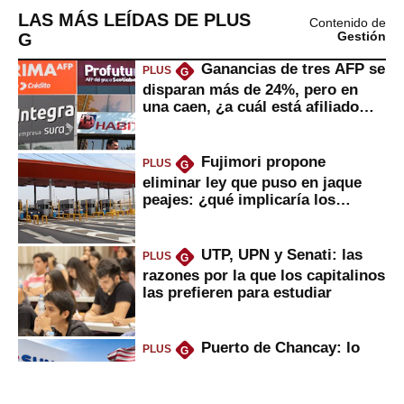
LAS MÁS LEÍDAS DE PLUS
Contenido de
G
Gestión
Ganancias de tres AFP se
PLUS
G
disparan más de 24%, pero en
una caen, ¿a cuál está afiliado
usted?
Fujimori propone
PLUS
G
eliminar ley que puso en jaque
peajes: ¿qué implicaría los
usuarios?
UTP, UPN y Senati: las
PLUS
G
razones por la que los capitalinos
las prefieren para estudiar
Puerto de Chancay: lo
PLUS
G
que trae la marcha blanca por
uso de tecnología de EE.UU. en
mercancías