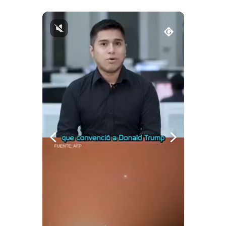
Notas Contratadas
Podcast
Gestión TV
Videos
Fotogalerías
gestion.pe
¿quiénes
Somos?
Términos
Y
Condiciones
Política
De
Privacidad