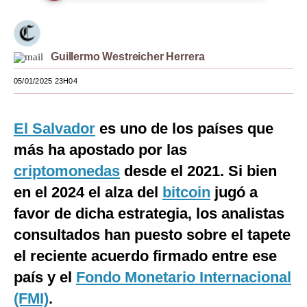
Moda
Estilos
Guillermo Westreicher Herrera
Mundo
05/01/2025 23H04
EEUU
El Salvador
es uno de los países que
México
más ha apostado por las
España
criptomonedas
desde el 2021. Si bien
Internacional
en el 2024 el alza del
bitcoin
jugó a
favor de dicha estrategia, los analistas
Tecnología
consultados han puesto sobre el tapete
Club del Suscriptor
el reciente acuerdo firmado entre ese
Mix
país y el
Fondo Monetario Internacional
G de Gestión
(FMI)
.