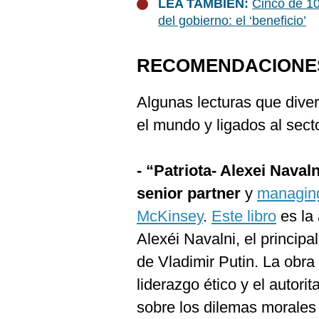
LEA TAMBIÉN:
Cinco de 1
del gobierno: el ‘beneficio’
RECOMENDACIONES
Algunas lecturas que diver
el mundo y ligados al sect
- “Patriota- Alexei Naval
senior partner
y
managing
McKinsey
.
Este libro
es la 
Alexéi Navalni, el principa
de Vladimir Putin. La obra
liderazgo ético y el autorit
sobre los dilemas morales