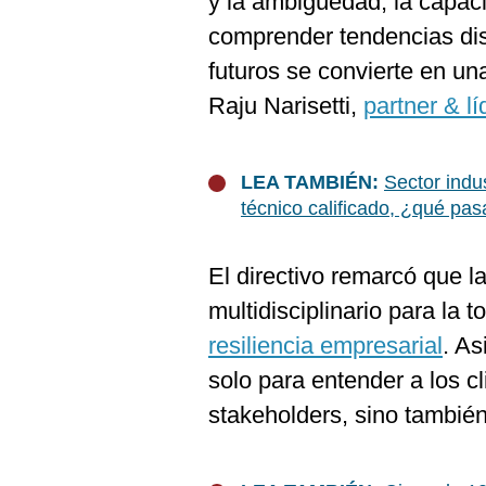
y la ambigüedad, la capac
De
Cookies
comprender tendencias dis
Preguntas
futuros se convierte en una
Frecuentes
Raju Narisetti,
partner & l
LEA TAMBIÉN:
Sector indus
técnico calificado, ¿qué pa
El directivo remarcó que l
multidisciplinario para la 
resiliencia empresarial
. As
solo para entender a los cl
stakeholders, sino también