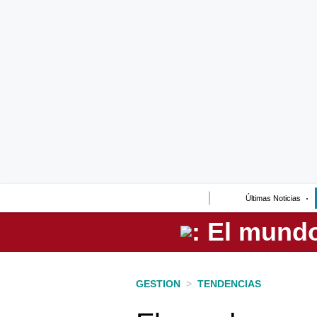
Lo último
Peru Quiosco
Portada
Empresas
Management & Empleo
Economía
Últimas Noticias
Mercados
Perú
Política
GESTION
>
TENDENCIAS
Tu Dinero