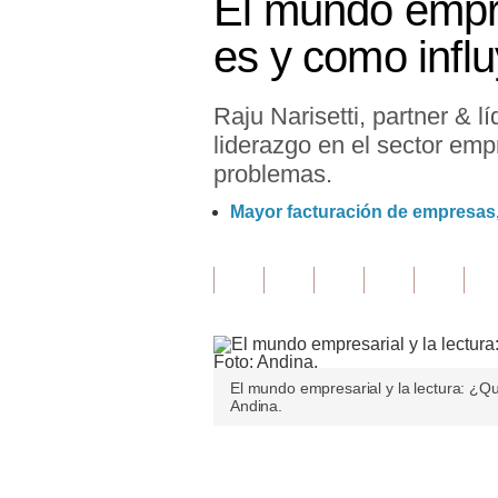
El mundo empre
Finanzas Personales
es y como influ
Inmobiliarias
Raju Narisetti, partner & l
Plus G
liderazgo en el sector emp
Opinión
problemas.
Editorial
Mayor facturación de empresas,
Pregunta de hoy
Blogs
Tendencias
Lujo
El mundo empresarial y la lectura: ¿Qu
Andina.
Viajes
Únete a nuestro canal
Moda