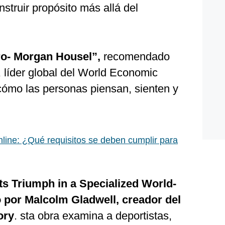
nstruir propósito más allá del
ero- Morgan Housel”,
recomendado
líder global del World Economic
cómo las personas piensan, sienten y
line: ¿Qué requisitos se deben cumplir para
s Triumph in a Specialized World-
 por Malcolm Gladwell, creador del
ory
. sta obra examina a deportistas,