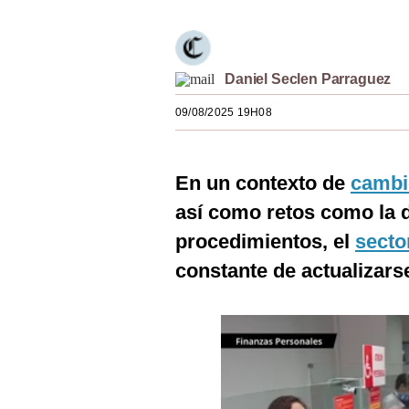
Estilos
Mundo
Daniel Seclen Parraguez
EEUU
09/08/2025 19H08
México
España
En un contexto de
cambi
Internacional
así como retos como la di
Tecnología
procedimientos, el
secto
constante de actualizars
Club del Suscriptor
Mix
G de Gestión
Notas Contratadas