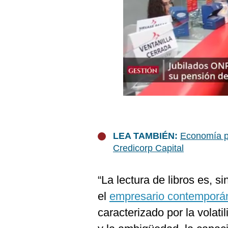
Podcast
Gestión TV
Videos
Fotogalerías
gestion.pe
¿quiénes
LEA TAMBIÉN:
Economía p
Somos?
Credicorp Capital
Términos
Y
Condiciones
“La lectura de libros es, s
Política
el
empresario contemporá
De
Privacidad
caracterizado por la volati
Politica