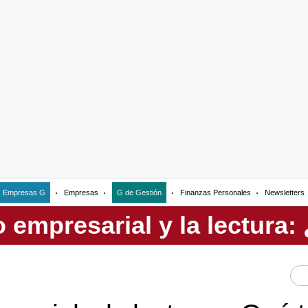
Empresas G
Empresas
G de Gestión
Finanzas Personales
Newsletters