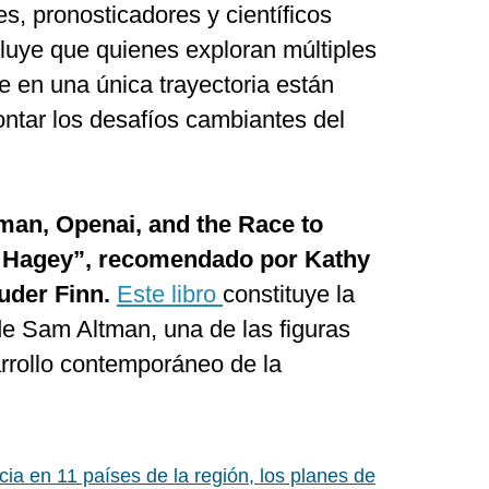
es, pronosticadores y científicos
cluye que quienes exploran múltiples
 en una única trayectoria están
ontar los desafíos cambiantes del
man, Openai, and the Race to
h Hagey”, recomendado por Kathy
der Finn.
Este libro
constituye la
 de Sam Altman, una de las figuras
arrollo contemporáneo de la
ia en 11 países de la región, los planes de