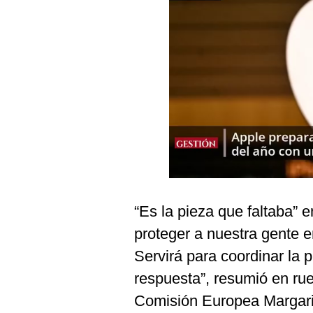
Podcast
Gestión TV
Videos
Fotogalerías
gestion.pe
¿quiénes
Somos?
“Es la pieza que faltaba” e
Términos
Y
proteger a nuestra gente e
Condiciones
Servirá para coordinar la p
Política
De
respuesta”, resumió en rue
Privacidad
Comisión Europea Margari
Politica