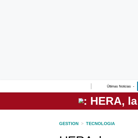
Lo último
Peru Quiosco
Portada
Empresas
Management & Empleo
Economía
Últimas Noticias
Mercados
Perú
Política
GESTION
>
TECNOLOGIA
Tu Dinero