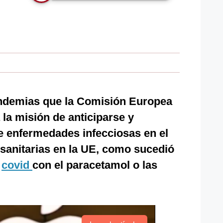
andemias que la Comisión Europea
 la misión de anticiparse y
e enfermedades infecciosas en el
sanitarias en la UE, como sucedió
a
covid
con el paracetamol o las