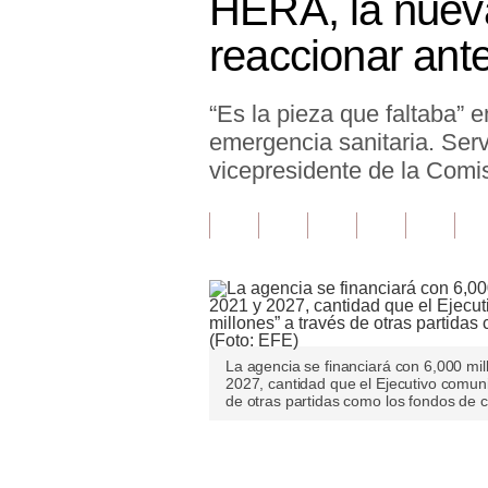
HERA, la nueva
Finanzas Personales
reaccionar an
Inmobiliarias
“Es la pieza que faltaba” 
Plus G
emergencia sanitaria. Servi
Opinión
vicepresidente de la Comi
Editorial
Pregunta de hoy
Blogs
Tendencias
La agencia se financiará con 6,000 mil
Lujo
2027, cantidad que el Ejecutivo comuni
de otras partidas como los fondos de 
Viajes
Únete a nuestro canal
Moda