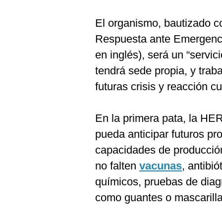
De
Cookies
El organismo, bautizado c
Preguntas
Frecuentes
Respuesta ante Emergenci
en inglés), será un “servic
tendrá sede propia, y trab
futuras crisis y reacción 
En la primera pata, la HER
pueda anticipar futuros pr
capacidades de producción
no falten
vacunas
, antibi
químicos, pruebas de diagn
como guantes o mascarilla