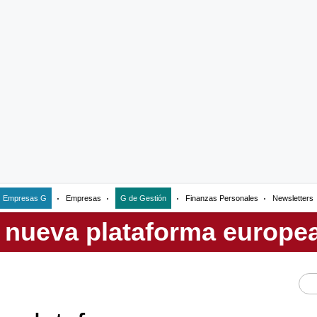
Empresas G
Empresas
G de Gestión
Finanzas Personales
Newsletters