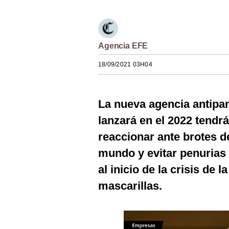
Estilos
Mundo
Agencia EFE
EEUU
18/09/2021 03H04
México
España
La nueva agencia antip
Internacional
lanzará en el 2022 tendrá
Tecnología
reaccionar ante brotes d
mundo y evitar penurias 
Club del Suscriptor
al inicio de la crisis de l
Mix
mascarillas.
G de Gestión
Notas Contratadas