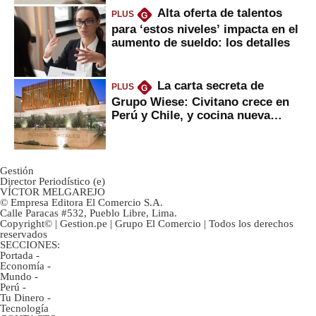
Alta oferta de talentos
PLUS
G
para ‘estos niveles’ impacta en el
aumento de sueldo: los detalles
La carta secreta de
PLUS
G
Grupo Wiese: Civitano crece en
Perú y Chile, y cocina nueva
marca
Gestión
Director Periodístico (e)
VÍCTOR MELGAREJO
© Empresa Editora El Comercio S.A.
Calle Paracas #532, Pueblo Libre, Lima.
Copyright© | Gestion.pe | Grupo El Comercio | Todos los derechos
reservados
SECCIONES:
Portada
-
Economía
-
Mundo
-
Perú
-
Tu Dinero
-
Tecnología