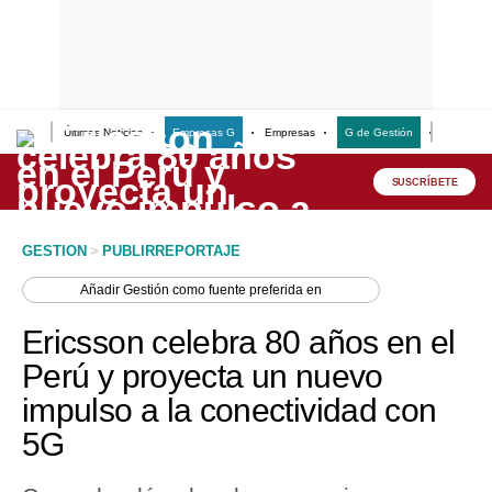
Últimas Noticias
Empresas G
Empresas
G de Gestión
Finanzas
Lo último
Peru Quiosco
SUSCRÍBETE
Portada
GESTION
>
PUBLIRREPORTAJE
Empresas
Añadir
Gestión
como fuente preferida en
Management & Empleo
Ericsson celebra 80 años en el
Economía
Perú y proyecta un nuevo
impulso a la conectividad con
Mercados
5G
Perú
Política