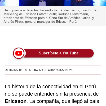
Moda
De izquierda a derecha: Facundo Fernández Begni, director de
Marketing de Ericsson Latam South; Rodrigo Dienstmann,
Estilos
presidente de Ericsson para el Cono Sur de América Latina; y
Andrés Pirela, general manager de Ericsson Perú.
Mundo
EEUU
Únete a nuestro canal
México
Suscríbete a YouTube
España
Internacional
29/11/2025 12H13
- ACTUALIZADO A 01/12/2025 09H25
Tecnología
Club del Suscriptor
La historia de la conectividad en el Perú
Mix
no se puede entender sin la presencia de
Ericsson
. La compañía, que llegó al país
G de Gestión