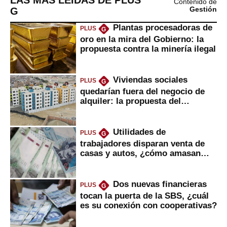
Contenido de
G
Gestión
Plantas procesadoras de
PLUS
G
oro en la mira del Gobierno: la
propuesta contra la minería ilegal
Viviendas sociales
PLUS
G
quedarían fuera del negocio de
alquiler: la propuesta del
gobierno
Utilidades de
PLUS
G
trabajadores disparan venta de
casas y autos, ¿cómo amasan
tanta liquidez?
Dos nuevas financieras
PLUS
G
tocan la puerta de la SBS, ¿cuál
es su conexión con cooperativas?