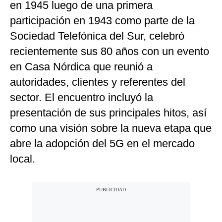
en 1945 luego de una primera
Notas Contratadas
participación en 1943 como parte de la
Podcast
Sociedad Telefónica del Sur, celebró
recientemente sus 80 años con un evento
Gestión TV
en Casa Nórdica que reunió a
Videos
autoridades, clientes y referentes del
Fotogalerías
sector. El encuentro incluyó la
presentación de sus principales hitos, así
como una visión sobre la nueva etapa que
gestion.pe
abre la adopción del 5G en el mercado
¿quiénes
local.
Somos?
Términos
Y
Condiciones
Política
De
Privacidad