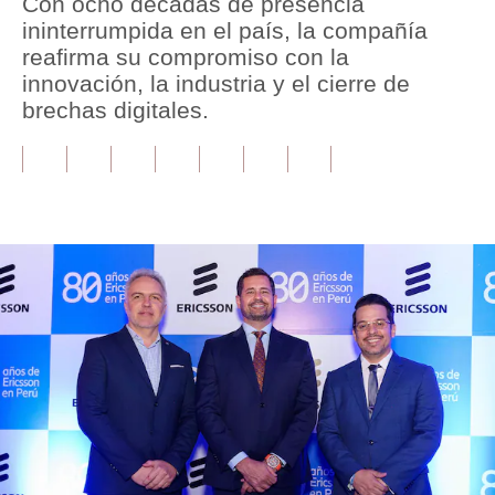
Con ocho décadas de presencia
ininterrumpida en el país, la compañía
Tu Dinero
reafirma su compromiso con la
innovación, la industria y el cierre de
Finanzas Personales
brechas digitales.
Inmobiliarias
Plus G
Opinión
Editorial
Pregunta de hoy
Blogs
Tendencias
Lujo
Viajes