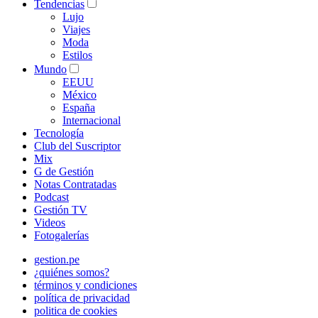
Tendencias
Lujo
Viajes
Moda
Estilos
Mundo
EEUU
México
España
Internacional
Tecnología
Club del Suscriptor
Mix
G de Gestión
Notas Contratadas
Podcast
Gestión TV
Videos
Fotogalerías
gestion.pe
¿quiénes somos?
términos y condiciones
política de privacidad
politica de cookies