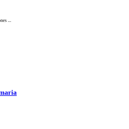
nes ...
imaria