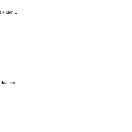
 e iden...
ina, con...