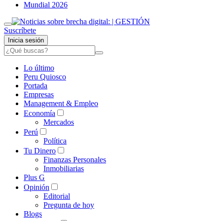
Mundial 2026
Suscríbete
Inicia sesión
Lo último
Peru Quiosco
Portada
Empresas
Management & Empleo
Economía
Mercados
Perú
Política
Tu Dinero
Finanzas Personales
Inmobiliarias
Plus G
Opinión
Editorial
Pregunta de hoy
Blogs