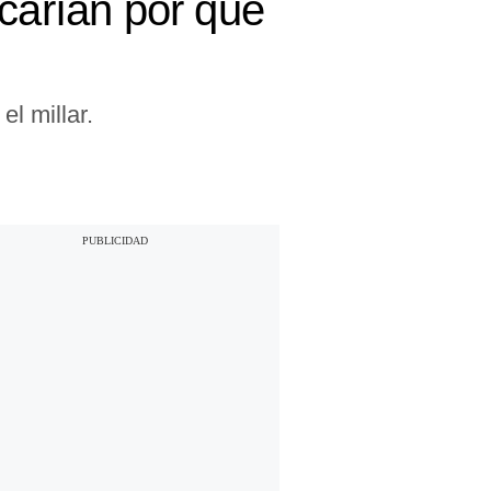
icarían por qué
l millar.