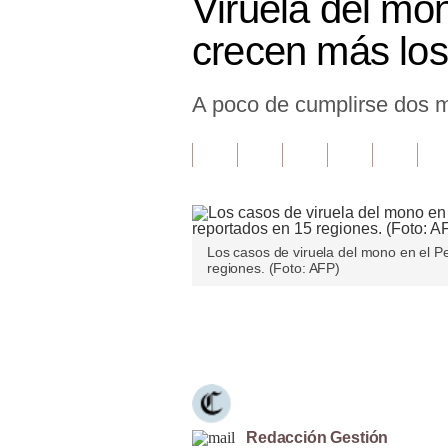
Viruela del mo
Finanzas Personales
crecen más los
Inmobiliarias
A poco de cumplirse dos me
Plus G
Opinión
Editorial
Pregunta de hoy
Los casos de viruela del mono en el P
Blogs
regiones. (Foto: AFP)
Tendencias
Únete a nuestro canal
Lujo
Viajes
Moda
Redacción Gestión