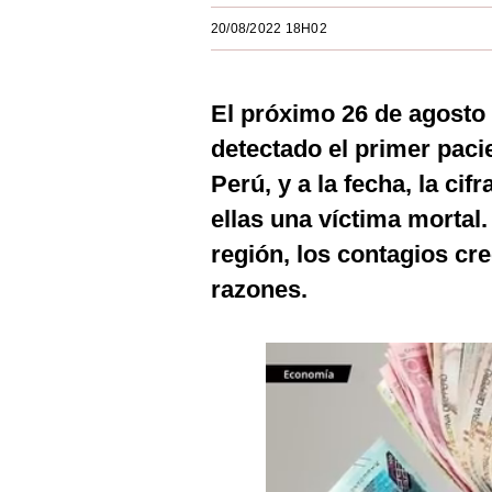
Estilos
20/08/2022 18H02
Mundo
El próximo 26 de agosto
EEUU
detectado el primer paci
México
Perú, y a la fecha, la cif
España
ellas una víctima mortal.
Internacional
región, los contagios cr
razones.
Tecnología
Club del Suscriptor
Mix
G de Gestión
Notas Contratadas