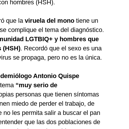
con hombres (HSH).
ró que la
viruela del mono
tiene un
se complique el tema del diagnóstico.
munidad LGTBIQ+ y hombres que
s (HSH)
. Recordó que el sexo es una
irus se propaga, pero no es la única.
idemiólogo Antonio Quispe
n tema
“muy serio de
ropias personas que tienen síntomas
enen miedo de perder el trabajo, de
 no les permita salir a buscar el pan
 entender que las dos poblaciones de