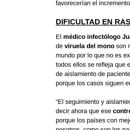
De
favorecerían el incremento
Cookies
Preguntas
Frecuentes
DIFICULTAD EN RA
El
médico infectólogo Ju
de
viruela del mono
son r
mundo por lo que no es ex
todos ellos se refleja que 
de aislamiento de pacien
porque los casos siguen 
“El seguimiento y aislami
decir ahora que ese
contro
porque los países con mejo
nosotros, como son los pa