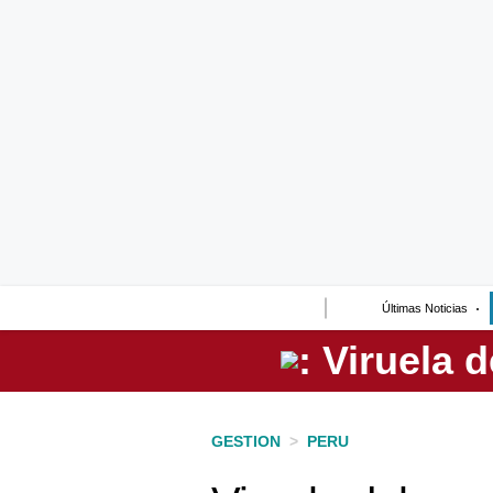
Lo último
Peru Quiosco
Portada
Empresas
Management & Empleo
Economía
Últimas Noticias
Mercados
Perú
Política
GESTION
>
PERU
Tu Dinero