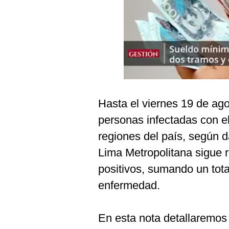
Podcast
Gestión TV
Videos
Fotogalerías
Hasta el viernes 19 de ag
gestion.pe
personas infectadas con el
¿quiénes
regiones del país, según d
Somos?
Lima Metropolitana sigue 
Términos
Y
positivos, sumando un tot
Condiciones
enfermedad.
Política
De
Privacidad
En esta nota detallaremos
Politica