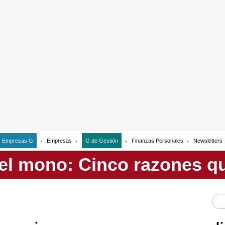
Empresas G
Empresas
G de Gestión
Finanzas Personales
Newsletters