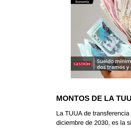
Podcast
Gestión TV
Videos
Fotogalerías
gestion.pe
¿quiénes
Somos?
Términos
Y
MONTOS DE LA TU
Condiciones
Política
La TUUA de transferencia 
De
Privacidad
diciembre de 2030, es la s
Politica