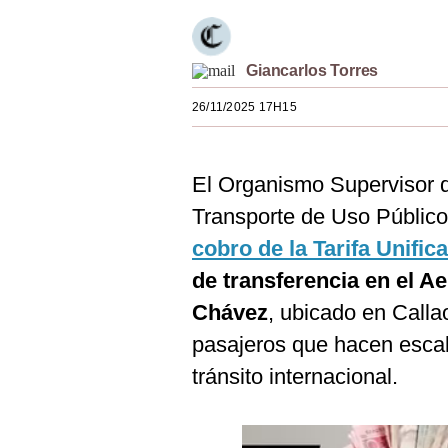
Estilos
Mundo
Giancarlos Torres
EEUU
26/11/2025 17H15
México
España
El Organismo Supervisor de
Transporte de Uso Públic
Internacional
cobro de la Tarifa Unifi
Tecnología
de transferencia en el A
Club del Suscriptor
Chávez
, ubicado en Calla
Mix
pasajeros que hacen escala
tránsito internacional.
G de Gestión
Notas Contratadas