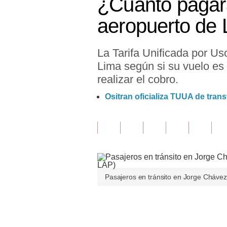
¿Cuánto pagará
Finanzas Personales
aeropuerto de 
Inmobiliarias
La Tarifa Unificada por Us
Plus G
Lima según si su vuelo es 
Opinión
realizar el cobro.
Editorial
Ositran oficializa TUUA de tran
Pregunta de hoy
Blogs
Tendencias
Lujo
Pasajeros en tránsito en Jorge Chávez
Viajes
Únete a nuestro canal
Moda