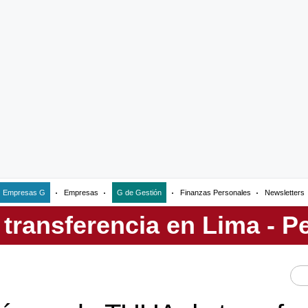
Empresas G
Empresas
G de Gestión
Finanzas Personales
Newsletters