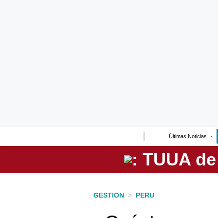
Lo último
Peru Quiosco
Portada
Empresas
Management & Empleo
Economía
Últimas Noticias
Mercados
Perú
Política
GESTION
>
PERU
Tu Dinero