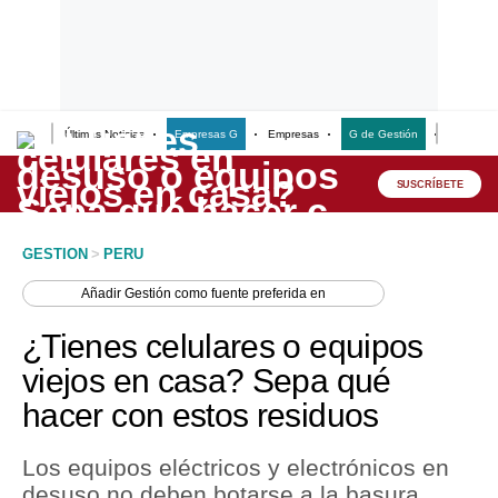
Últimas Noticias
Empresas G
Empresas
G de Gestión
Finanzas
Lo último
Peru Quiosco
SUSCRÍBETE
Portada
GESTION
>
PERU
Empresas
Añadir
Gestión
como fuente preferida en
Management & Empleo
¿Tienes celulares o equipos
Economía
viejos en casa? Sepa qué
hacer con estos residuos
Mercados
Perú
Los equipos eléctricos y electrónicos en
desuso no deben botarse a la basura
Política