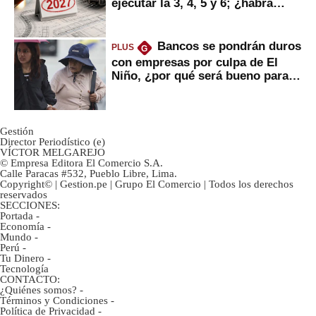
ejecutar la 3, 4, 5 y 6; ¿habrá
avances?
Bancos se pondrán duros
PLUS
G
con empresas por culpa de El
Niño, ¿por qué será bueno para
ahorristas?
Gestión
Director Periodístico (e)
VÍCTOR MELGAREJO
© Empresa Editora El Comercio S.A.
Calle Paracas #532, Pueblo Libre, Lima.
Copyright© | Gestion.pe | Grupo El Comercio | Todos los derechos
reservados
SECCIONES:
Portada
-
Economía
-
Mundo
-
Perú
-
Tu Dinero
-
Tecnología
CONTACTO:
¿Quiénes somos?
-
Términos y Condiciones
-
Política de Privacidad
-