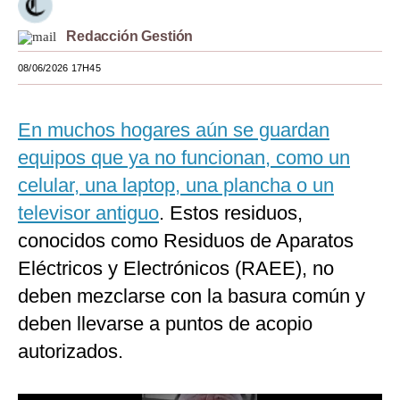
Moda
Redacción Gestión
Estilos
08/06/2026 17H45
Mundo
En muchos hogares aún se guardan
EEUU
equipos que ya no funcionan, como un
México
celular, una laptop, una plancha o un
España
televisor antiguo
. Estos residuos,
conocidos como Residuos de Aparatos
Internacional
Eléctricos y Electrónicos (RAEE), no
Tecnología
deben mezclarse con la basura común y
Club del Suscriptor
deben llevarse a puntos de acopio
autorizados.
Mix
G de Gestión