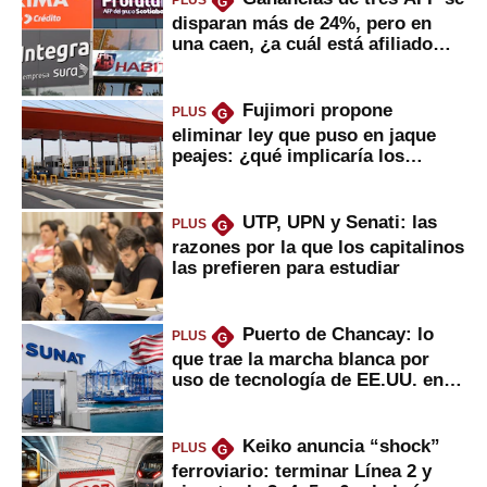
PLUS
G
disparan más de 24%, pero en
una caen, ¿a cuál está afiliado
usted?
Fujimori propone
PLUS
G
eliminar ley que puso en jaque
peajes: ¿qué implicaría los
usuarios?
UTP, UPN y Senati: las
PLUS
G
razones por la que los capitalinos
las prefieren para estudiar
Puerto de Chancay: lo
PLUS
G
que trae la marcha blanca por
uso de tecnología de EE.UU. en
mercancías
Keiko anuncia “shock”
PLUS
G
ferroviario: terminar Línea 2 y