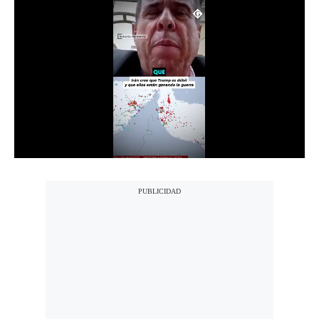
Notas Contratadas
Podcast
Gestión TV
Videos
Fotogalerías
gestion.pe
¿quiénes
Somos?
Términos
Y
Condiciones
Política
De
Privacidad