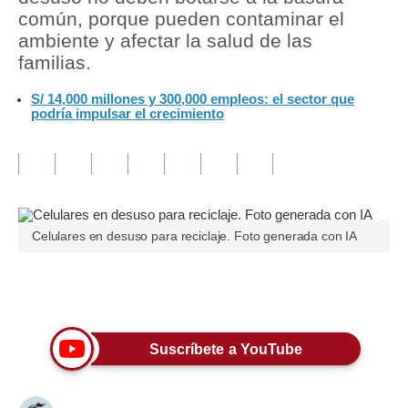
común, porque pueden contaminar el
Tu Dinero
ambiente y afectar la salud de las
familias.
Finanzas Personales
S/ 14,000 millones y 300,000 empleos: el sector que
Inmobiliarias
podría impulsar el crecimiento
Plus G
Opinión
Editorial
Celulares en desuso para reciclaje. Foto generada con IA
Pregunta de hoy
Blogs
Únete a nuestro canal
Tendencias
Suscríbete a YouTube
Lujo
Viajes