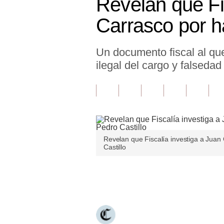
Revelan que Fi
Finanzas Personales
Carrasco por ha
Inmobiliarias
Un documento fiscal al qu
Plus G
ilegal del cargo y falsedad
Opinión
Editorial
Pregunta de hoy
Blogs
Revelan que Fiscalía investiga a Juan
Castillo
Tendencias
Lujo
Únete a nuestro canal
Viajes
Moda