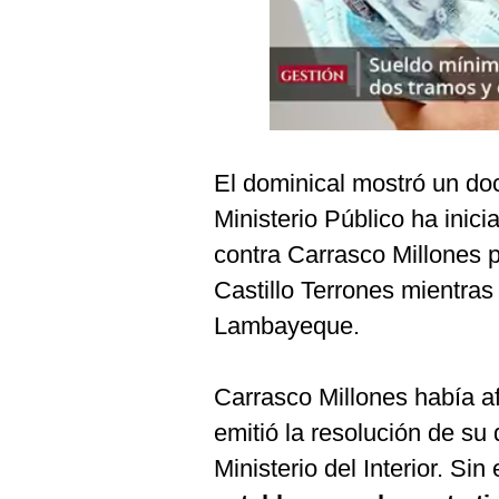
Podcast
Gestión TV
Videos
Fotogalerías
El dominical mostró un do
Ministerio Público ha inici
gestion.pe
contra Carrasco Millones 
¿quiénes
Castillo Terrones mientras
Somos?
Lambayeque.
Términos
Y
Condiciones
Carrasco Millones había af
Política
emitió la resolución de su 
De
Privacidad
Ministerio del Interior. Si
Politica