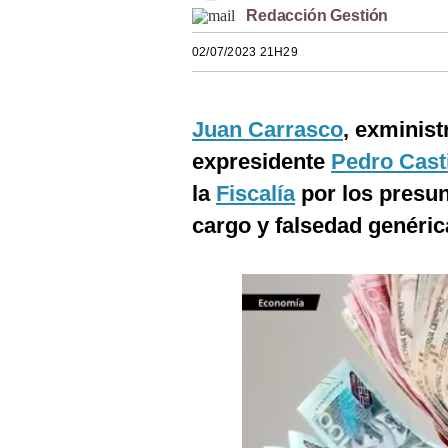
Redacción Gestión
Estilos
02/07/2023 21H29
Mundo
EEUU
Juan Carrasco
, exminist
México
expresidente
Pedro Casti
España
la
Fiscalía
por los presunt
Internacional
cargo y falsedad genéri
Tecnología
Club del Suscriptor
Mix
G de Gestión
Notas Contratadas