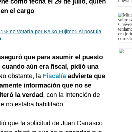
ene como fecha el 29 de julio, quien
en el cargo
.
61% no votaría por Keiko Fujimori si postula
a
aseguró que para asumir el puesto
, cuando aún era fiscal, pidió una
 No obstante, la
Fiscalía
advierte que
amente información que no se
lteró la verdad
, con la intención de
ue no estaba habilitado.
tió que la solicitud de Juan Carrasco