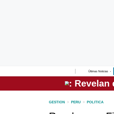
Lo último
Peru Quiosco
Portada
Empresas
Management & Empleo
Economía
Últimas Noticias
Mercados
Perú
Política
GESTION
>
PERU
>
POLITICA
Tu Dinero