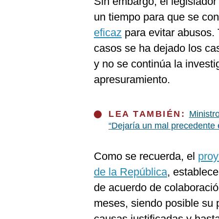
Sin embargo, el legislador
un tiempo para que se con
eficaz
para evitar abusos.
casos se ha dejado los ca
y no se continúa la invest
apresuramiento.
LEA TAMBIÉN:
Ministr
“Dejaría un mal precedente 
Como se recuerda, el
proy
de la República
, establec
de acuerdo de colaboració
meses, siendo posible su 
causas justificadas y has