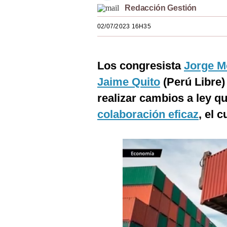
Redacción Gestión
Estilos
02/07/2023 16H35
Mundo
EEUU
Los congresista
Jorge M
México
Jaime Quito
(Perú Libre)
España
realizar cambios a ley q
Internacional
colaboración eficaz
, el 
Tecnología
Club del Suscriptor
Mix
G de Gestión
Notas Contratadas