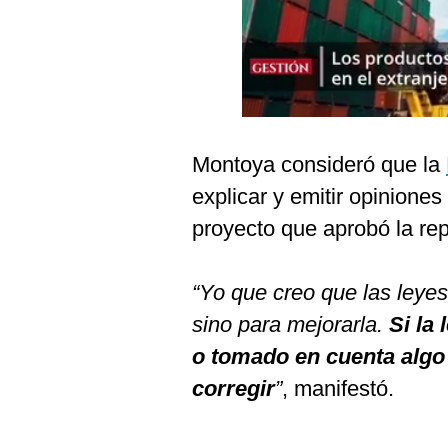
Podcast
Gestión TV
Videos
Fotogalerías
Montoya consideró que la
explicar y emitir opiniones
gestion.pe
proyecto que aprobó la re
¿quiénes
Somos?
“Yo que creo que las leyes 
Términos
sino para mejorarla.
Si la
Y
Condiciones
o tomado en cuenta algo q
Política
corregir
”
, manifestó.
De
Privacidad
Politica