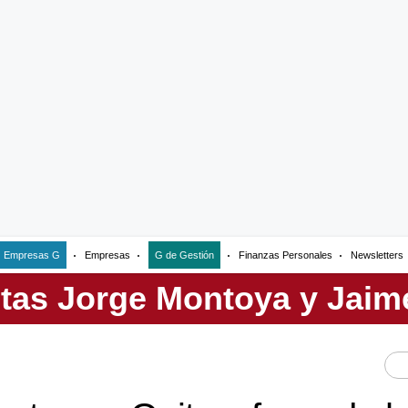
Empresas G
Empresas
G de Gestión
Finanzas Personales
Newsletters