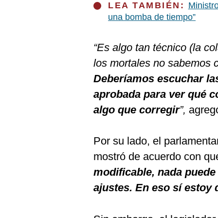
De
LEA TAMBIÉN:
Ministr
Cookies
una bomba de tiempo”
Preguntas
Frecuentes
“Es algo tan técnico (la c
los mortales no sabemos c
Deberíamos escuchar las
aprobada para ver qué c
algo que corregir
”,
agreg
Por su lado, el parlament
mostró de acuerdo con que
modificable, nada puede 
ajustes. En eso sí estoy