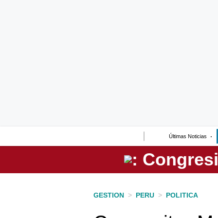
Lo último
Peru Quiosco
Portada
Empresas
Management & Empleo
Economía
Últimas Noticias
Mercados
Perú
Política
GESTION
>
PERU
>
POLITICA
Tu Dinero