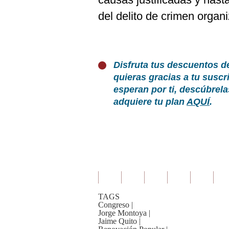
del delito de crimen organ
Disfruta tus descuentos d
quieras gracias a tu susc
esperan por ti, descúbrel
adquiere tu plan
AQUÍ
.
TAGS
Congreso
|
Jorge Montoya
|
Jaime Quito
|