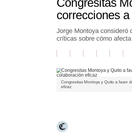
Congresitas Mo
Finanzas Personales
correcciones a 
Inmobiliarias
Jorge Montoya consideró qu
Plus G
críticas sobre cómo afecta 
Opinión
Editorial
Pregunta de hoy
Blogs
Congresitas Montoya y Quito a favor de
eficaz
Tendencias
Lujo
Únete a nuestro canal
Viajes
Moda