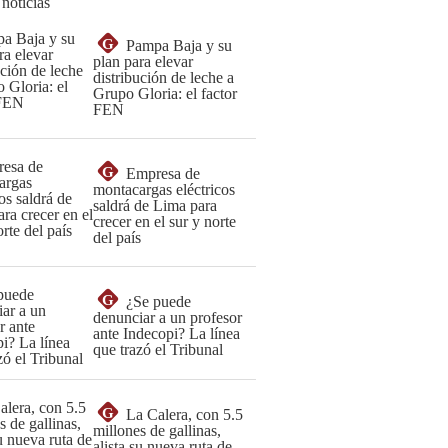
 noticias
G
Pampa Baja y su
plan para elevar
distribución de leche a
Grupo Gloria: el factor
FEN
G
Empresa de
montacargas eléctricos
saldrá de Lima para
crecer en el sur y norte
del país
G
¿Se puede
denunciar a un profesor
ante Indecopi? La línea
que trazó el Tribunal
G
La Calera, con 5.5
millones de gallinas,
alista su nueva ruta de