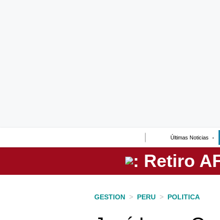
Lo último
Peru Quiosco
Portada
Empresas
Management & Empleo
Economía
Últimas Noticias
Mercados
Perú
Política
GESTION
>
PERU
>
POLITICA
Tu Dinero