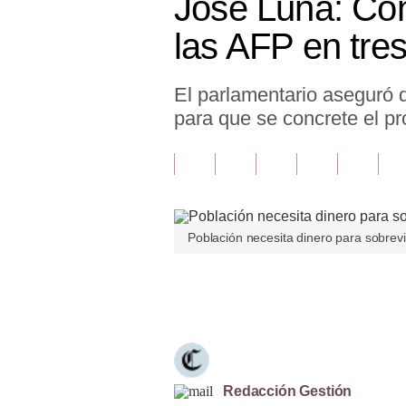
José Luna: Con
Finanzas Personales
las AFP en tr
Inmobiliarias
El parlamentario aseguró 
Plus G
para que se concrete el pr
Opinión
Editorial
Pregunta de hoy
Población necesita dinero para sobrevi
Blogs
Tendencias
Únete a nuestro canal
Lujo
Viajes
Moda
Redacción Gestión