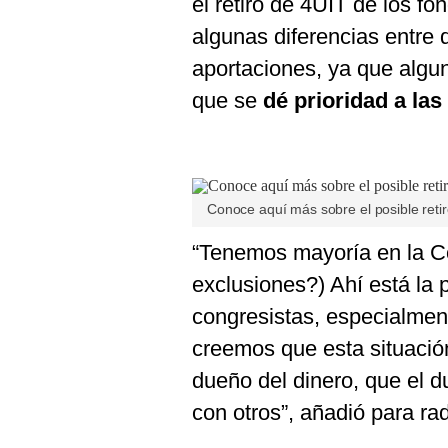
el retiro de 4UIT de los f
De
Cookies
algunas diferencias entre
Preguntas
aportaciones, ya que alg
Frecuentes
que se
dé prioridad a l
Conoce aquí más sobre el posible retir
“Tenemos mayoría en la Co
exclusiones?) Ahí está la
congresistas, especialmen
creemos que esta situación
dueño del dinero, que el d
con otros”, añadió para rad