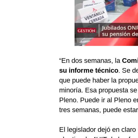
Podcast
Gestión TV
Videos
Fotogalerías
“En dos semanas, la
Comi
gestion.pe
su informe técnico
. Se d
¿quiénes
que puede haber la propue
Somos?
minoría. Esa propuesta se 
Términos
Pleno. Puede ir al Pleno e
Y
Condiciones
tres semanas, puede esta
Política
De
Privacidad
El legislador dejó en clar
Politica