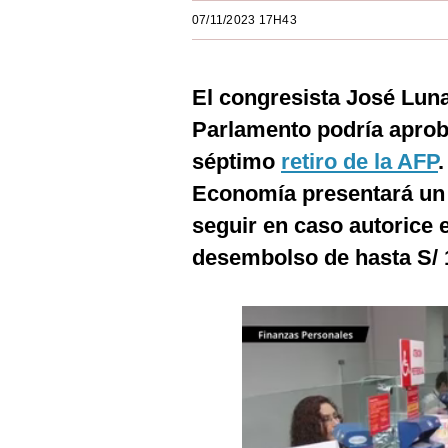
Estilos
07/11/2023 17H43
Mundo
El congresista José Luna
EEUU
Parlamento podría aprob
México
séptimo
retiro de la AFP
España
Economía presentará un 
Internacional
seguir en caso autorice 
desembolso de hasta S/ 
Tecnología
Club del Suscriptor
Mix
G de Gestión
Notas Contratadas