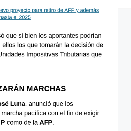
evo proyecto para retiro de AFP y además
hasta el 2025
ó que si bien los aportantes podrían
 ellos los que tomarán la decisión de
Unidades Impositivas Tributarias que
IZARÁN MARCHAS
osé Luna
, anunció que los
 marcha pacífica con el fin de exigir
NP
como de la
AFP
.