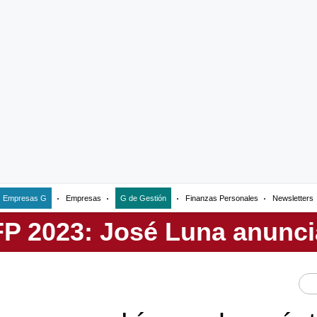
Empresas G
Empresas
G de Gestión
Finanzas Personales
Newsletters