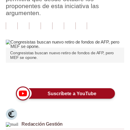
proponentes de esta iniciativa las
Tu Dinero
argumenten.
Finanzas Personales
Inmobiliarias
Plus G
Congresistas buscan nuevo retiro de fondos de AFP, pero
Opinión
MEF se opone.
Editorial
Únete a nuestro canal
Pregunta de hoy
Blogs
Suscríbete a YouTube
Tendencias
Lujo
Redacción Gestión
Viajes