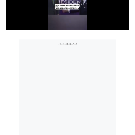
Notas Contratadas
Podcast
Gestión TV
Videos
Fotogalerías
gestion.pe
¿quiénes
Somos?
Términos
Y
Condiciones
Política
De
Privacidad