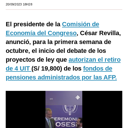
20/09/2023 18H28
Moda
Estilos
El presidente de la
Comisión de
Mundo
Economía del Congreso
, César Revilla,
anunció, para la primera semana de
EEUU
octubre, el inicio del debate de los
México
proyectos de ley que
autorizan el retiro
España
de 4 UIT
(S/ 19,800) de los
fondos de
pensiones administrados por las AFP.
Internacional
Tecnología
Club del Suscriptor
Mix
G de Gestión