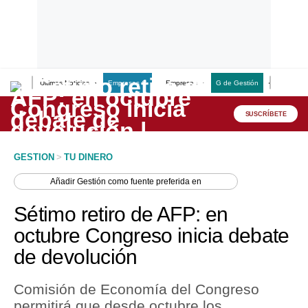
Últimas Noticias
Empresas G
Empresas
G de Gestión
Finanzas
Lo último
Peru Quiosco
SUSCRÍBETE
Portada
GESTION
>
TU DINERO
Empresas
Añadir
Gestión
como fuente preferida en
Management & Empleo
Sétimo retiro de AFP: en
Economía
octubre Congreso inicia debate
de devolución
Mercados
Perú
Comisión de Economía del Congreso
permitirá que desde octubre los
Política