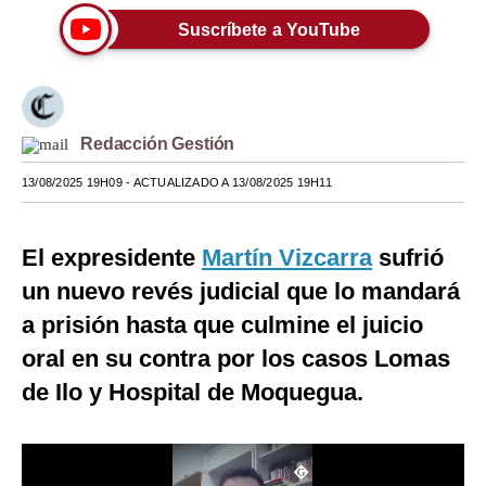
Suscríbete a YouTube
Moda
Estilos
Mundo
Redacción Gestión
EEUU
13/08/2025 19H09
- ACTUALIZADO A 13/08/2025 19H11
México
España
El expresidente
Martín Vizcarra
sufrió
un nuevo revés judicial que lo mandará
Internacional
a prisión hasta que culmine el juicio
Tecnología
oral en su contra por los casos Lomas
Club del Suscriptor
de Ilo y Hospital de Moquegua.
Mix
G de Gestión