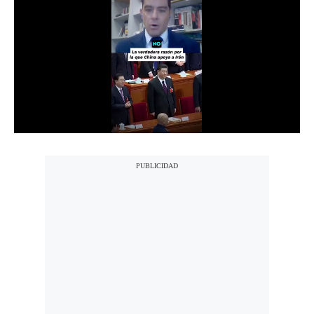
Notas Contratadas
Podcast
Gestión TV
Videos
Fotogalerías
gestion.pe
¿quiénes
Somos?
Términos
Y
Condiciones
Política
De
Privacidad