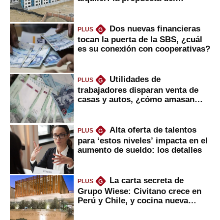
gobierno
Dos nuevas financieras
PLUS
G
tocan la puerta de la SBS, ¿cuál
es su conexión con cooperativas?
Utilidades de
PLUS
G
trabajadores disparan venta de
casas y autos, ¿cómo amasan
tanta liquidez?
Alta oferta de talentos
PLUS
G
para ‘estos niveles’ impacta en el
aumento de sueldo: los detalles
La carta secreta de
PLUS
G
Grupo Wiese: Civitano crece en
Perú y Chile, y cocina nueva
marca