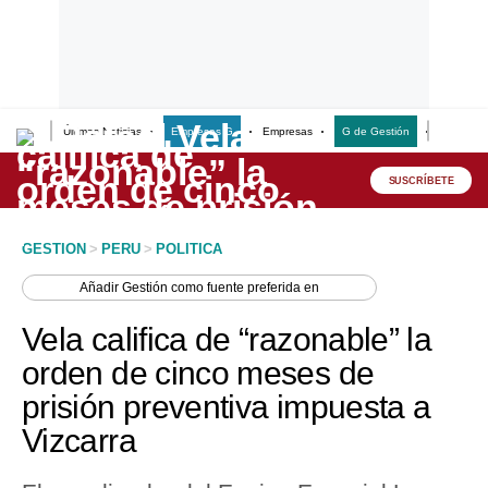
Últimas Noticias
Empresas G
Empresas
G de Gestión
Finanzas
Lo último
Peru Quiosco
SUSCRÍBETE
Portada
GESTION
>
PERU
>
POLITICA
Empresas
Añadir
Gestión
como fuente preferida en
Management & Empleo
Vela califica de “razonable” la
Economía
orden de cinco meses de
prisión preventiva impuesta a
Mercados
Vizcarra
Perú
Política