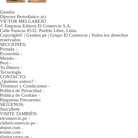
Gestión
Director Periodístico (e)
VÍCTOR MELGAREJO
© Empresa Editora El Comercio S.A.
Calle Paracas #532, Pueblo Libre, Lima.
Copyright© | Gestion.pe | Grupo El Comercio | Todos los derechos
reservados
SECCIONES:
Portada
-
Economía
-
Mundo
-
Perú
-
Tu Dinero
-
Tecnología
CONTACTO:
¿Quiénes somos?
-
Términos y Condiciones
-
Política de Privacidad
-
Politica de Cookies
-
Preguntas Frecuentes
SÍGUENOS:
Suscríbete
VISITE TAMBIÉN:
elcomercio.pe
-
clubelcomercio.pe
-
depor.com
-
trome.com
-
diariocorreo.pe
-