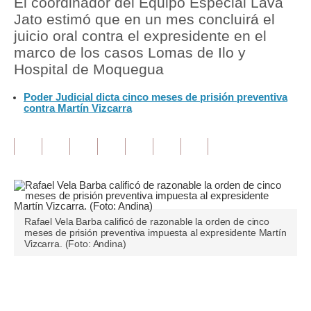
El coordinador del Equipo Especial Lava
Jato estimó que en un mes concluirá el
Tu Dinero
juicio oral contra el expresidente en el
marco de los casos Lomas de Ilo y
Finanzas Personales
Hospital de Moquegua
Inmobiliarias
Poder Judicial dicta cinco meses de prisión preventiva
contra Martín Vizcarra
Plus G
Opinión
Editorial
Pregunta de hoy
Blogs
Rafael Vela Barba calificó de razonable la orden de cinco
meses de prisión preventiva impuesta al expresidente Martín
Vizcarra. (Foto: Andina)
Tendencias
Lujo
Únete a nuestro canal
Viajes