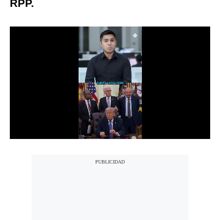
RPP.
Notas Contratadas
Podcast
Gestión TV
Videos
Fotogalerías
gestion.pe
¿quiénes
Somos?
Términos
Y
Condiciones
Política
De
Privacidad