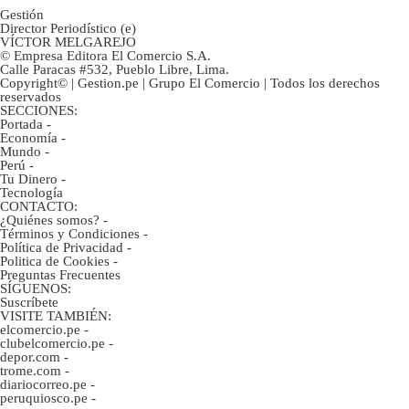
Gestión
Director Periodístico (e)
VÍCTOR MELGAREJO
© Empresa Editora El Comercio S.A.
Calle Paracas #532, Pueblo Libre, Lima.
Copyright© | Gestion.pe | Grupo El Comercio | Todos los derechos
reservados
SECCIONES:
Portada
-
Economía
-
Mundo
-
Perú
-
Tu Dinero
-
Tecnología
CONTACTO:
¿Quiénes somos?
-
Términos y Condiciones
-
Política de Privacidad
-
Politica de Cookies
-
Preguntas Frecuentes
SÍGUENOS:
Suscríbete
VISITE TAMBIÉN:
elcomercio.pe
-
clubelcomercio.pe
-
depor.com
-
trome.com
-
diariocorreo.pe
-
peruquiosco.pe
-