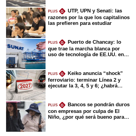
UTP, UPN y Senati: las
PLUS
G
razones por la que los capitalinos
las prefieren para estudiar
Puerto de Chancay: lo
PLUS
G
que trae la marcha blanca por
uso de tecnología de EE.UU. en
mercancías
Keiko anuncia “shock”
PLUS
G
ferroviario: terminar Línea 2 y
ejecutar la 3, 4, 5 y 6; ¿habrá
avances?
Bancos se pondrán duros
PLUS
G
con empresas por culpa de El
Niño, ¿por qué será bueno para
ahorristas?