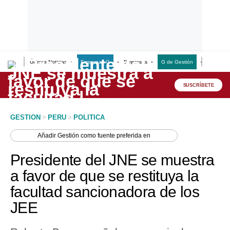
Últimas Noticias
Empresas G
Empresas
G de Gestión
Finanzas
Lo último
Peru Quiosco
SUSCRÍBETE
Portada
GESTION
>
PERU
>
POLITICA
Empresas
Añadir
Gestión
como fuente preferida en
Management & Empleo
Presidente del JNE se muestra
Economía
a favor de que se restituya la
facultad sancionadora de los
Mercados
JEE
Perú
Política