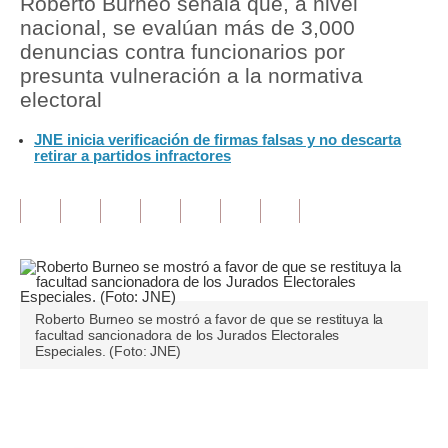
Roberto Burneo señala que, a nivel
nacional, se evalúan más de 3,000
Tu Dinero
denuncias contra funcionarios por
presunta vulneración a la normativa
Finanzas Personales
electoral
Inmobiliarias
JNE inicia verificación de firmas falsas y no descarta
retirar a partidos infractores
Plus G
Opinión
Editorial
Pregunta de hoy
Blogs
Roberto Burneo se mostró a favor de que se restituya la
facultad sancionadora de los Jurados Electorales
Especiales. (Foto: JNE)
Tendencias
Lujo
Únete a nuestro canal
Viajes