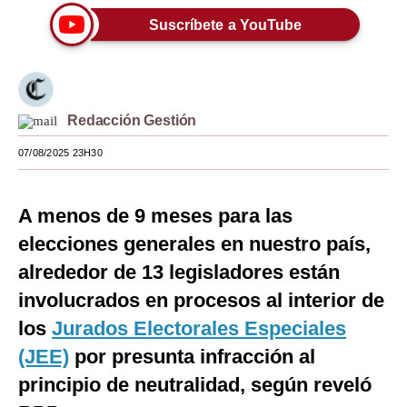
Suscríbete a YouTube
Moda
Estilos
Mundo
Redacción Gestión
EEUU
07/08/2025 23H30
México
España
A menos de 9 meses para las
elecciones generales en nuestro país,
Internacional
alrededor de 13 legisladores están
Tecnología
involucrados en procesos al interior de
Club del Suscriptor
los
Jurados Electorales Especiales
(JEE)
por presunta infracción al
Mix
principio de neutralidad, según reveló
G de Gestión