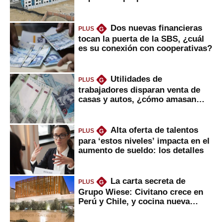
gobierno
Dos nuevas financieras
PLUS
G
tocan la puerta de la SBS, ¿cuál
es su conexión con cooperativas?
Utilidades de
PLUS
G
trabajadores disparan venta de
casas y autos, ¿cómo amasan
tanta liquidez?
Alta oferta de talentos
PLUS
G
para ‘estos niveles’ impacta en el
aumento de sueldo: los detalles
La carta secreta de
PLUS
G
Grupo Wiese: Civitano crece en
Perú y Chile, y cocina nueva
marca