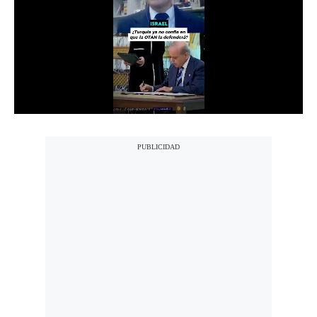
Notas Contratadas
Podcast
Gestión TV
Videos
Fotogalerías
gestion.pe
¿quiénes
Somos?
Términos
Y
Condiciones
Política
De
Privacidad