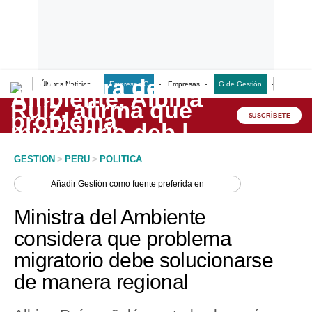
Últimas Noticias
Empresas G
Empresas
G de Gestión
Finanzas
Lo último
Peru Quiosco
SUSCRÍBETE
Portada
GESTION
>
PERU
>
POLITICA
Empresas
Añadir
Gestión
como fuente preferida en
Management & Empleo
Ministra del Ambiente
Economía
considera que problema
migratorio debe solucionarse
Mercados
de manera regional
Perú
Política