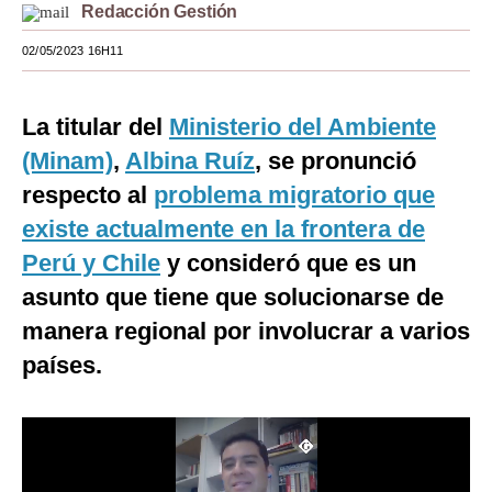
Redacción Gestión
Moda
02/05/2023 16H11
Estilos
Mundo
La titular del
Ministerio del Ambiente
(Minam)
,
Albina Ruíz
, se pronunció
EEUU
respecto al
problema migratorio que
México
existe actualmente en la frontera de
España
Perú y Chile
y consideró que es un
asunto que tiene que solucionarse de
Internacional
manera regional por involucrar a varios
Tecnología
países.
Club del Suscriptor
Mix
G de Gestión