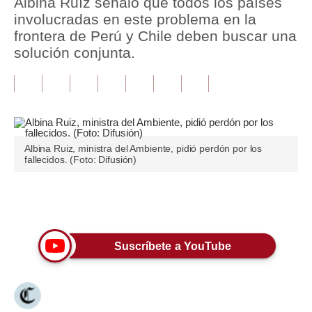
Albina Ruíz señaló que todos los países
involucradas en este problema en la
Tu Dinero
frontera de Perú y Chile deben buscar una
solución conjunta.
Finanzas Personales
Inmobiliarias
Plus G
Opinión
Albina Ruiz, ministra del Ambiente, pidió perdón por los
fallecidos. (Foto: Difusión)
Editorial
Pregunta de hoy
Únete a nuestro canal
Blogs
Suscríbete a YouTube
Tendencias
Lujo
Viajes