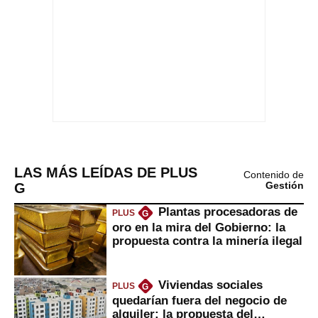
LAS MÁS LEÍDAS DE PLUS
Contenido de
G
Gestión
Plantas procesadoras de
PLUS
G
oro en la mira del Gobierno: la
propuesta contra la minería ilegal
Viviendas sociales
PLUS
G
quedarían fuera del negocio de
alquiler: la propuesta del