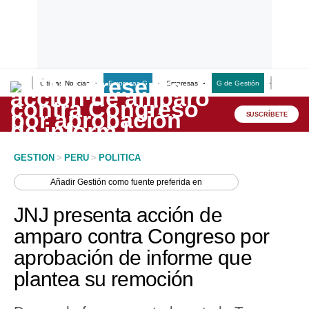
Últimas Noticias
Empresas G
Empresas
G de Gestión
Finanzas
Lo último
Peru Quiosco
SUSCRÍBETE
Portada
GESTION
>
PERU
>
POLITICA
Empresas
Añadir
Gestión
como fuente preferida en
Management & Empleo
JNJ presenta acción de
Economía
amparo contra Congreso por
aprobación de informe que
Mercados
plantea su remoción
Perú
Política