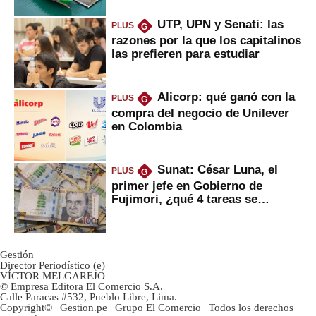
UTP, UPN y Senati: las
PLUS
G
razones por la que los capitalinos
las prefieren para estudiar
Alicorp: qué ganó con la
PLUS
G
compra del negocio de Unilever
en Colombia
Sunat: César Luna, el
PLUS
G
primer jefe en Gobierno de
Fujimori, ¿qué 4 tareas se
marcan urgentes?
Gestión
Director Periodístico (e)
VÍCTOR MELGAREJO
© Empresa Editora El Comercio S.A.
Calle Paracas #532, Pueblo Libre, Lima.
Copyright© | Gestion.pe | Grupo El Comercio | Todos los derechos