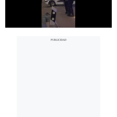
Notas Contratadas
Podcast
Gestión TV
Videos
Fotogalerías
gestion.pe
¿quiénes
Somos?
Términos
Y
Condiciones
Política
De
Privacidad