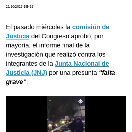
22/10/2023 15H32
Moda
Estilos
El pasado miércoles la
comisión de
Mundo
Justicia
del Congreso aprobó, por
mayoría, el informe final de la
EEUU
investigación que realizó contra los
México
integrantes de la
Junta Nacional de
España
Justicia (JNJ)
por una presunta
“falta
Internacional
grave”
.
Tecnología
Club del Suscriptor
Mix
G de Gestión