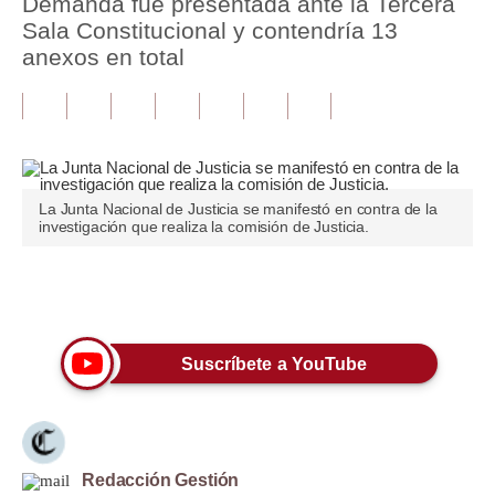
Demanda fue presentada ante la Tercera
Sala Constitucional y contendría 13
Tu Dinero
anexos en total
Finanzas Personales
Inmobiliarias
Plus G
La Junta Nacional de Justicia se manifestó en contra de la
Opinión
investigación que realiza la comisión de Justicia.
Editorial
Únete a nuestro canal
Pregunta de hoy
Blogs
Suscríbete a YouTube
Tendencias
Lujo
Redacción Gestión
Viajes