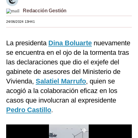
Moda
Redacción Gestión
Estilos
24/06/2024 13H41
Mundo
La presidenta
Dina Boluarte
nuevamente
EEUU
se encuentra en el ojo de la tormenta tras
México
las declaraciones que dio el exjefe del
gabinete de asesores del Ministerio de
España
Vivienda,
Salatiel Marrufo
, quien se
Internacional
acogió a la colaboración eficaz en los
Tecnología
casos que involucran al expresidente
Club del Suscriptor
Pedro Castillo
.
Mix
G de Gestión