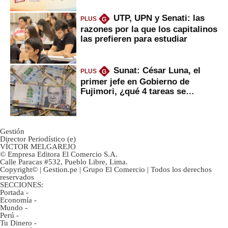
UTP, UPN y Senati: las
PLUS
G
razones por la que los capitalinos
las prefieren para estudiar
Sunat: César Luna, el
PLUS
G
primer jefe en Gobierno de
Fujimori, ¿qué 4 tareas se
marcan urgentes?
Gestión
Director Periodístico (e)
VÍCTOR MELGAREJO
© Empresa Editora El Comercio S.A.
Calle Paracas #532, Pueblo Libre, Lima.
Copyright© | Gestion.pe | Grupo El Comercio | Todos los derechos
reservados
SECCIONES:
Portada
-
Economía
-
Mundo
-
Perú
-
Tu Dinero
-