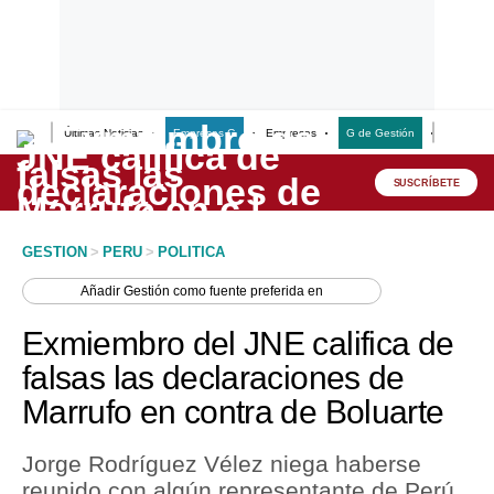
Últimas Noticias
Empresas G
Empresas
G de Gestión
Finanzas
Lo último
Peru Quiosco
SUSCRÍBETE
Portada
GESTION
>
PERU
>
POLITICA
Empresas
Añadir
Gestión
como fuente preferida en
Management & Empleo
Exmiembro del JNE califica de
Economía
falsas las declaraciones de
Marrufo en contra de Boluarte
Mercados
Perú
Jorge Rodríguez Vélez niega haberse
reunido con algún representante de Perú
Política