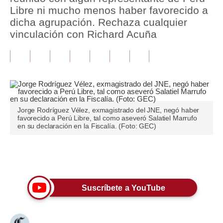
Libre ni mucho menos haber favorecido a
Tu Dinero
dicha agrupación. Rechaza cualquier
vinculación con Richard Acuña
Finanzas Personales
Inmobiliarias
Plus G
Opinión
Jorge Rodríguez Vélez, exmagistrado del JNE, negó haber
favorecido a Perú Libre, tal como aseveró Salatiel Marrufo
Editorial
en su declaración en la Fiscalía. (Foto: GEC)
Pregunta de hoy
Únete a nuestro canal
Blogs
Tendencias
Suscríbete a YouTube
Lujo
Viajes