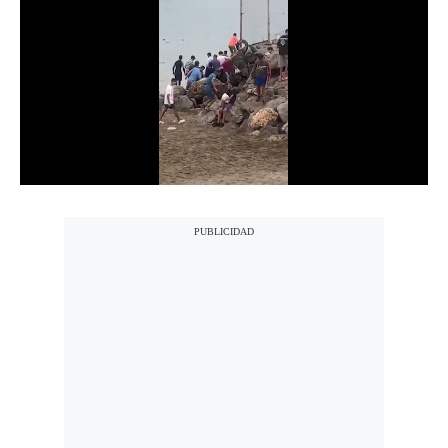
Notas Contratadas
Podcast
Gestión TV
Videos
Fotogalerías
gestion.pe
¿quiénes
Somos?
Términos
Y
Condiciones
Política
De
Privacidad