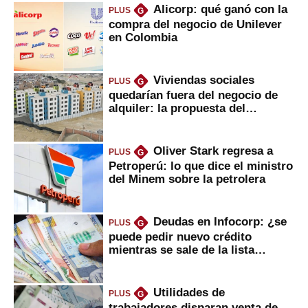
Alicorp: qué ganó con la
PLUS
G
compra del negocio de Unilever
en Colombia
Viviendas sociales
PLUS
G
quedarían fuera del negocio de
alquiler: la propuesta del
gobierno
Oliver Stark regresa a
PLUS
G
Petroperú: lo que dice el ministro
del Minem sobre la petrolera
Deudas en Infocorp: ¿se
PLUS
G
puede pedir nuevo crédito
mientras se sale de la lista
negra?
Utilidades de
PLUS
G
trabajadores disparan venta de