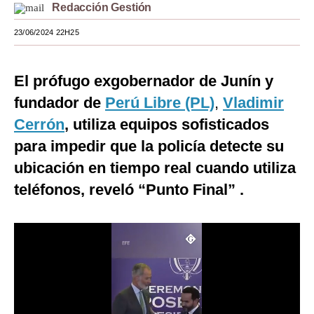
Redacción Gestión
Moda
23/06/2024 22H25
Estilos
Mundo
El prófugo exgobernador de Junín y
fundador de
Perú Libre (PL)
,
Vladimir
EEUU
Cerrón
, utiliza equipos sofisticados
México
para impedir que la policía detecte su
España
ubicación en tiempo real cuando utiliza
teléfonos, reveló “Punto Final” .
Internacional
Tecnología
Club del Suscriptor
Mix
G de Gestión