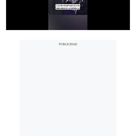
Notas Contratadas
Podcast
Gestión TV
Videos
Fotogalerías
gestion.pe
¿quiénes
Somos?
Términos
Y
Condiciones
Política
De
Privacidad