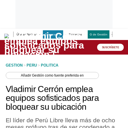
Últimas Noticias
Empresas G
Empresas
G de Gestión
Finanzas
Lo último
Peru Quiosco
SUSCRÍBETE
Portada
GESTION
>
PERU
>
POLITICA
Empresas
Añadir
Gestión
como fuente preferida en
Management & Empleo
Vladimir Cerrón emplea
Economía
equipos sofisticados para
bloquear su ubicación
Mercados
Perú
El líder de Perú Libre lleva más de ocho
meses prófugo tras de ser condenado a
Política