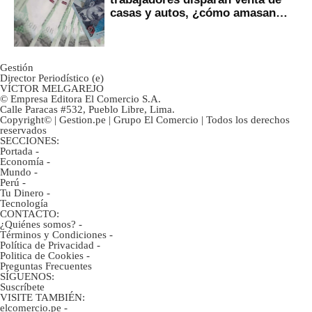
casas y autos, ¿cómo amasan
tanta liquidez?
Gestión
Director Periodístico (e)
VÍCTOR MELGAREJO
© Empresa Editora El Comercio S.A.
Calle Paracas #532, Pueblo Libre, Lima.
Copyright© | Gestion.pe | Grupo El Comercio | Todos los derechos
reservados
SECCIONES:
Portada
-
Economía
-
Mundo
-
Perú
-
Tu Dinero
-
Tecnología
CONTACTO:
¿Quiénes somos?
-
Términos y Condiciones
-
Política de Privacidad
-
Politica de Cookies
-
Preguntas Frecuentes
SÍGUENOS:
Suscríbete
VISITE TAMBIÉN:
elcomercio.pe
-