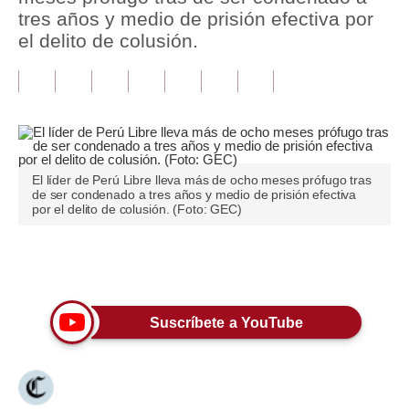
tres años y medio de prisión efectiva por
Tu Dinero
el delito de colusión.
Finanzas Personales
Inmobiliarias
Plus G
Opinión
El líder de Perú Libre lleva más de ocho meses prófugo tras
de ser condenado a tres años y medio de prisión efectiva
por el delito de colusión. (Foto: GEC)
Editorial
Pregunta de hoy
Únete a nuestro canal
Blogs
Suscríbete a YouTube
Tendencias
Lujo
Viajes