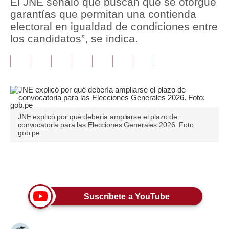
El JNE señaló que buscan que se otorgue
garantías que permitan una contienda
Tu Dinero
electoral en igualdad de condiciones entre
los candidatos”, se indica.
Finanzas Personales
Inmobiliarias
Plus G
Opinión
JNE explicó por qué debería ampliarse el plazo de
Editorial
convocatoria para las Elecciones Generales 2026. Foto:
gob.pe
Pregunta de hoy
Blogs
Únete a nuestro canal
Tendencias
Suscríbete a YouTube
Lujo
Viajes