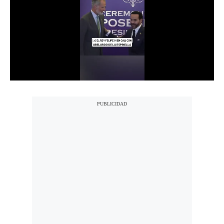
Notas Contratadas
Podcast
Gestión TV
Videos
Fotogalerías
gestion.pe
¿quiénes
Somos?
Términos
Y
Condiciones
Política
De
Privacidad