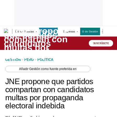
Últimas Noticias
Empresas G
Empresas
G de Gestión
Finanzas
Lo último
Peru Quiosco
SUSCRÍBETE
Portada
GESTION
>
PERU
>
POLITICA
Empresas
Añadir
Gestión
como fuente preferida en
Management & Empleo
JNE propone que partidos
Economía
compartan con candidatos
multas por propaganda
Mercados
electoral indebida
Perú
Política