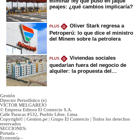
eliminar ley que puso en jaque
peajes: ¿qué cambios implicaría?
Oliver Stark regresa a
PLUS
G
Petroperú: lo que dice el ministro
del Minem sobre la petrolera
Viviendas sociales
PLUS
G
quedarían fuera del negocio de
alquiler: la propuesta del
gobierno
Gestión
Director Periodístico (e)
VÍCTOR MELGAREJO
© Empresa Editora El Comercio S.A.
Calle Paracas #532, Pueblo Libre, Lima.
Copyright© | Gestion.pe | Grupo El Comercio | Todos los derechos
reservados
SECCIONES:
Portada
-
Economía
-