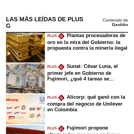
LAS MÁS LEÍDAS DE PLUS
Contenido de
G
Gestión
Plantas procesadoras de
PLUS
G
oro en la mira del Gobierno: la
propuesta contra la minería ilegal
Sunat: César Luna, el
PLUS
G
primer jefe en Gobierno de
Fujimori, ¿qué 4 tareas se
marcan urgentes?
Alicorp: qué ganó con la
PLUS
G
compra del negocio de Unilever
en Colombia
Fujimori propone
PLUS
G