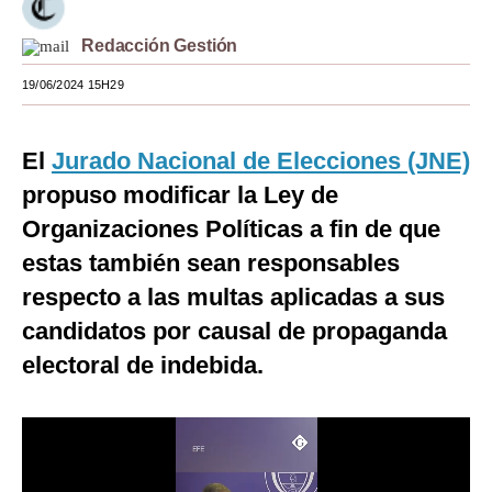
Moda
Redacción Gestión
Estilos
19/06/2024 15H29
Mundo
El
Jurado Nacional de Elecciones (JNE)
EEUU
propuso modificar la Ley de
México
Organizaciones Políticas a fin de que
España
estas también sean responsables
respecto a las multas aplicadas a sus
Internacional
candidatos por causal de propaganda
Tecnología
electoral de indebida.
Club del Suscriptor
Mix
G de Gestión