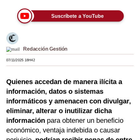
Moda
Suscríbete a YouTube
Estilos
Mundo
EEUU
Redacción Gestión
México
07/11/2025 18H42
España
Quienes accedan de manera ilícita a
Internacional
información, datos o sistemas
Tecnología
informáticos y amenacen con divulgar,
Club del Suscriptor
eliminar, alterar o inutilizar dicha
información
para obtener un beneficio
Mix
económico, ventaja indebida o causar
G de Gestión
perjuicio,
podrían recibir penas de entre