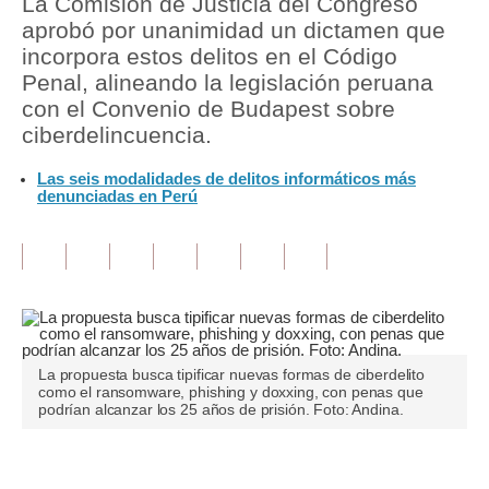
La Comisión de Justicia del Congreso
aprobó por unanimidad un dictamen que
Tu Dinero
incorpora estos delitos en el Código
Penal, alineando la legislación peruana
Finanzas Personales
con el Convenio de Budapest sobre
Inmobiliarias
ciberdelincuencia.
Plus G
Las seis modalidades de delitos informáticos más
denunciadas en Perú
Opinión
Editorial
Pregunta de hoy
Blogs
La propuesta busca tipificar nuevas formas de ciberdelito
Tendencias
como el ransomware, phishing y doxxing, con penas que
podrían alcanzar los 25 años de prisión. Foto: Andina.
Lujo
Viajes
Únete a nuestro canal