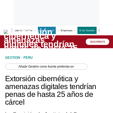
Últimas Noticias
Empresas G
Empresas
G de Gestión
Finanzas
Lo último
Peru Quiosco
SUSCRÍBETE
Portada
GESTION
>
PERU
Empresas
Añadir
Gestión
como fuente preferida en
Management & Empleo
Extorsión cibernética y
Economía
amenazas digitales tendrían
penas de hasta 25 años de
Mercados
cárcel
Perú
Política