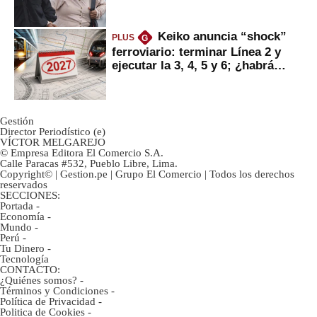
ahorristas?
Keiko anuncia “shock”
PLUS
G
ferroviario: terminar Línea 2 y
ejecutar la 3, 4, 5 y 6; ¿habrá
avances?
Gestión
Director Periodístico (e)
VÍCTOR MELGAREJO
© Empresa Editora El Comercio S.A.
Calle Paracas #532, Pueblo Libre, Lima.
Copyright© | Gestion.pe | Grupo El Comercio | Todos los derechos
reservados
SECCIONES:
Portada
-
Economía
-
Mundo
-
Perú
-
Tu Dinero
-
Tecnología
CONTACTO:
¿Quiénes somos?
-
Términos y Condiciones
-
Política de Privacidad
-
Politica de Cookies
-