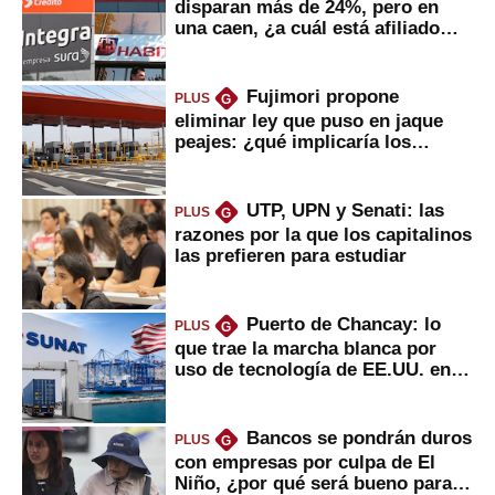
disparan más de 24%, pero en
una caen, ¿a cuál está afiliado
usted?
Fujimori propone
PLUS
G
eliminar ley que puso en jaque
peajes: ¿qué implicaría los
usuarios?
UTP, UPN y Senati: las
PLUS
G
razones por la que los capitalinos
las prefieren para estudiar
Puerto de Chancay: lo
PLUS
G
que trae la marcha blanca por
uso de tecnología de EE.UU. en
mercancías
Bancos se pondrán duros
PLUS
G
con empresas por culpa de El
Niño, ¿por qué será bueno para