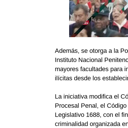
Podcast
Gestión TV
Videos
Fotogalerías
Además, se otorga a la Pol
Instituto Nacional Penitenc
gestion.pe
mayores facultades para int
¿quiénes
ilícitas desde los establec
Somos?
Términos
Y
La iniciativa modifica el 
Condiciones
Procesal Penal, el Código
Política
De
Legislativo 1688, con el fin
Privacidad
criminalidad organizada en
Politica