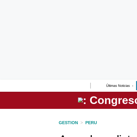
Lo último
Peru Quiosco
Portada
Empresas
Management & Empleo
Economía
Últimas Noticias
Mercados
Perú
Política
GESTION
>
PERU
Tu Dinero