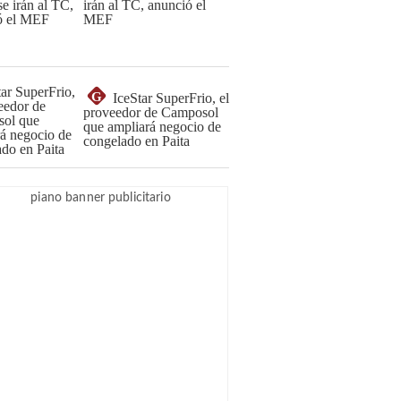
irán al TC, anunció el
MEF
G
IceStar SuperFrio, el
proveedor de Camposol
que ampliará negocio de
congelado en Paita