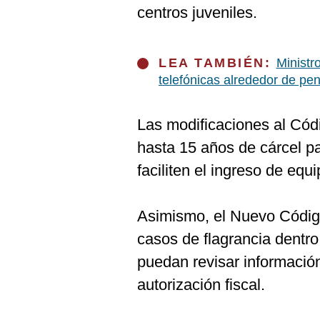
De
centros juveniles.
Cookies
Preguntas
Frecuentes
LEA TAMBIÉN:
Ministr
telefónicas alrededor de pe
Las modificaciones al Có
hasta 15 años de cárcel pa
faciliten el ingreso de equi
Asimismo, el Nuevo Código
casos de flagrancia dentro 
puedan revisar información
autorización fiscal.