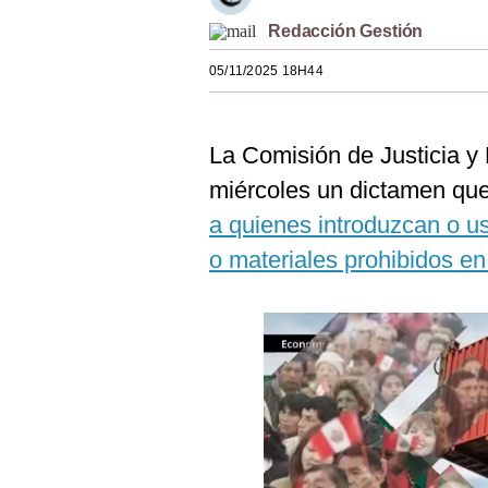
Estilos
Redacción Gestión
Mundo
05/11/2025 18H44
EEUU
La Comisión de Justicia 
México
miércoles un dictamen qu
España
a quienes introduzcan o 
Internacional
o materiales prohibidos en
Tecnología
Club del Suscriptor
Mix
G de Gestión
Notas Contratadas