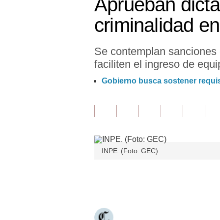
Aprueban dicta
Finanzas Personales
criminalidad e
Inmobiliarias
Se contemplan sanciones d
Plus G
faciliten el ingreso de equi
Opinión
Gobierno busca sostener requis
Editorial
Pregunta de hoy
Blogs
INPE. (Foto: GEC)
Tendencias
Lujo
Únete a nuestro canal
Viajes
Moda