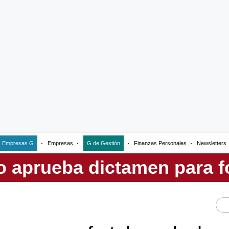
Empresas G
Empresas
G de Gestión
Finanzas Personales
Newsletters