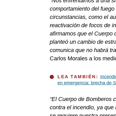
“Nos enfrentamos a una si
De
Cookies
comportamiento del fuego
Preguntas
circunstancias, como el a
Frecuentes
reactivación de focos de i
afirmamos que el Cuerpo d
planteó un cambio de estr
comunica que no habrá tr
Carlos Morales a los medi
LEA TAMBIÉN:
Incendi
en emergencia: brecha de S/
“El Cuerpo de Bomberos co
contra el incendio, ya qu
se requiere nuestra presenc