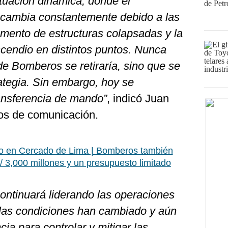
tuación dinámica, donde el
 cambia constantemente debido a las
umento de estructuras colapsadas y la
ncendio en distintos puntos. Nunca
e Bomberos se retiraría, sino que se
ategia. Sin embargo, hoy se
ansferencia de mando”
, indicó Juan
os de comunicación.
o en Cercado de Lima | Bomberos también
 3,000 millones y un presupuesto limitado
ntinuará liderando las operaciones
e las condiciones han cambiado y aún
ia para controlar y mitigar las