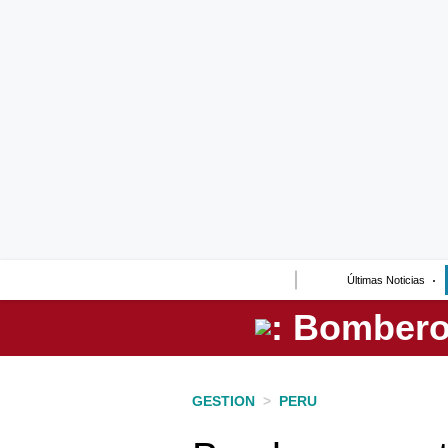
Lo último
Peru Quiosco
Portada
Empresas
Management & Empleo
Economía
Últimas Noticias
Mercados
Perú
Política
GESTION
>
PERU
Tu Dinero