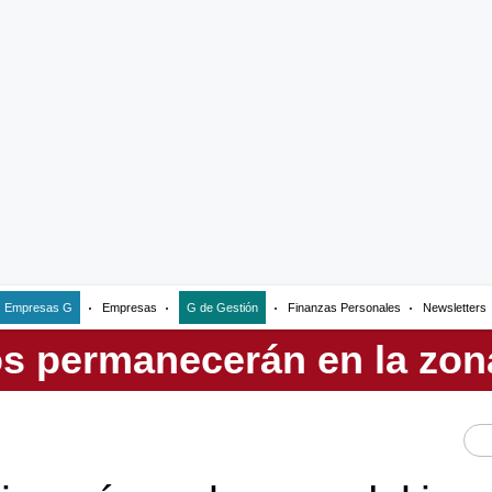
Empresas G
Empresas
G de Gestión
Finanzas Personales
Newsletters