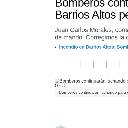
Bomberos conti
Finanzas Personales
Barrios Altos 
Inmobiliarias
Juan Carlos Morales, coma
Plus G
de mando. Corregimos la de
Opinión
Incendio en Barrios Altos: Bomb
Editorial
Pregunta de hoy
Blogs
Tendencias
Bomberos continuarán luchando para e
Lujo
Únete a nuestro canal
Viajes
Moda