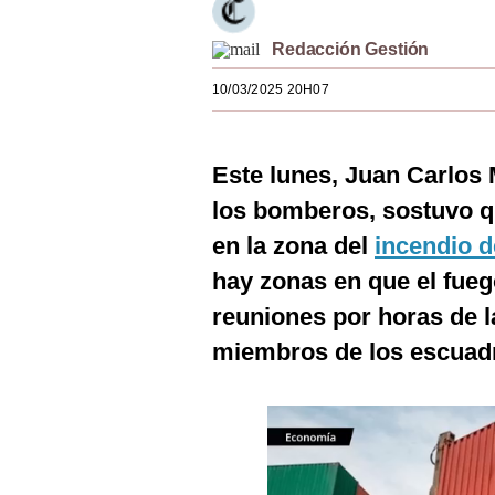
Estilos
Redacción Gestión
Mundo
10/03/2025 20H07
EEUU
México
Este lunes, Juan Carlos
España
los bomberos, sostuvo q
en la zona del
incendio 
Internacional
hay zonas en que el fueg
Tecnología
reuniones por horas de 
Club del Suscriptor
miembros de los escuad
Mix
G de Gestión
Notas Contratadas