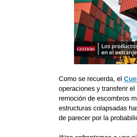
Podcast
Gestión TV
Videos
Fotogalerías
gestion.pe
Como se recuerda, el
Cue
¿quiénes
Somos?
operaciones y transferir e
Términos
remoción de escombros med
Y
Condiciones
estructuras colapsadas ha
Política
de parecer por la probabili
De
Privacidad
Politica