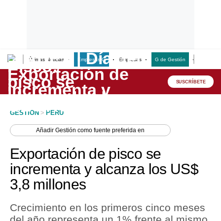
Últimas Noticias
Empresas G
Empresas
G de Gestión
Finanzas
Lo último
Peru Quiosco
SUSCRÍBETE
Portada
GESTION
>
PERU
Empresas
Añadir
Gestión
como fuente preferida en
Management & Empleo
Exportación de pisco se
Economía
incrementa y alcanza los US$
3,8 millones
Mercados
Perú
Crecimiento en los primeros cinco meses
del año representa un 1% frente al mismo
Política