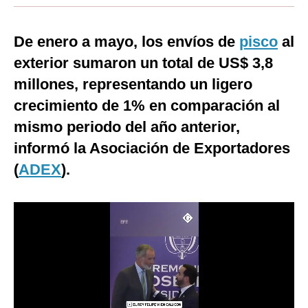
Moda
De enero a mayo, los envíos de
pisco
al
Estilos
exterior sumaron un total de US$ 3,8
Mundo
millones, representando un ligero
crecimiento de 1% en comparación al
EEUU
mismo periodo del año anterior,
México
informó la Asociación de Exportadores
España
(
ADEX
).
Internacional
Tecnología
Club del Suscriptor
Mix
G de Gestión