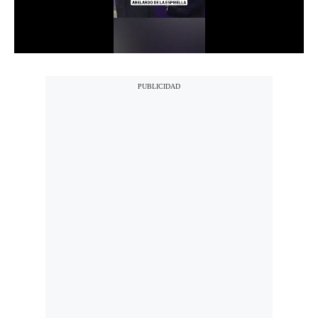
Notas Contratadas
Podcast
Gestión TV
Videos
Fotogalerías
gestion.pe
¿quiénes
Somos?
Términos
Y
Condiciones
Política
De
Privacidad