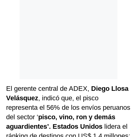
Politica
De
Cookies
Preguntas
Frecuentes
El gerente central de ADEX,
Diego Llosa
Velásquez
, indicó que, el pisco
representa el 56% de los envíos peruanos
del sector ‘
pisco, vino, ron y demás
aguardientes’.
Estados Unidos
lidera el
ránking de destinos con US$ 1,4 millones;