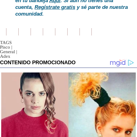
en tu bandeja
Aquí
. Si aún no tienes una
cuenta,
Regístrate gratis
y sé parte de nuestra
comunidad.
TAGS
Pisco
|
General
|
Adex