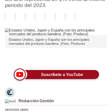
periodo del 2023.
Tu Dinero
Finanzas Personales
Inmobiliarias
Plus G
Estados Unidos, Japón y España son los principales
mercados del producto bandera. (Foto: Produce)
Opinión
Editorial
Únete a nuestro canal
Pregunta de hoy
Suscríbete a YouTube
Blogs
Tendencias
Lujo
Redacción Gestión
Viajes
24/07/2024 16H04