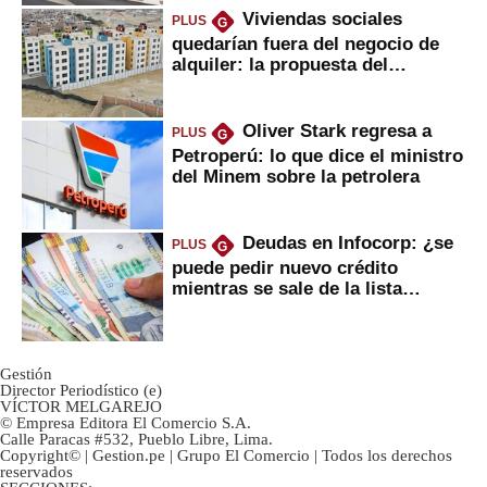
Viviendas sociales
PLUS
G
quedarían fuera del negocio de
alquiler: la propuesta del
gobierno
Oliver Stark regresa a
PLUS
G
Petroperú: lo que dice el ministro
del Minem sobre la petrolera
Deudas en Infocorp: ¿se
PLUS
G
puede pedir nuevo crédito
mientras se sale de la lista
negra?
Gestión
Director Periodístico (e)
VÍCTOR MELGAREJO
© Empresa Editora El Comercio S.A.
Calle Paracas #532, Pueblo Libre, Lima.
Copyright© | Gestion.pe | Grupo El Comercio | Todos los derechos
reservados