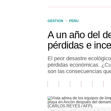
Finanzas Personales
Inmobiliarias
GESTION
>
PERU
Plus G
A un año del d
Opinión
pérdidas e inc
Editorial
Pregunta de hoy
El peor desastre ecológic
pérdidas económicas. ¿Cuá
Blogs
son las consecuencias qu
Tendencias
Lujo
Viajes
Moda