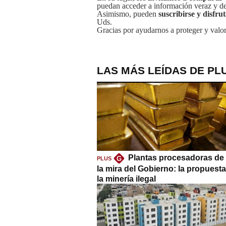
puedan acceder a información veraz y de 
Asimismo, pueden
suscribirse y disfru
Uds.
Gracias por ayudarnos a proteger y valor
LAS MÁS LEÍDAS DE PL
Plantas procesadoras de 
G
PLUS
la mira del Gobierno: la propuest
la minería ilegal