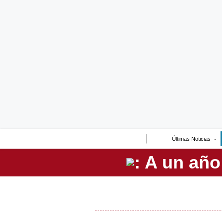
Lo último
Peru Quiosco
Portada
Empresas
Management & Empleo
Economía
Últimas Noticias
Mercados
Perú
Política
Tu Dinero