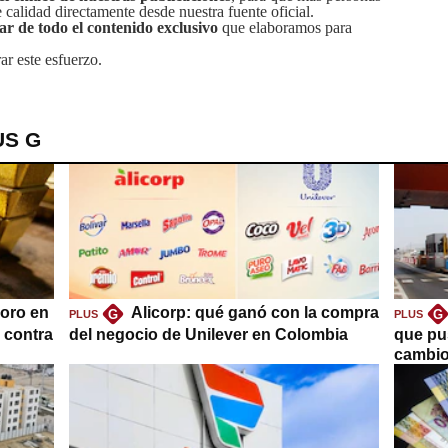
calidad directamente desde nuestra fuente oficial.
tar de todo el contenido exclusivo
que elaboramos para
ar este esfuerzo.
US G
oro en
Alicorp: qué ganó con la compra
G
G
PLUS
PLUS
a contra
del negocio de Unilever en Colombia
que pu
cambio