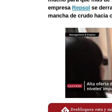
Podcast
empresa
Repsol
se derra
Gestión TV
mancha de crudo hacia ot
Videos
Fotogalerías
gestion.pe
¿quiénes
Somos?
Términos
Y
Condiciones
Política
De
Privacidad
Politica