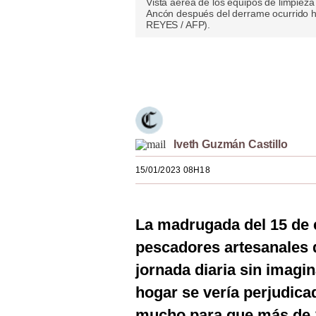
Vista aérea de los equipos de limpieza
Ancón después del derrame ocurrido h
Estilos
REYES / AFP).
Mundo
Únete a nuestro canal
EEUU
México
España
Iveth Guzmán Castillo
Internacional
15/01/2023 08H18
Tecnología
Club del Suscriptor
La madrugada del 15 de 
Mix
pescadores artesanales
jornada diaria sin imagin
G de Gestión
hogar se vería perjudica
Notas Contratadas
mucho para que más de 10