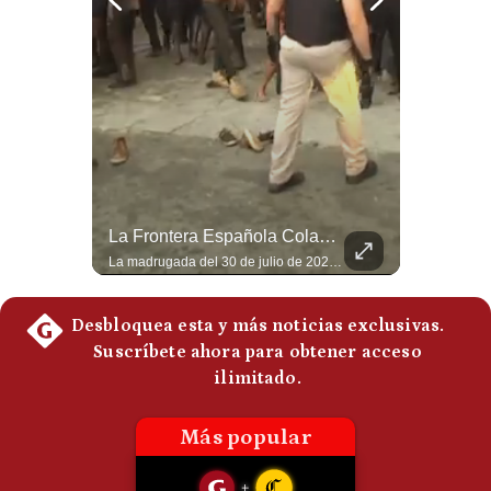
Notas Contratadas
Podcast
Gestión TV
Videos
Fotogalerías
¿Irán Se Está Convirtiendo En Un Régimen Militar? | #radar24
La Frontera Española Colapsa ¿Qué Está Pasando En Ceuta? | Gestión Mundo
Esteban Silva, politólogo internacional, señala que algunos analistas consideran que la estructura religiosa iraní estaría sirviendo para sostener el poder de una cúpula militar. Explica que la Guardia Revolucionaria está aumentando su influencia sobre la seguridad, las decisiones estratégicas y hasta asuntos económicos como el estrecho de Ormuz. #Iran #GuardiaRevolucionaria #Geopolitica #NoticiasInternacionales #Shorts 👉 Suscríbete y activa la campana para no perderte nuestro análisis diario. 🌎 Síguenos en nuestras redes sociales: 📌 Web oficial: https://gestion.pe/mundo/ 📌 LinkedIn: http://bit.ly/3HYIET0 📌 X (Twitter): http://bit.ly/4noZtX9 📌 TikTok: http://bit.ly/4evB6TO
La madrugada del 30 de julio de 2026 marcó un antes y un después en el Estrecho de Gibraltar. En cuestión de horas, cerca de 72.000 migrantes marroquíes ingresaron al territorio español de Ceuta, desbordando por completo a una ciudad de apenas 85.000 habitantes. En este video, explicamos los detalles de la emergencia humana y las ramificaciones geopolíticas del conflicto: la trampa de los rumores en redes sociales, el rol de Marruecos, el acercamiento de España a Argelia y la respuesta de la Unión Europea ante las amenazas de suspensión del Tratado Schengen. #Ceuta #España #Marruecos #Geopolitica #PedroSanchez #NoticiasInternacionales #Schengen #Europa #CrisisMigratoria 👉 Suscríbete y activa la campana para no perderte nuestro análisis diario. 🌎 Síguenos en nuestras redes sociales: 📌 Web oficial: https://gestion.pe/mundo/ 📌 LinkedIn: http://bit.ly/3HYIET0 📌 X (Twitter): http://bit.ly/4noZtX9 📌 TikTok: http://bit.ly/4evB6TO
gestion.pe
¿quiénes
Somos?
Términos
Y
Condiciones
Política
De
Privacidad