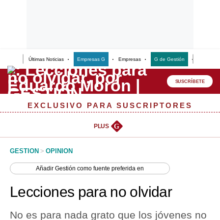
Últimas Noticias
Empresas G
Empresas
G de Gestión
Finanzas
Lo último
Peru Quiosco
SUSCRÍBETE
Portada
EXCLUSIVO PARA SUSCRIPTORES
Empresas
PLUS
G
Management & Empleo
GESTION
>
OPINION
Economía
Añadir
Gestión
como fuente preferida en
Mercados
Lecciones para no olvidar
Perú
No es para nada grato que los jóvenes no
Política