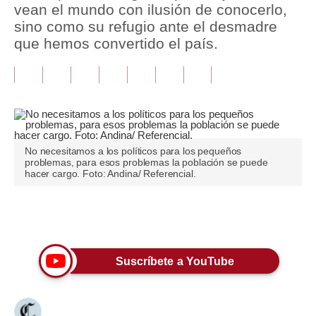
vean el mundo con ilusión de conocerlo,
sino como su refugio ante el desmadre
Tu Dinero
que hemos convertido el país.
Finanzas Personales
Inmobiliarias
Plus G
Opinión
No necesitamos a los políticos para los pequeños
problemas, para esos problemas la población se puede
Editorial
hacer cargo. Foto: Andina/ Referencial.
Pregunta de hoy
Únete a nuestro canal
Blogs
Tendencias
Suscríbete a YouTube
Lujo
Viajes