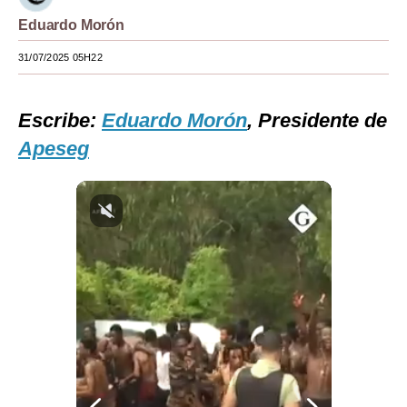
Eduardo Morón
Moda
31/07/2025 05H22
Estilos
Mundo
Escribe:
Eduardo Morón
, Presidente de
EEUU
Apeseg
México
España
Internacional
Tecnología
Club del Suscriptor
Mix
G de Gestión