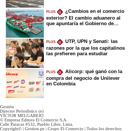
¿Cambios en el comercio
PLUS
G
exterior? El cambio aduanero al
que apuntaría el Gobierno de
Fujimori
UTP, UPN y Senati: las
PLUS
G
razones por la que los capitalinos
las prefieren para estudiar
Alicorp: qué ganó con la
PLUS
G
compra del negocio de Unilever
en Colombia
Gestión
Director Periodístico (e)
VÍCTOR MELGAREJO
© Empresa Editora El Comercio S.A.
Calle Paracas #532, Pueblo Libre, Lima.
Copyright© | Gestion.pe | Grupo El Comercio | Todos los derechos