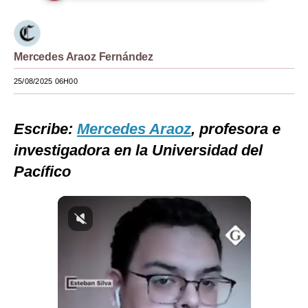
Moda
Estilos
Mercedes Araoz Fernández
Mundo
25/08/2025 06H00
EEUU
Escribe:
Mercedes Araoz
, profesora e
México
investigadora en la Universidad del
España
Pacífico
Internacional
Tecnología
Club del Suscriptor
Mix
G de Gestión