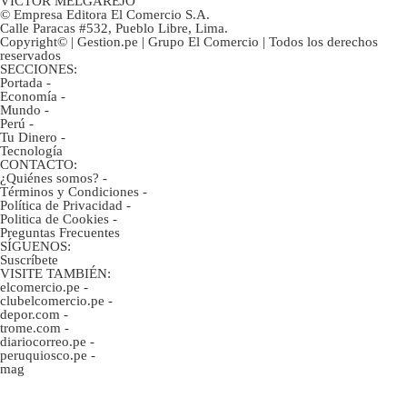
VÍCTOR MELGAREJO
© Empresa Editora El Comercio S.A.
Calle Paracas #532, Pueblo Libre, Lima.
Copyright© | Gestion.pe | Grupo El Comercio | Todos los derechos
reservados
SECCIONES:
Portada
-
Economía
-
Mundo
-
Perú
-
Tu Dinero
-
Tecnología
CONTACTO:
¿Quiénes somos?
-
Términos y Condiciones
-
Política de Privacidad
-
Politica de Cookies
-
Preguntas Frecuentes
SÍGUENOS:
Suscríbete
VISITE TAMBIÉN:
elcomercio.pe
-
clubelcomercio.pe
-
depor.com
-
trome.com
-
diariocorreo.pe
-
peruquiosco.pe
-
mag