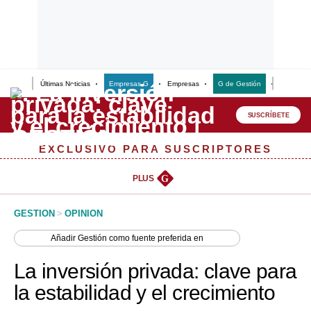
Últimas Noticias
Empresas G
Empresas
G de Gestión
Finanzas
Lo último
Peru Quiosco
SUSCRÍBETE
Portada
EXCLUSIVO PARA SUSCRIPTORES
Empresas
PLUS
G
Management & Empleo
GESTION
>
OPINION
Economía
Añadir
Gestión
como fuente preferida en
Mercados
La inversión privada: clave para
Perú
la estabilidad y el crecimiento
Política