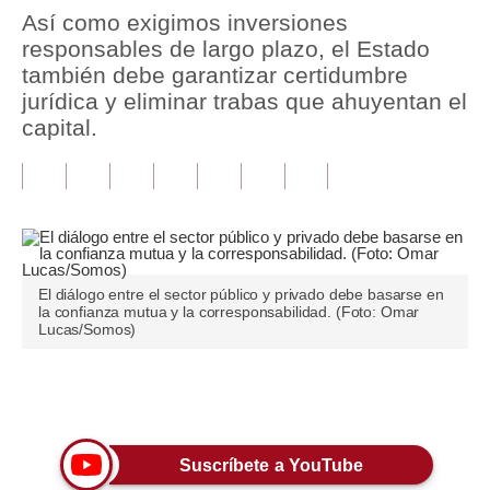
Así como exigimos inversiones
Tu Dinero
responsables de largo plazo, el Estado
también debe garantizar certidumbre
Finanzas Personales
jurídica y eliminar trabas que ahuyentan el
capital.
Inmobiliarias
Plus G
Opinión
Editorial
El diálogo entre el sector público y privado debe basarse en
Pregunta de hoy
la confianza mutua y la corresponsabilidad. (Foto: Omar
Lucas/Somos)
Blogs
Tendencias
Únete a nuestro canal
Lujo
Suscríbete a YouTube
Viajes