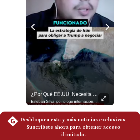
Notas Contratadas
Podcast
Gestión TV
Videos
Fotogalerías
gestion.pe
La Verdadera Razón Por La Que China Apoya A Irán | Gestión Mundo
¿Por Qué EE.UU. Necesita Desesperadamente Al Golfo? | Gestión Mundo
¿quiénes
Somos?
Guido Larson, analista internacional explica que la guerra no puede entenderse únicamente como un enfrentamiento entre Estados Unidos e Irán, sino también dentro de la competencia global entre Washington y Pekín. El analista sostiene que China mantiene su relación petrolera con Irán y que le interesa que Estados Unidos consuma recursos y pierda influencia. 🚀 ¿Quieres entender el mundo sin ruido? Únete a nuestra comunidad y forma parte del cambio. #GestiónNewsroomLive #NoticiasGlobales #AnálisisGeopolítico #EconomíaMundial #IA #Geopolítica #LatinosEnUSA #NoticiasEnEspañol 👉 Suscríbete y activa la campana para no perderte nuestro análisis diario. 🌎 Síguenos en nuestras redes sociales: 📌 Web oficial: https://gestion.pe/mundo/ 📌 LinkedIn: http://bit.ly/3HYIET0 📌 X (Twitter): http://bit.ly/4noZtX9 📌 TikTok: http://bit.ly/4evB6TO
Esteban Silva, politólogo internacional, explica que Estados Unidos necesita el apoyo territorial y marítimo de sus aliados del Golfo para operar cerca de Irán. Según su análisis, Teherán busca amenazar su estabilidad energética y económica para que estos gobiernos presionen a Washington y lo obliguen a negociar. #Iran #EEUU #Geopolitica #NoticiasInternacionales #Shorts 👉 Suscríbete y activa la campana para no perderte nuestro análisis diario. 🌎 Síguenos en nuestras redes sociales: 📌 Web oficial: https://gestion.pe/mundo/ 📌 LinkedIn: http://bit.ly/3HYIET0 📌 X (Twitter): http://bit.ly/4noZtX9 📌 TikTok: http://bit.ly/4evB6TO
Términos
Y
Condiciones
Política
De
Privacidad