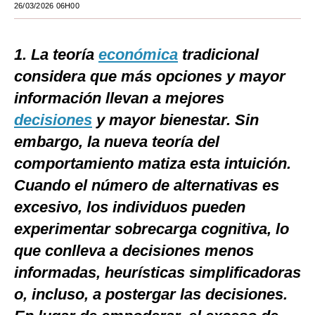
26/03/2026 06H00
Moda
Estilos
1. La teoría
económica
tradicional
considera que más opciones y mayor
Mundo
información llevan a mejores
EEUU
decisiones
y mayor bienestar. Sin
México
embargo, la nueva teoría del
comportamiento matiza esta intuición.
España
Cuando el número de alternativas es
Internacional
excesivo, los individuos pueden
Tecnología
experimentar sobrecarga cognitiva, lo
Club del Suscriptor
que conlleva a decisiones menos
informadas, heurísticas simplificadoras
Mix
o, incluso, a postergar las decisiones.
G de Gestión