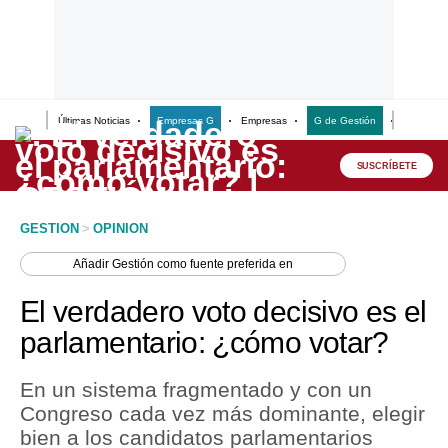
Últimas Noticias
Empresas G
Empresas
G de Gestión
Finanzas
Lo último
Peru Quiosco
SUSCRÍBETE
Portada
GESTION
>
OPINION
Empresas
Añadir
Gestión
como fuente preferida en
Management & Empleo
El verdadero voto decisivo es el
Economía
parlamentario: ¿cómo votar?
Mercados
En un sistema fragmentado y con un
Perú
Congreso cada vez más dominante, elegir
bien a los candidatos parlamentarios
Política