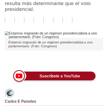
resulta más determinante que el voto
presidencial.
Tu Dinero
Finanzas Personales
Inmobiliarias
Plus G
Estamos migrando de un régimen presidencialista a uno
parlamentario. (Foto: Congreso)
Opinión
Editorial
Únete a nuestro canal
Pregunta de hoy
Suscríbete a YouTube
Blogs
Tendencias
Lujo
Carlos E Paredes
Viajes