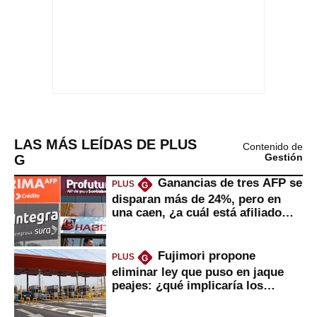
LAS MÁS LEÍDAS DE PLUS
Contenido de
G
Gestión
Ganancias de tres AFP se
PLUS
G
disparan más de 24%, pero en
una caen, ¿a cuál está afiliado
usted?
Fujimori propone
PLUS
G
eliminar ley que puso en jaque
peajes: ¿qué implicaría los
usuarios?