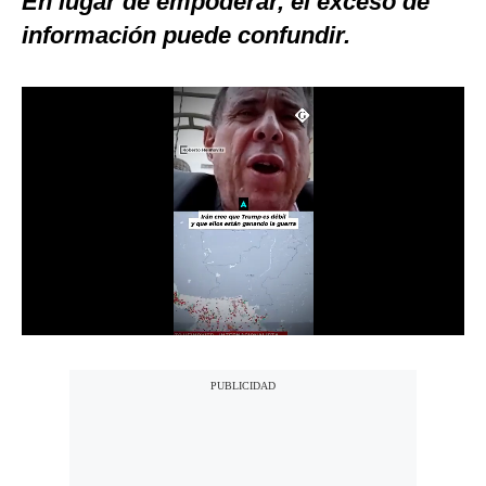
En lugar de empoderar, el exceso de
Notas Contratadas
información puede confundir.
Podcast
Gestión TV
Videos
Fotogalerías
gestion.pe
¿quiénes
Somos?
Términos
Y
Condiciones
Política
De
Privacidad