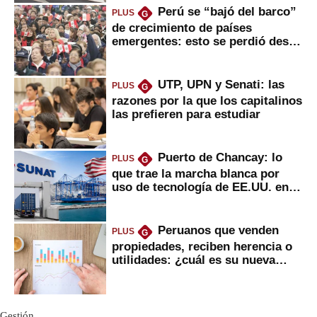
Perú se “bajó del barco”
PLUS
G
de crecimiento de países
emergentes: esto se perdió desde
2022
UTP, UPN y Senati: las
PLUS
G
razones por la que los capitalinos
las prefieren para estudiar
Puerto de Chancay: lo
PLUS
G
que trae la marcha blanca por
uso de tecnología de EE.UU. en
mercancías
Peruanos que venden
PLUS
G
propiedades, reciben herencia o
utilidades: ¿cuál es su nueva
inversión clave?
Gestión