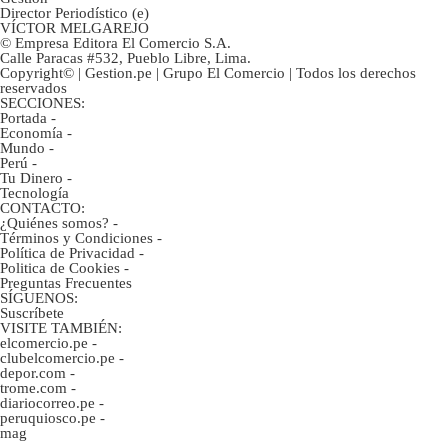
Director Periodístico (e)
VÍCTOR MELGAREJO
© Empresa Editora El Comercio S.A.
Calle Paracas #532, Pueblo Libre, Lima.
Copyright© | Gestion.pe | Grupo El Comercio | Todos los derechos
reservados
SECCIONES:
Portada
-
Economía
-
Mundo
-
Perú
-
Tu Dinero
-
Tecnología
CONTACTO:
¿Quiénes somos?
-
Términos y Condiciones
-
Política de Privacidad
-
Politica de Cookies
-
Preguntas Frecuentes
SÍGUENOS:
Suscríbete
VISITE TAMBIÉN:
elcomercio.pe
-
clubelcomercio.pe
-
depor.com
-
trome.com
-
diariocorreo.pe
-
peruquiosco.pe
-
mag