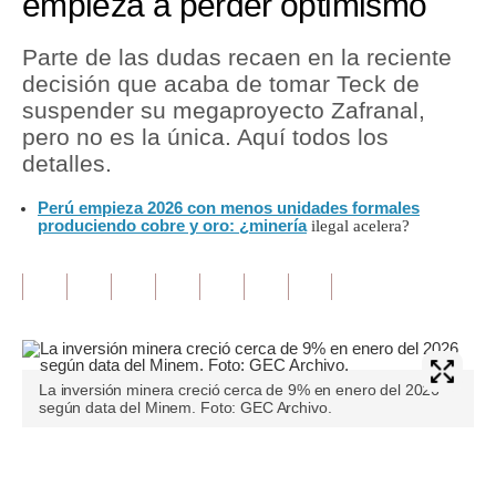
empieza a perder optimismo
Tu Dinero
Parte de las dudas recaen en la reciente
decisión que acaba de tomar Teck de
Finanzas Personales
suspender su megaproyecto Zafranal,
Inmobiliarias
pero no es la única. Aquí todos los
detalles.
Plus G
Perú empieza 2026 con menos unidades formales
Opinión
produciendo cobre y oro: ¿minería
ilegal acelera?
Editorial
Pregunta de hoy
Blogs
La inversión minera creció cerca de 9% en enero del 2026
Tendencias
según data del Minem. Foto: GEC Archivo.
Lujo
Únete a nuestro canal
Viajes