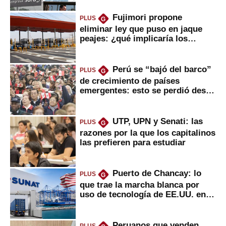
Fujimori propone
PLUS
G
eliminar ley que puso en jaque
peajes: ¿qué implicaría los
usuarios?
Perú se “bajó del barco”
PLUS
G
de crecimiento de países
emergentes: esto se perdió desde
2022
UTP, UPN y Senati: las
PLUS
G
razones por la que los capitalinos
las prefieren para estudiar
Puerto de Chancay: lo
PLUS
G
que trae la marcha blanca por
uso de tecnología de EE.UU. en
mercancías
Peruanos que venden