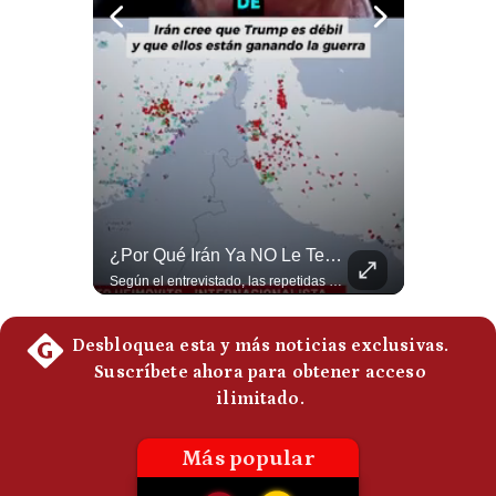
Politica
De
Cookies
Preguntas
Frecuentes
“Irán Está Colapsado, Pero EE.UU. Parece Desesperado” | #radar24
¿Por Qué Irán Ya NO Le Teme A Donald Trump? | #radar24
Miguel Ángel Rodríguez Mackay, analista internacional, sostiene que las negociaciones fueron impulsadas por Irán y no por Estados Unidos. Según su análisis, Teherán estaría debilitado militar y económicamente, aunque la narrativa internacional presenta a Trump como el líder desesperado por terminar una guerra que no puede ganar. #Geopolitica #Iran #DonaldTrump #RodriguezMackay #EEUU #NoticiasInternacionales #PoliticaInternacional #AnalisisGeopolitico #Shorts 👉 Suscríbete y activa la campana para no perderte nuestro análisis diario. 🌎 Síguenos en nuestras redes sociales: 📌 Web oficial: https://gestion.pe/mundo/ 📌 LinkedIn: http://bit.ly/3HYIET0 📌 X (Twitter): http://bit.ly/4noZtX9 📌 TikTok: http://bit.ly/4evB6TO
Según el entrevistado, las repetidas amenazas de Donald Trump y sus posteriores retrocesos habrían reducido su credibilidad ante Irán. Los nuevos sectores radicales iraníes interpretarían esta conducta como una señal de debilidad y considerarían que resistir durante meses frente a Estados Unidos ya representa una victoria. #DonaldTrump #Irán #EstadosUnidos #Geopolitica #NoticiasInternacionales #Shorts #MedioOriente 👉 Suscríbete y activa la campana para no perderte nuestro análisis diario. 🌎 Síguenos en nuestras redes sociales: 📌 Web oficial: https://gestion.pe/mundo/ 📌 LinkedIn: http://bit.ly/3HYIET0 📌 X (Twitter): http://bit.ly/4noZtX9 📌 TikTok: http://bit.ly/4evB6TO