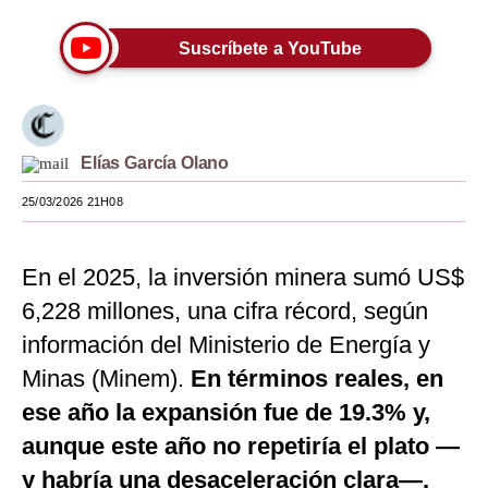
Moda
Suscríbete a YouTube
Estilos
Mundo
EEUU
Elías García Olano
25/03/2026 21H08
México
España
En el 2025, la inversión minera sumó US$
Internacional
6,228 millones, una cifra récord, según
Tecnología
información del Ministerio de Energía y
Minas (Minem).
En términos reales, en
Club del Suscriptor
ese año la expansión fue de 19.3% y,
Mix
aunque este año no repetiría el plato —
G de Gestión
y habría una desaceleración clara—,