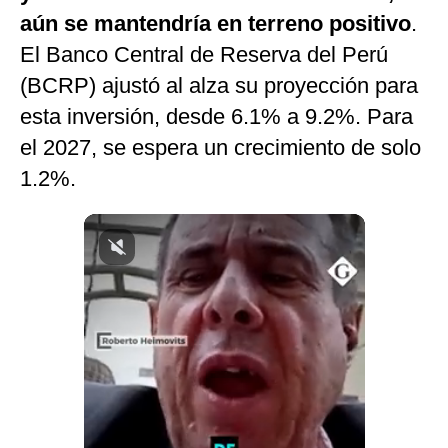
aún se mantendría en terreno positivo
.
Notas Contratadas
El Banco Central de Reserva del Perú
Podcast
(BCRP) ajustó al alza su proyección para
Gestión TV
esta inversión, desde 6.1% a 9.2%. Para
Videos
el 2027, se espera un crecimiento de solo
1.2%.
Fotogalerías
gestion.pe
¿quiénes
Somos?
Términos
Y
Condiciones
Política
De
Privacidad