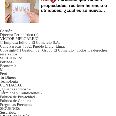
PLUS
G
propiedades, reciben herencia o
utilidades: ¿cuál es su nueva
inversión clave?
Gestión
Director Periodístico (e)
VÍCTOR MELGAREJO
© Empresa Editora El Comercio S.A.
Calle Paracas #532, Pueblo Libre, Lima.
Copyright© | Gestion.pe | Grupo El Comercio | Todos los derechos
reservados
SECCIONES:
Portada
-
Economía
-
Mundo
-
Perú
-
Tu Dinero
-
Tecnología
CONTACTO:
¿Quiénes somos?
-
Términos y Condiciones
-
Política de Privacidad
-
Politica de Cookies
-
Preguntas Frecuentes
SÍGUENOS:
Suscríbete