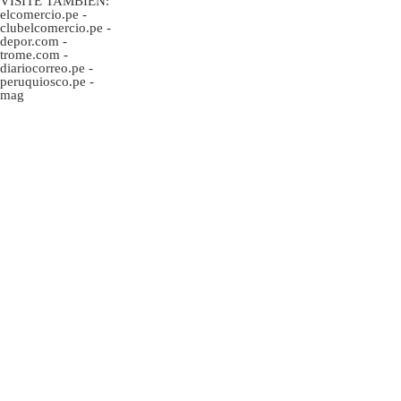
VISITE TAMBIÉN:
elcomercio.pe
-
clubelcomercio.pe
-
depor.com
-
trome.com
-
diariocorreo.pe
-
peruquiosco.pe
-
mag