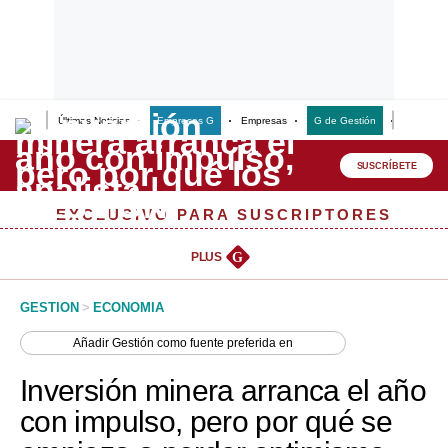
Últimas Noticias
Empresas G
Empresas
G de Gestión
Finanzas
Lo último
Peru Quiosco
SUSCRÍBETE
Portada
EXCLUSIVO PARA SUSCRIPTORES
Empresas
PLUS
G
Management & Empleo
GESTION
>
ECONOMIA
Economía
Añadir
Gestión
como fuente preferida en
Mercados
Inversión minera arranca el año
Perú
con impulso, pero por qué se
Política