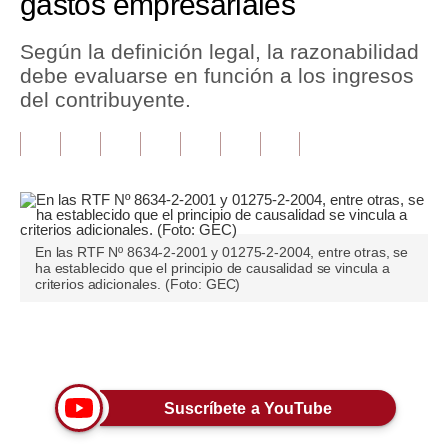
gastos empresariales
Tu Dinero
Según la definición legal, la razonabilidad
debe evaluarse en función a los ingresos
Finanzas Personales
del contribuyente.
Inmobiliarias
Plus G
Opinión
Editorial
En las RTF Nº 8634-2-2001 y 01275-2-2004, entre otras, se
ha establecido que el principio de causalidad se vincula a
Pregunta de hoy
criterios adicionales. (Foto: GEC)
Blogs
Únete a nuestro canal
Tendencias
Lujo
Suscríbete a YouTube
Viajes