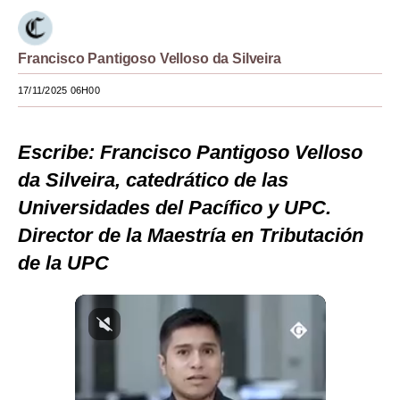
Moda
Francisco Pantigoso Velloso da Silveira
Estilos
17/11/2025 06H00
Mundo
EEUU
Escribe:
Francisco Pantigoso Velloso
México
da Silveira, catedrático de las
Universidades del Pacífico y UPC.
España
Director de la Maestría en Tributación
Internacional
de la UPC
Tecnología
Club del Suscriptor
Mix
G de Gestión