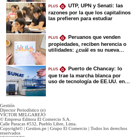
UTP, UPN y Senati: las
PLUS
G
razones por la que los capitalinos
las prefieren para estudiar
Peruanos que venden
PLUS
G
propiedades, reciben herencia o
utilidades: ¿cuál es su nueva
inversión clave?
Puerto de Chancay: lo
PLUS
G
que trae la marcha blanca por
uso de tecnología de EE.UU. en
mercancías
Gestión
Director Periodístico (e)
VÍCTOR MELGAREJO
© Empresa Editora El Comercio S.A.
Calle Paracas #532, Pueblo Libre, Lima.
Copyright© | Gestion.pe | Grupo El Comercio | Todos los derechos
reservados