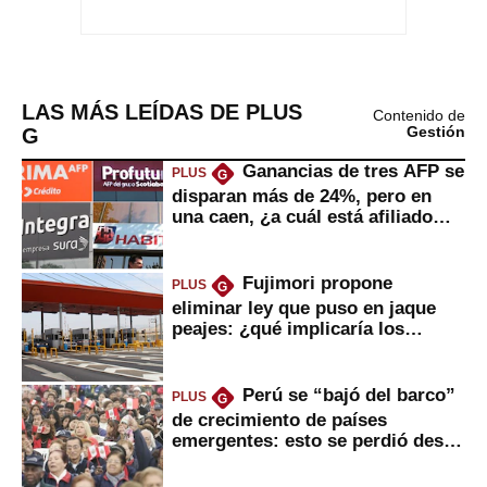
LAS MÁS LEÍDAS DE PLUS
Contenido de
G
Gestión
Ganancias de tres AFP se
PLUS
G
disparan más de 24%, pero en
una caen, ¿a cuál está afiliado
usted?
Fujimori propone
PLUS
G
eliminar ley que puso en jaque
peajes: ¿qué implicaría los
usuarios?
Perú se “bajó del barco”
PLUS
G
de crecimiento de países
emergentes: esto se perdió desde
2022