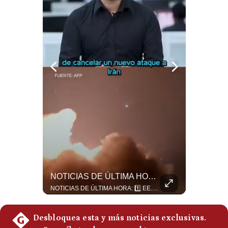
Notas Contratadas
Podcast
Gestión TV
Videos
Fotogalerías
gestion.pe
¿quiénes
Somos?
¿Por Qué El MUNDIAL Gana Menos Que La NFL? | #EnClaveEconómica
NOTICIAS DE ÚLTIMA HORA: EE.UU. Se Queda Sin Misiles En Medio Oriente
Términos
Y
Luis Carrillo Pinto, presidente de APEMD,compara el negocio de la Copa del Mundo con las principales ligas estadounidenses: la FIFA recauda alrededor de US$15,000 millones en cuatro años, mientras que la NFL genera cerca de US$20,000 millones en solo un año. El Presidente de la Asociación Peruana de Marketing Deportivo explica los planes de Infantino para vender el 20% de una nueva empresa encargada de los activos comerciales del Mundial. #FIFA #NFL #MarketingDeportivo #LuisCarrilloPinto #APEMD #Mundial #Futbol #Deportes #Negocios #Shorts 👉 Suscríbete y activa la campana para no perderte nuestro análisis diario. 🌎 Síguenos en nuestras redes sociales: 📌 Web oficial: https://gestion.pe/mundo/ 📌 LinkedIn: http://bit.ly/3HYIET0 📌 X (Twitter): http://bit.ly/4noZtX9 📌 TikTok: http://bit.ly/4evB6TO
NOTICIAS DE ÚLTIMA HORA: 1️⃣ EE.UU.: Habría gastado casi el 80% de sus misiles más avanzados (THAAD), un factor clave en las decisiones de Donald Trump frente a Irán. 2️⃣ Argentina y Brasil: Tensión diplomática escala; Brasil solicita el regreso del embajador argentino tras fuertes declaraciones de Javier Milei. 3️⃣ México: Asesinan al influencer César Gastélum a balazos durante una transmisión en vivo en Culiacán, Sinaloa. 4️⃣ Alemania: Ataque con dron explosivo obliga a suspender el aeropuerto de Leipzig, punto logístico clave de la OTAN para enviar material a Ucrania. ¿Qué noticia te parece la más impactante del día? ¡Te leo en los comentarios! 👇 #EEUU #JavierMilei #CesarGastelum #Alemania #Noticias #UltimaHora #NoticiasDelDia 🚀 ¿Quieres entender el mundo sin ruido? Únete a nuestra comunidad y forma parte del cambio. #GestiónNewsroomLive #NoticiasGlobales #AnálisisGeopolítico #EconomíaMundial #IA #Geopolítica #LatinosEnUSA #NoticiasEnEspañol 👉 Suscríbete y activa la campana para no perderte nuestro análisis diario. 🌎 Síguenos en nuestras redes sociales: 📌 Web oficial: https://gestion.pe/mundo/ 📌 LinkedIn: http://bit.ly/3HYIET0 📌 X (Twitter): http://bit.ly/4noZtX9 📌 TikTok: http://bit.ly/4evB6TO
Condiciones
Política
De
Privacidad