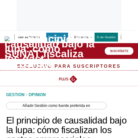
Últimas Noticias
Empresas G
Empresas
G de Gestión
Finanzas
Lo último
Peru Quiosco
SUSCRÍBETE
Portada
EXCLUSIVO PARA SUSCRIPTORES
Empresas
PLUS
G
Management & Empleo
GESTION
>
OPINION
Economía
Añadir
Gestión
como fuente preferida en
Mercados
El principio de causalidad bajo
Perú
la lupa: cómo fiscalizan los
Política