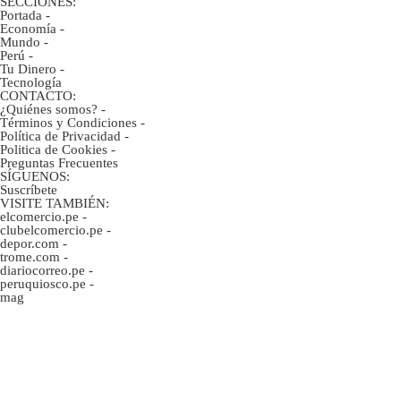
SECCIONES:
Portada
-
Economía
-
Mundo
-
Perú
-
Tu Dinero
-
Tecnología
CONTACTO:
¿Quiénes somos?
-
Términos y Condiciones
-
Política de Privacidad
-
Politica de Cookies
-
Preguntas Frecuentes
SÍGUENOS:
Suscríbete
VISITE TAMBIÉN:
elcomercio.pe
-
clubelcomercio.pe
-
depor.com
-
trome.com
-
diariocorreo.pe
-
peruquiosco.pe
-
mag