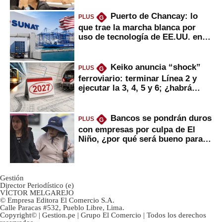
Puerto de Chancay: lo
PLUS
G
que trae la marcha blanca por
uso de tecnología de EE.UU. en
mercancías
Keiko anuncia “shock”
PLUS
G
ferroviario: terminar Línea 2 y
ejecutar la 3, 4, 5 y 6; ¿habrá
avances?
Bancos se pondrán duros
PLUS
G
con empresas por culpa de El
Niño, ¿por qué será bueno para
ahorristas?
Gestión
Director Periodístico (e)
VÍCTOR MELGAREJO
© Empresa Editora El Comercio S.A.
Calle Paracas #532, Pueblo Libre, Lima.
Copyright© | Gestion.pe | Grupo El Comercio | Todos los derechos