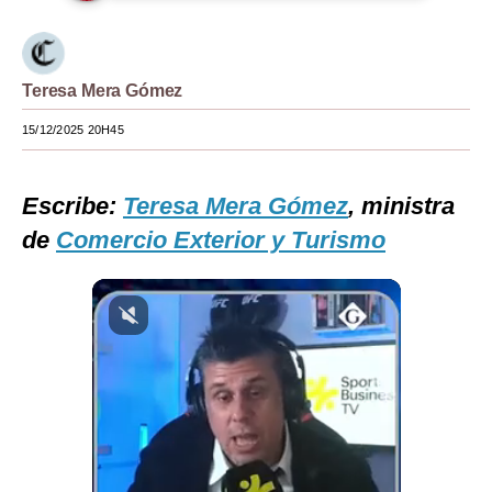
Moda
Estilos
Teresa Mera Gómez
Mundo
15/12/2025 20H45
EEUU
Escribe:
Teresa Mera Gómez
, ministra
México
de
Comercio Exterior y Turismo
España
Internacional
Tecnología
Club del Suscriptor
Mix
G de Gestión