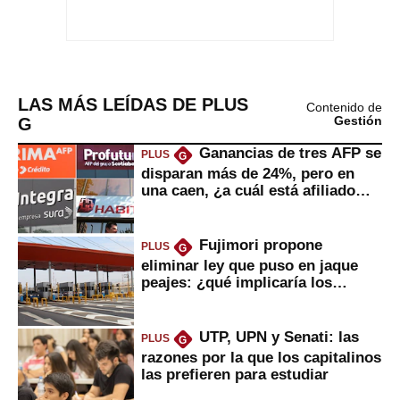
LAS MÁS LEÍDAS DE PLUS
Contenido de
G
Gestión
Ganancias de tres AFP se
PLUS
G
disparan más de 24%, pero en
una caen, ¿a cuál está afiliado
usted?
Fujimori propone
PLUS
G
eliminar ley que puso en jaque
peajes: ¿qué implicaría los
usuarios?
UTP, UPN y Senati: las
PLUS
G
razones por la que los capitalinos
las prefieren para estudiar