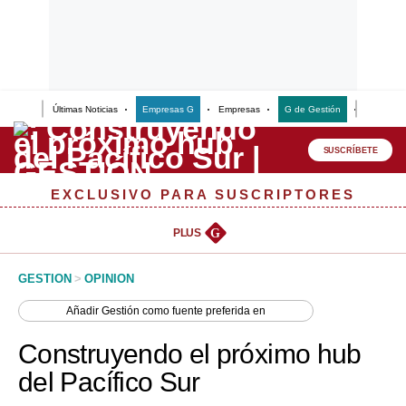
Últimas Noticias
Empresas G
Empresas
G de Gestión
Finanzas
Lo último
Peru Quiosco
SUSCRÍBETE
Portada
EXCLUSIVO PARA SUSCRIPTORES
Empresas
PLUS
G
Management & Empleo
GESTION
>
OPINION
Economía
Añadir
Gestión
como fuente preferida en
Mercados
Construyendo el próximo hub
Perú
del Pacífico Sur
Política