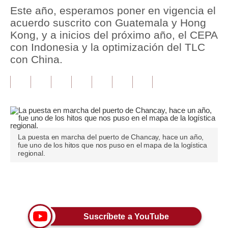
Este año, esperamos poner en vigencia el
Tu Dinero
acuerdo suscrito con Guatemala y Hong
Kong, y a inicios del próximo año, el CEPA
Finanzas Personales
con Indonesia y la optimización del TLC
con China.
Inmobiliarias
Plus G
Opinión
Editorial
La puesta en marcha del puerto de Chancay, hace un año,
Pregunta de hoy
fue uno de los hitos que nos puso en el mapa de la logística
regional.
Blogs
Tendencias
Únete a nuestro canal
Lujo
Suscríbete a YouTube
Viajes