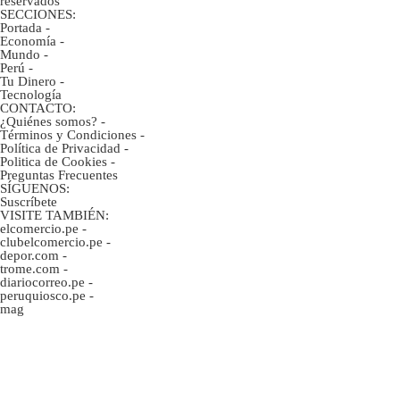
reservados
SECCIONES:
Portada
-
Economía
-
Mundo
-
Perú
-
Tu Dinero
-
Tecnología
CONTACTO:
¿Quiénes somos?
-
Términos y Condiciones
-
Política de Privacidad
-
Politica de Cookies
-
Preguntas Frecuentes
SÍGUENOS:
Suscríbete
VISITE TAMBIÉN:
elcomercio.pe
-
clubelcomercio.pe
-
depor.com
-
trome.com
-
diariocorreo.pe
-
peruquiosco.pe
-
mag