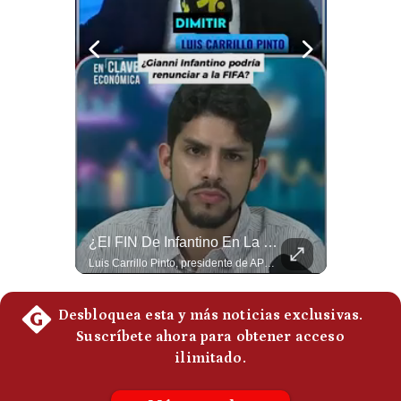
Notas Contratadas
Podcast
Gestión TV
Videos
Fotogalerías
El FRACASO Militar Más Caro De Medio Oriente | #radar24
¿El FIN De Infantino En La FIFA? El Grave Pronóstico Sobre Su Renuncia | #EnClaveEconómica
gestion.pe
El internacionalista Roberto Heimovits señaló que Arabia Saudita posee armamento avanzado comprado por decenas de miles de millones de dólares. Sin embargo, recuerda que combatió durante siete años contra los hutíes sin conseguir derrotarlos, pese a la enorme diferencia de poder militar. #ArabiaSaudita #Hutíes #RobertoHeimovits #Geopolítica #Guerra #NoticiasInternacionales #Shorts 👉 Suscríbete y activa la campana para no perderte nuestro análisis diario. 🌎 Síguenos en nuestras redes sociales: 📌 Web oficial: https://gestion.pe/mundo/ 📌 LinkedIn: http://bit.ly/3HYIET0 📌 X (Twitter): http://bit.ly/4noZtX9 📌 TikTok: http://bit.ly/4evB6TO
Luis Carrillo Pinto, presidente de APEMD pronostica meses muy difíciles para Infantino y sostiene que una mayor presión de la UEFA, junto con nuevas investigaciones periodísticas, podría llevarlo a dimitir. También menciona renuncias internas y acusaciones de que el proyecto fue impulsado por una sola persona. #GianniInfantino #FIFA #UEFA #LuisCarrilloPinto #APEMD #Futbol #NoticiasDeportivas #Mundial #Shorts 👉 Suscríbete y activa la campana para no perderte nuestro análisis diario. 🌎 Síguenos en nuestras redes sociales: 📌 Web oficial: https://gestion.pe/mundo/ 📌 LinkedIn: http://bit.ly/3HYIET0 📌 X (Twitter): http://bit.ly/4noZtX9 📌 TikTok: http://bit.ly/4evB6TO
¿quiénes
Somos?
Términos
Y
Condiciones
Política
De
Privacidad