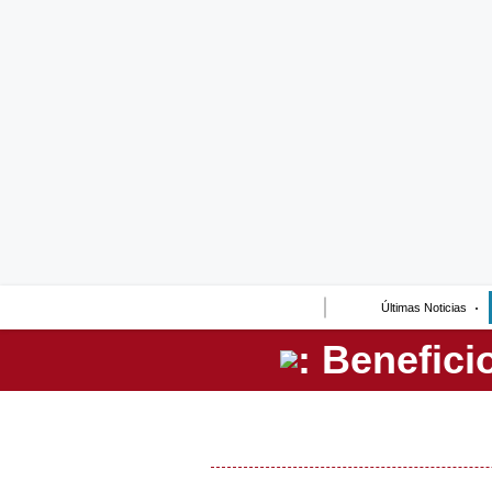
Lo último
Peru Quiosco
Portada
Empresas
Management & Empleo
Economía
Últimas Noticias
Mercados
Perú
Política
Tu Dinero