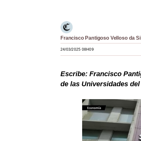
Únete a nuestro canal
Estilos
Mundo
EEUU
Francisco Pantigoso Velloso da Si
México
24/03/2025 08H09
España
Internacional
Escribe: Francisco Panti
Tecnología
de las Universidades del
Club del Suscriptor
Mix
G de Gestión
Notas Contratadas