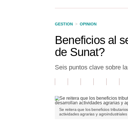
Finanzas Personales
Inmobiliarias
GESTION
>
OPINION
Plus G
Beneficios al s
Opinión
de Sunat?
Editorial
Pregunta de hoy
Seis puntos clave sobre l
Blogs
Tendencias
Lujo
Se reitera que los beneficios tributar
Viajes
actividades agrarias y agroindustriales
Moda