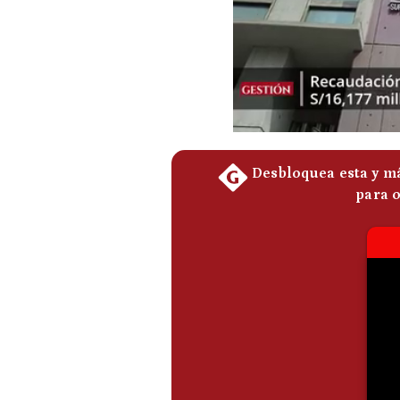
Podcast
Gestión TV
Videos
Fotogalerías
gestion.pe
¿quiénes
Somos?
Términos
Y
Condiciones
Política
De
Privacidad
Politica