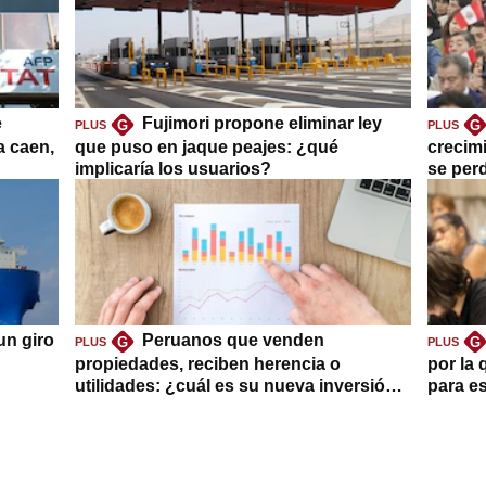
e
Fujimori propone eliminar ley
G
G
PLUS
PLUS
a caen,
que puso en jaque peajes: ¿qué
crecim
implicaría los usuarios?
se per
un giro
Peruanos que venden
G
G
PLUS
PLUS
propiedades, reciben herencia o
por la 
utilidades: ¿cuál es su nueva inversión
para es
clave?