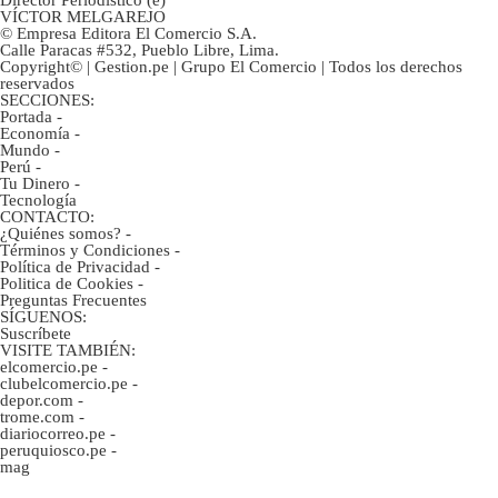
VÍCTOR MELGAREJO
© Empresa Editora El Comercio S.A.
Calle Paracas #532, Pueblo Libre, Lima.
Copyright© | Gestion.pe | Grupo El Comercio | Todos los derechos
reservados
SECCIONES:
Portada
-
Economía
-
Mundo
-
Perú
-
Tu Dinero
-
Tecnología
CONTACTO:
¿Quiénes somos?
-
Términos y Condiciones
-
Política de Privacidad
-
Politica de Cookies
-
Preguntas Frecuentes
SÍGUENOS:
Suscríbete
VISITE TAMBIÉN:
elcomercio.pe
-
clubelcomercio.pe
-
depor.com
-
trome.com
-
diariocorreo.pe
-
peruquiosco.pe
-
mag