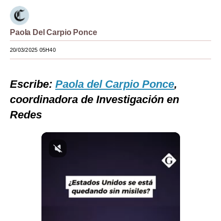
Moda
Paola Del Carpio Ponce
Estilos
20/03/2025 05H40
Mundo
EEUU
Escribe:
Paola del Carpio Ponce
,
México
coordinadora de Investigación en
Redes
España
Internacional
Tecnología
Club del Suscriptor
Mix
G de Gestión