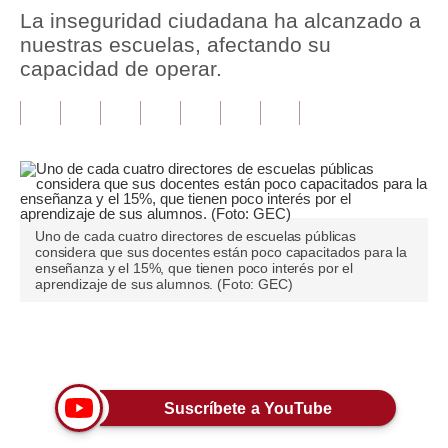
La inseguridad ciudadana ha alcanzado a
Tu Dinero
nuestras escuelas, afectando su
capacidad de operar.
Finanzas Personales
Inmobiliarias
Plus G
Opinión
Uno de cada cuatro directores de escuelas públicas
Editorial
considera que sus docentes están poco capacitados para la
enseñanza y el 15%, que tienen poco interés por el
Pregunta de hoy
aprendizaje de sus alumnos. (Foto: GEC)
Blogs
Únete a nuestro canal
Tendencias
Lujo
Suscríbete a YouTube
Viajes