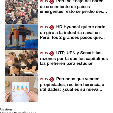
Perú se “bajó del barco”
PLUS
G
de crecimiento de países
emergentes: esto se perdió desde
2022
HD Hyundai quiere darle
PLUS
G
un giro a la industria naval en
Perú: los 2 grandes pasos que
daría
UTP, UPN y Senati: las
PLUS
G
razones por la que los capitalinos
las prefieren para estudiar
Peruanos que venden
PLUS
G
propiedades, reciben herencia o
utilidades: ¿cuál es su nueva
inversión clave?
Gestión
Director Periodístico (e)