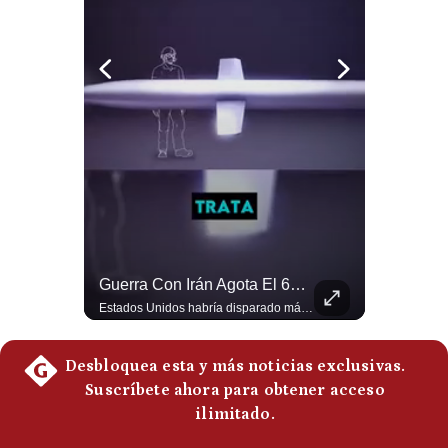
Notas Contratadas
Podcast
Gestión TV
Videos
Fotogalerías
gestion.pe
¿El FIN De Infantino En La FIFA? El Grave Pronóstico Sobre Su Renuncia | #EnClaveEconómica
Guerra Con Irán Agota El 61% De Los Interceptores Patriot De EE.UU. | #radar24
¿quiénes
Luis Carrillo Pinto, presidente de APEMD pronostica meses muy difíciles para Infantino y sostiene que una mayor presión de la UEFA, junto con nuevas investigaciones periodísticas, podría llevarlo a dimitir. También menciona renuncias internas y acusaciones de que el proyecto fue impulsado por una sola persona. #GianniInfantino #FIFA #UEFA #LuisCarrilloPinto #APEMD #Futbol #NoticiasDeportivas #Mundial #Shorts 👉 Suscríbete y activa la campana para no perderte nuestro análisis diario. 🌎 Síguenos en nuestras redes sociales: 📌 Web oficial: https://gestion.pe/mundo/ 📌 LinkedIn: http://bit.ly/3HYIET0 📌 X (Twitter): http://bit.ly/4noZtX9 📌 TikTok: http://bit.ly/4evB6TO
Estados Unidos habría disparado más de 1,000 misiles Tomahawk durante la guerra contra Irán y que sus reservas podrían no recuperar los niveles anteriores hasta 2030 o 2031. Washington y sus aliados habrían utilizado hasta el 61% de sus interceptores Patriot. #EstadosUnidos #Tomahawk #Iran #Misiles #Patriot #Geopolitica #NoticiasInternacionales #Guerra #Shorts 👉 Suscríbete y activa la campana para no perderte nuestro análisis diario. 🌎 Síguenos en nuestras redes sociales: 📌 Web oficial: https://gestion.pe/mundo/ 📌 LinkedIn: http://bit.ly/3HYIET0 📌 X (Twitter): http://bit.ly/4noZtX9 📌 TikTok: http://bit.ly/4evB6TO
Somos?
Términos
Y
Condiciones
Política
De
Privacidad