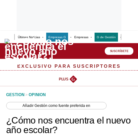
Últimas Noticias
Empresas G
Empresas
G de Gestión
Finanzas
Lo último
Peru Quiosco
SUSCRÍBETE
Portada
EXCLUSIVO PARA SUSCRIPTORES
Empresas
PLUS
G
Management & Empleo
GESTION
>
OPINION
Economía
Añadir
Gestión
como fuente preferida en
Mercados
¿Cómo nos encuentra el nuevo
Perú
año escolar?
Política